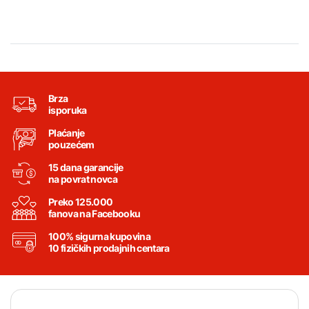
Brza
isporuka
Plaćanje
pouzećem
15 dana garancije
na povrat novca
Preko 125.000
fanova na Facebooku
100% sigurna kupovina
10 fizičkih prodajnih centara