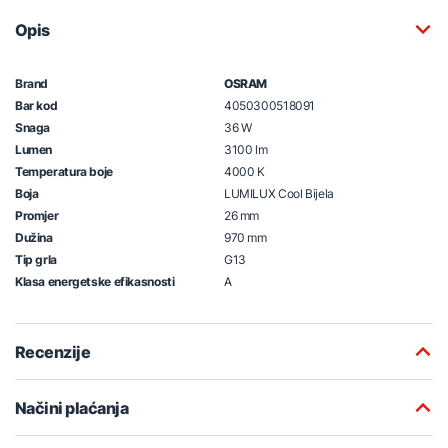
Opis
Brand
OSRAM
Bar kod
4050300518091
Snaga
36 W
Lumen
3100 lm
Temperatura boje
4000 K
Boja
LUMILUX Cool Bijela
Promjer
26 mm
Dužina
970 mm
Tip grla
G13
Klasa energetske efikasnosti
A
Recenzije
Načini plaćanja