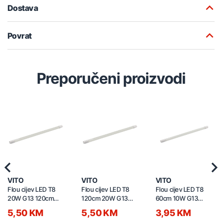
Dostava
Povrat
Preporučeni proizvodi
Previous
Nex
VITO
VITO
VITO
Flou cijev LED T8
Flou cijev LED T8
Flou cijev LED T8
20W G13 120cm
120cm 20W G13
60cm 10W G13
6500K 1600750
4000K 1600340
6500K 1600320
5,50 KM
5,50 KM
3,95 KM