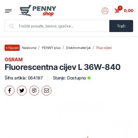
0
0,00
Traži
Naslovna
PENNY plus
Elektromaterijal
Fluo cijevi
Nazad
OSRAM
Fluorescentna cijev L 36W-840
Šifra artikla: 064197
Stanje:
Dostupno