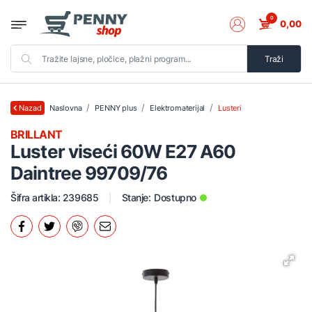
0
0,00
Traži
Naslovna
PENNY plus
Elektromaterijal
Lusteri
Nazad
BRILLANT
Luster viseći 60W E27 A60
Daintree 99709/76
Šifra artikla: 239685
Stanje:
Dostupno