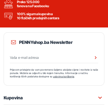
Preko 125.000
fanova na Facebooku
100% sigurna kupovina
10 fizičkih prodajnih centara
PENNYshop.ba Newsletter
Prijavom pristajete da vam povremeno šaljemo akcijske cijene i novitete iz naše
ponude. Možete se odjaviti u bilo kojem trenutku. Informacije o načinu
korištenja ličnih podataka dostupne su
uslovima korištenja
.
Kupovina