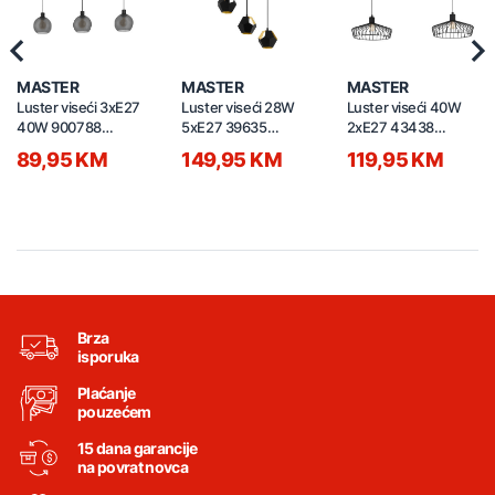
Previous
Nex
MASTER
MASTER
MASTER
Luster viseći 3xE27
Luster viseći 28W
Luster viseći 40W
40W 900788
5xE27 39635
2xE27 43438
CESENATICO
Rasigures
Winkworth
89,95 KM
149,95 KM
119,95 KM
Brza
isporuka
Plaćanje
pouzećem
15 dana garancije
na povrat novca