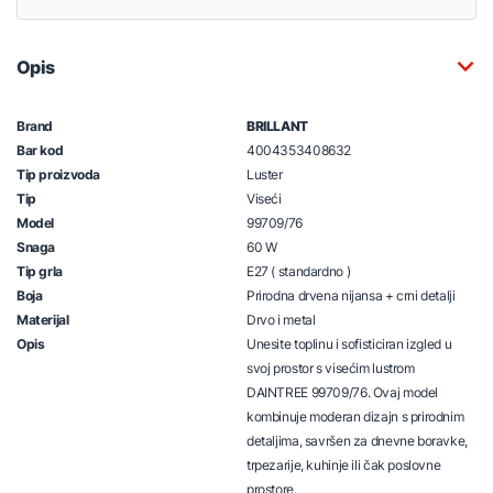
Opis
Brand
BRILLANT
Bar kod
4004353408632
Tip proizvoda
Luster
Tip
Viseći
Model
99709/76
Snaga
60 W
Tip grla
E27 ( standardno )
Boja
Prirodna drvena nijansa + crni detalji
Materijal
Drvo i metal
Opis
Unesite toplinu i sofisticiran izgled u
svoj prostor s visećim lustrom
DAINTREE 99709/76. Ovaj model
kombinuje moderan dizajn s prirodnim
detaljima, savršen za dnevne boravke,
trpezarije, kuhinje ili čak poslovne
prostore.