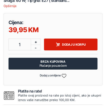
Snaga: 60 W; Tip grla: E27 ( standard...
Opširnije
Cijena:
39,95
+
1
DODAJ U KORPU
-
BRZA KUPOVINA
Plaćanje pouzećem
Dodaj u omiljene
Platite na rate!
Platite ovaj proizvod na rate po istoj cijeni, ako je ukupni
iznos vaše narudžbe preko 100,00 KM.