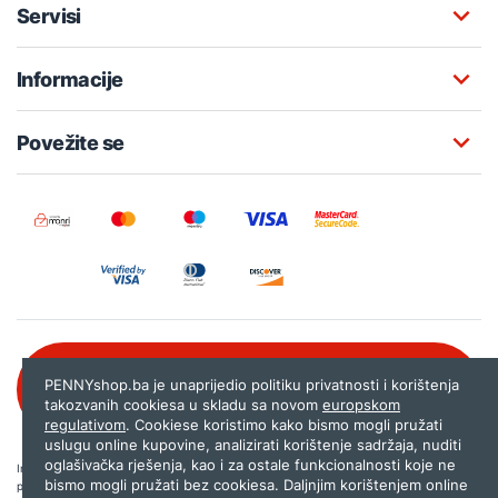
Servisi
Informacije
Povežite se
Besplatna korisnička podrška:
PENNYshop.ba je unaprijedio politiku privatnosti i korištenja
080 020 261
takozvanih cookiesa u skladu sa novom
europskom
regulativom
. Cookiese koristimo kako bismo mogli pružati
uslugu online kupovine, analizirati korištenje sadržaja, nuditi
oglašivačka rješenja, kao i za ostale funkcionalnosti koje ne
Internet trgovina PENNYshop.ba nastoji objavljivati samo provjerene i pravilne
bismo mogli pružati bez cookiesa. Daljnjim korištenjem online
podatke. Ako na našoj stranici otkrijete neistinite, odnosno neadekvatne informacije,