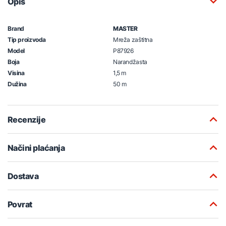
Opis
Brand
MASTER
Tip proizvoda
Mreža zaštitna
Model
P87926
Boja
Narandžasta
Visina
1,5 m
Dužina
50 m
Recenzije
Načini plaćanja
Dostava
Povrat