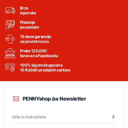
Brza
isporuka
Plaćanje
pouzećem
15 dana garancije
na povrat novca
Preko 125.000
fanova na Facebooku
100% sigurna kupovina
10 fizičkih prodajnih centara
PENNYshop.ba Newsletter