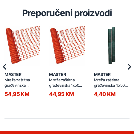
Preporučeni proizvodi
Previous
Nex
MASTER
MASTER
MASTER
Mreža zaštitna
Mreža zaštitna
Mreža zaštitna
građevinska
građevinska 1x50m
građevinska 4x50m
1.2x50m 6400-2
6400-1 narandžasta
90gr zelena 90gr-
54,95 KM
44,95 KM
4,40 KM
narandžasta
4x50