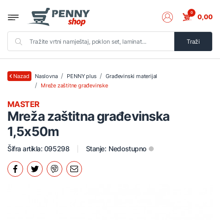
0
0,00
Traži
Naslovna
PENNY plus
Građevinski materijal
Nazad
Mreže zaštitne građevinske
MASTER
Mreža zaštitna građevinska
1,5x50m
Šifra artikla: 095298
Stanje:
Nedostupno