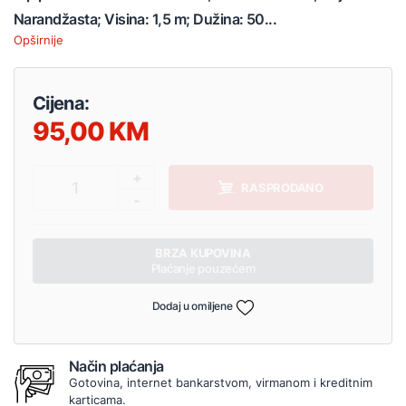
Narandžasta; Visina: 1,5 m; Dužina: 50...
Opširnije
Cijena:
95,00
+
1
RASPRODANO
-
BRZA KUPOVINA
Plaćanje pouzećem
Dodaj u omiljene
Način plaćanja
Gotovina, internet bankarstvom, virmanom i kreditnim
karticama.