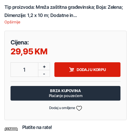
Tip proizvoda: Mreža zaštitna građevinska; Boja: Zelena;
Dimenzije: 1,2 x 10 m; Dodatne in...
Opširnije
Cijena:
29,95
+
1
DODAJ U KORPU
-
BRZA KUPOVINA
Plaćanje pouzećem
Dodaj u omiljene
Platite na rate!