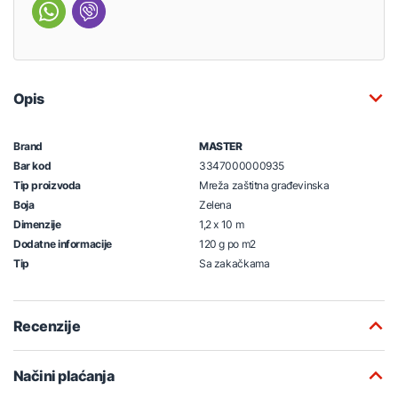
Opis
Brand
MASTER
Bar kod
3347000000935
Tip proizvoda
Mreža zaštitna građevinska
Boja
Zelena
Dimenzije
1,2 x 10 m
Dodatne informacije
120 g po m2
Tip
Sa zakačkama
Recenzije
Načini plaćanja