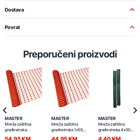
Dostava
Povrat
Preporučeni proizvodi
Previous
Nex
MASTER
MASTER
MASTER
Mreža zaštitna
Mreža zaštitna
Mreža zaštitna
građevinska
građevinska 1x50m
građevinska 4x50m
1.2x50m 6400-2
6400-1 narandžasta
90gr zelena 90gr-
54,95 KM
44,95 KM
4,40 KM