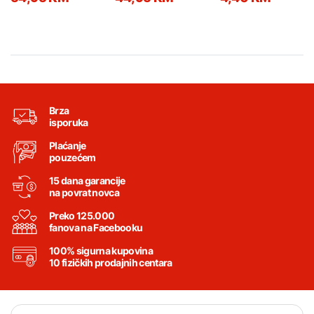
narandžasta
4x50
Brza
isporuka
Plaćanje
pouzećem
15 dana garancije
na povrat novca
Preko 125.000
fanova na Facebooku
100% sigurna kupovina
10 fizičkih prodajnih centara