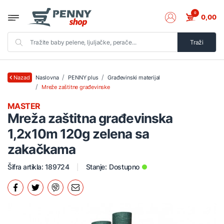
0
0,00
Traži
Naslovna
PENNY plus
Građevinski materijal
Nazad
Mreže zaštitne građevinske
MASTER
Mreža zaštitna građevinska
1,2x10m 120g zelena sa
zakačkama
Šifra artikla: 189724
Stanje:
Dostupno