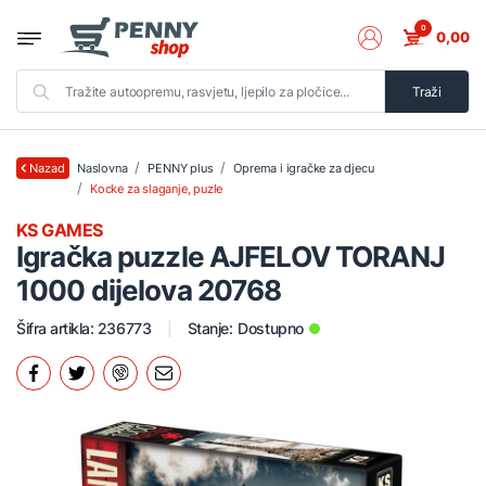
0
0,00
Traži
Naslovna
PENNY plus
Oprema i igračke za djecu
Nazad
Kocke za slaganje, puzle
KS GAMES
Igračka puzzle AJFELOV TORANJ
1000 dijelova 20768
Šifra artikla: 236773
Stanje:
Dostupno