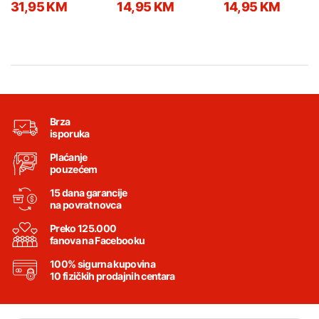
31,95 KM
14,95 KM
14,95 KM
13204
Brza
isporuka
Plaćanje
pouzećem
15 dana garancije
na povrat novca
Preko 125.000
fanova na Facebooku
100% sigurna kupovina
10 fizičkih prodajnih centara