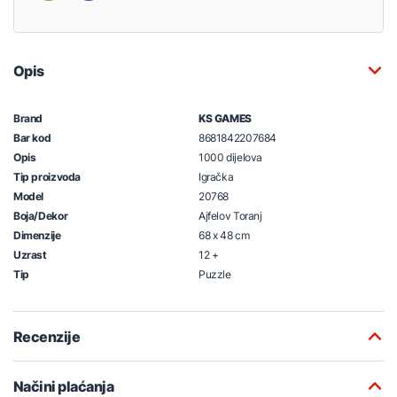
Opis
Brand
KS GAMES
Bar kod
8681842207684
Opis
1000 dijelova
Tip proizvoda
Igračka
Model
20768
Boja/Dekor
Ajfelov Toranj
Dimenzije
68 x 48 cm
Uzrast
12 +
Tip
Puzzle
Recenzije
Načini plaćanja