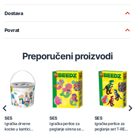
Dostava
Povrat
Preporučeni proizvodi
Previous
Nex
SES
SES
SES
Igračka drvene
Igračka perlice za
Igračka perlice za
kocke u kantici
peglanje sirena set
peglanje set T-REX
Dinosauri 50/1
1400/1 06212
1200/1 06117