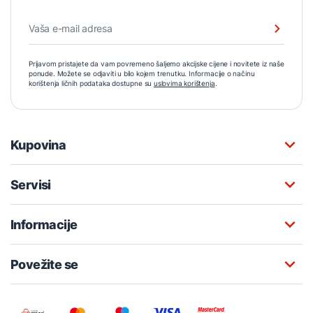
Prijavom pristajete da vam povremeno šaljemo akcijske cijene i novitete iz naše
ponude. Možete se odjaviti u bilo kojem trenutku. Informacije o načinu
korištenja ličnih podataka dostupne su
uslovima korištenja
.
Kupovina
Servisi
Informacije
Povežite se