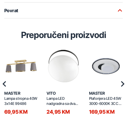
Povrat
Preporučeni proizvodi
Previous
Nex
MASTER
VITO
MASTER
Lampa stropna 40W
Lampa LED
Plafonjera LED 45W
3x14E 99486
nadgradna sa dva
3000-6000K 3CCT
obruča 24W 3xCCT
s daljinskim
69,95 KM
24,95 KM
169,95 KM
SATURN 2027021
500x500x120mm
C230501601-500Y