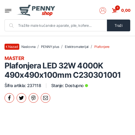
0
0,00
Traži
Naslovna
PENNY plus
Elektromaterijal
Plafonjere
Nazad
MASTER
Plafonjera LED 32W 4000K
490x490x100mm C230301001
Šifra artikla: 237118
Stanje:
Dostupno