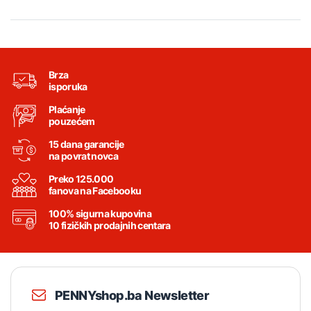
Brza
isporuka
Plaćanje
pouzećem
15 dana garancije
na povrat novca
Preko 125.000
fanova na Facebooku
100% sigurna kupovina
10 fizičkih prodajnih centara
PENNYshop.ba Newsletter