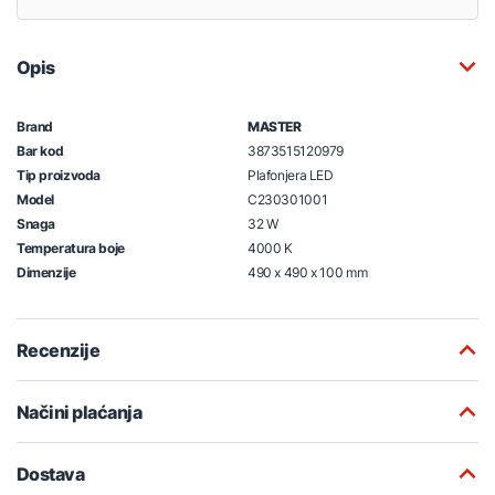
Opis
Brand
MASTER
Bar kod
3873515120979
Tip proizvoda
Plafonjera LED
Model
C230301001
Snaga
32 W
Temperatura boje
4000 K
Dimenzije
490 x 490 x 100 mm
Recenzije
Načini plaćanja
Dostava