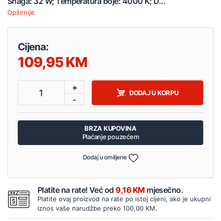
Snaga: 32 W; Temperatura boje: 4000 K; D...
Opširnije
Cijena:
109,95
+
1
DODAJ U KORPU
-
BRZA KUPOVINA
Plaćanje pouzećem
Dodaj u omiljene
Platite na rate! Već od
9,16 KM
mjesečno.
Platite ovaj proizvod na rate po istoj cijeni, ako je ukupni
iznos vaše narudžbe preko 100,00 KM.