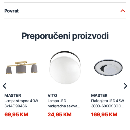
Povrat
Preporučeni proizvodi
Previous
Nex
MASTER
VITO
MASTER
Lampa stropna 40W
Lampa LED
Plafonjera LED 45W
3x14E 99486
nadgradna sa dva
3000-6000K 3CCT
obruča 24W 3xCCT
s daljinskim
69,95 KM
24,95 KM
169,95 KM
SATURN 2027021
500x500x120mm
C230501601-500Y