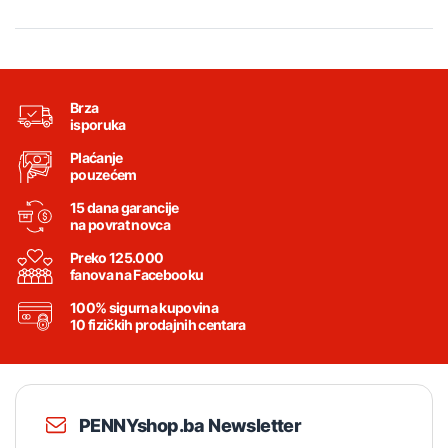
Brza
isporuka
Plaćanje
pouzećem
15 dana garancije
na povrat novca
Preko 125.000
fanova na Facebooku
100% sigurna kupovina
10 fizičkih prodajnih centara
PENNYshop.ba Newsletter