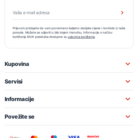
Prijavom pristajete da vam povremeno šaljemo akcijske cijene i novitete iz naše
ponude. Možete se odjaviti u bilo kojem trenutku. Informacije o načinu
korištenja ličnih podataka dostupne su
uslovima korištenja
.
Kupovina
Servisi
Informacije
Povežite se