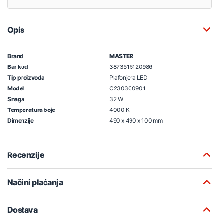
Opis
Brand
MASTER
Bar kod
3873515120986
Tip proizvoda
Plafonjera LED
Model
C230300901
Snaga
32 W
Temperatura boje
4000 K
Dimenzije
490 x 490 x 100 mm
Recenzije
Načini plaćanja
Dostava