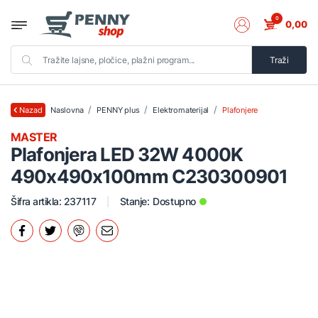
0
0,00
Traži
Naslovna
PENNY plus
Elektromaterijal
Plafonjere
Nazad
MASTER
Plafonjera LED 32W 4000K
490x490x100mm C230300901
Šifra artikla: 237117
Stanje:
Dostupno