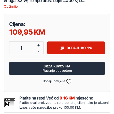
Snaga: 32 W; Temperatura boje: 4000 K; D...
Opširnije
Cijena:
109,95
+
1
DODAJ U KORPU
-
BRZA KUPOVINA
Plaćanje pouzećem
Dodaj u omiljene
Platite na rate! Već od
9,16 KM
mjesečno.
Platite ovaj proizvod na rate po istoj cijeni, ako je ukupni
iznos vaše narudžbe preko 100,00 KM.