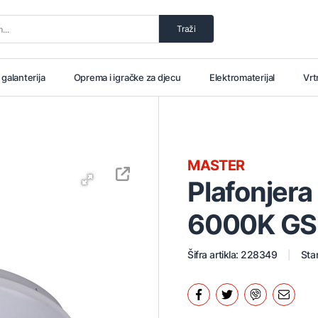
Traži
i galanterija
Oprema i igračke za djecu
Elektromaterijal
Vrt
MASTER
Plafonjer
6000K GS
Šifra artikla: 228349
Stan