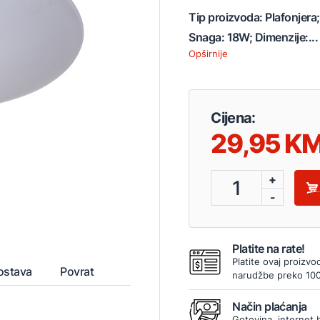
Tip proizvoda: Plafonjer
Snaga: 18W; Dimenzije:...
Opširnije
Cijena:
29,95
+
1
-
Platite na rate!
Platite ovaj proizvo
ostava
Povrat
narudžbe preko 10
Način plaćanja
Gotovina, internet 