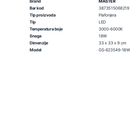
Brand
MASTER
Bar kod
3873515068219
Tip proizvoda
Plafonjera
Tip
LED
Temperatura boje
3000-6000K
Snaga
18W
Dimenzije
33 x 33 x 9 cm
Model
GS-623549-18W