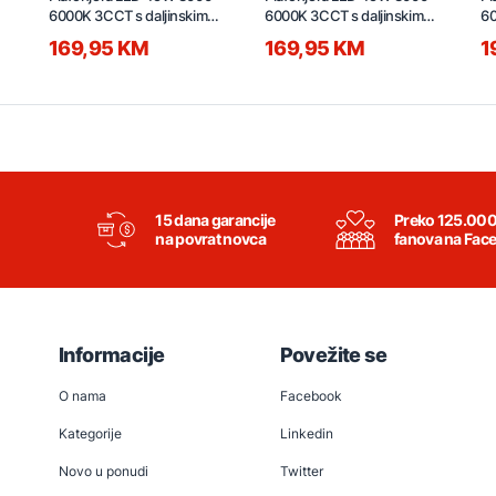
6000K 3CCT s daljinskim
6000K 3CCT s daljinskim
60
500x500x120mm
500x500x120mm
1
169,95 KM
169,95 KM
1
C230501601-500Y
C230501601-500F
C
15 dana garancije
Preko 125.00
na povrat novca
fanova na Fac
Informacije
Povežite se
O nama
Facebook
Kategorije
Linkedin
Novo u ponudi
Twitter