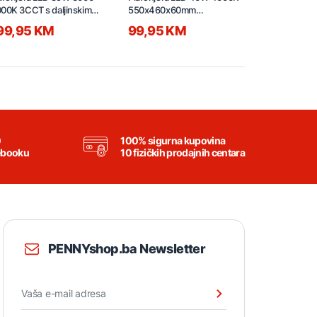
00K 3CCT s daljinskim
550x460x60mm
550x460x6
100x700x125mm
C230503201-550
C23050310
99,95 KM
99,95 KM
99,95 K
230501501-1100
0
100% sigurna kupovina
ebooku
10 fizičkih prodajnih centara
PENNYshop.ba Newsletter