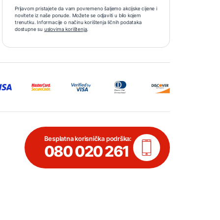
Prijavom pristajete da vam povremeno šaljemo akcijske cijene i
novitete iz naše ponude. Možete se odjaviti u bilo kojem
trenutku. Informacije o načinu korištenja ličnih podataka
dostupne su
uslovima korištenja
.
Besplatna korisnička podrška:
080 020 261