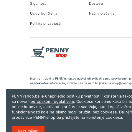
Sigurnost
Dostava
Uslovi korištenja
Načini plaćanja
Politika privatnosti
Internet trgovina PENNYshop.ba nastoji objavljivati samo provjerene i pra
neadekvatne informacije, molimo vas da nam to javite na
shop@pennyp
Copyright © 2026.
Penny plus d.o.o. Sarajevo
.
Dizajn i programiranj
PENNYshop.ba je unaprijedio politiku privatnosti i korištenja tak
sa novom
europskom regulativom
. Cookiese koristimo kako bism
online kupovine, analizirati korištenje sadržaja, nuditi oglašivačka 
funkcionalnosti koje ne bismo mogli pružati bez cookiesa. Daljnji
prodavnice PENNYshop.ba pristajete na korištenje cookiesa.
Razumijem