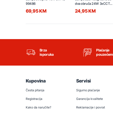
99486
dva obruča 24W 3xCCT
SATURN 2027021
69,95 KM
24,95 KM
Brza
Plaćanje
isporuka
pouzećem
Kupovina
Servisi
Česta pitanja
Sigurno plaćanje
Registracija
Garancija kvalitete
Kako da naručite?
Reklamacije i povrat