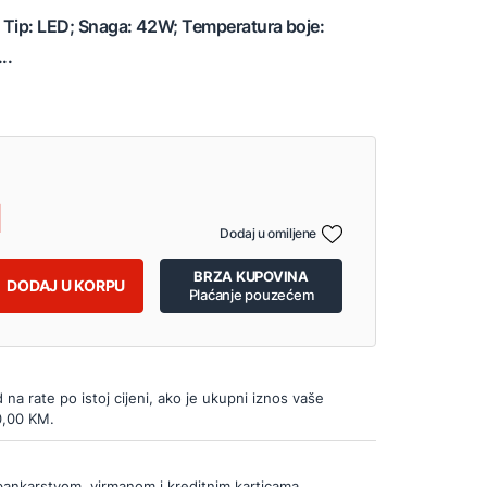
; Tip: LED; Snaga: 42W; Temperatura boje:
..
Dodaj u omiljene
BRZA KUPOVINA
DODAJ U KORPU
Plaćanje pouzećem
d na rate po istoj cijeni, ako je ukupni iznos vaše
0,00 KM.
bankarstvom, virmanom i kreditnim karticama.