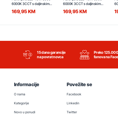
6000K 3CCT s daljinskim
6000K 3CCT s daljinskim
60
500x500x120mm
500x500x120mm
1
169,95 KM
169,95 KM
1
C230501601-500Y
C230501601-500F
C
15 dana garancije
Preko 125.00
na povrat novca
fanova na Fac
Informacije
Povežite se
O nama
Facebook
Kategorije
Linkedin
Novo u ponudi
Twitter