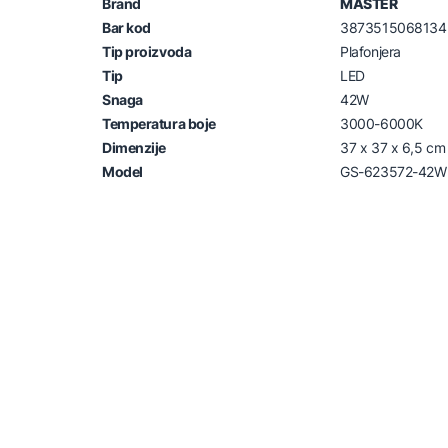
Brand
MASTER
Bar kod
3873515068134
Tip proizvoda
Plafonjera
Tip
LED
Snaga
42W
Temperatura boje
3000-6000K
Dimenzije
37 x 37 x 6,5 cm
Model
GS-623572-42W