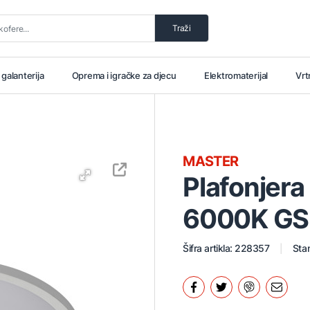
Traži
i galanterija
Oprema i igračke za djecu
Elektromaterijal
Vrt
MASTER
Plafonjer
6000K G
Šifra artikla: 228357
Stan