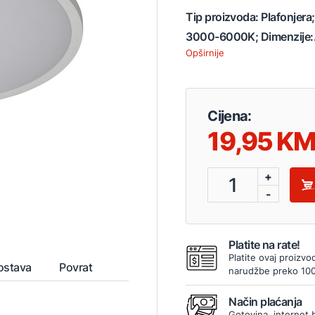
Tip proizvoda: Plafonjera
3000-6000K; Dimenzije:.
Opširnije
Cijena:
19,95
+
1
-
Platite na rate!
Platite ovaj proizvo
ostava
Povrat
narudžbe preko 10
Način plaćanja
Gotovina, internet 