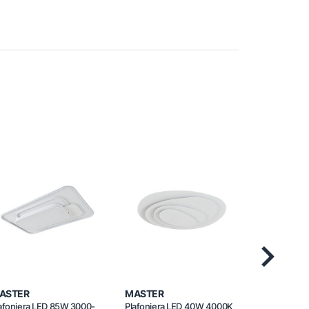
Next
ASTER
MASTER
MASTER
afonjera LED 85W 3000-
Plafonjera LED 40W 4000K
Plafonjera 