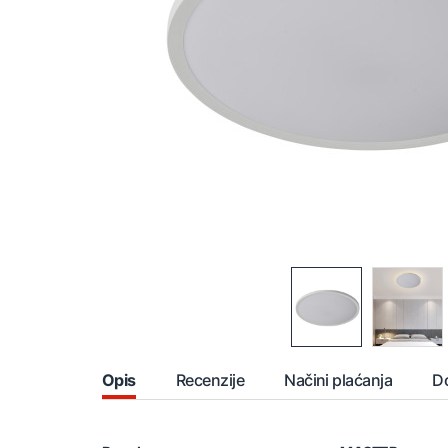
Opis
Recenzije
Načini plaćanja
D