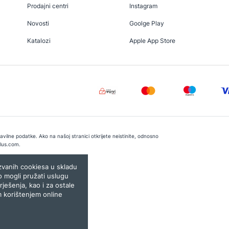
Prodajni centri
Instagram
Novosti
Goolge Play
Katalozi
Apple App Store
vilne podatke. Ako na našoj stranici otkrijete neistinite, odnosno
lus.com
.
e:
Lampa.ba
ozvanih cookiesa u skladu
o mogli pružati uslugu
rješenja, kao i za ostale
m korištenjem online