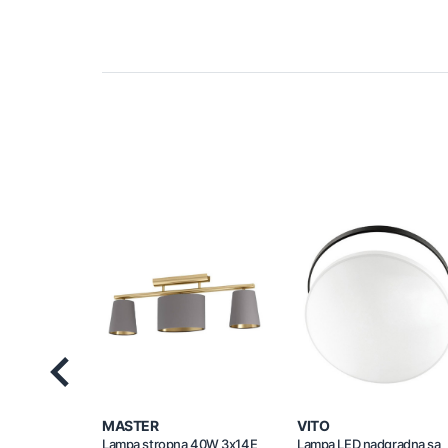
Previous
MASTER
VITO
Lampa stropna 40W 3x14E
Lampa LED nadgradna sa