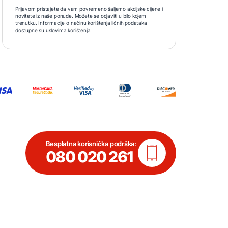
Prijavom pristajete da vam povremeno šaljemo akcijske cijene i
novitete iz naše ponude. Možete se odjaviti u bilo kojem
trenutku. Informacije o načinu korištenja ličnih podataka
dostupne su
uslovima korištenja
.
Besplatna korisnička podrška:
080 020 261