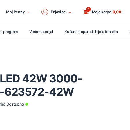
0
Moj Penny
Prijavi se
Moja korpa
0,00
ni program
Vodomaterijal
Kućanski aparati i bijela tehnika
a LED 42W 3000-
S-623572-42W
je:
Dostupno