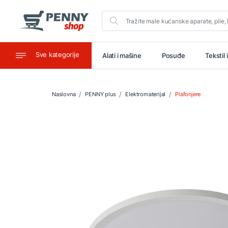
Sve kategorije
aštitu
Ugostiteljstvo
Alati i mašine
Posuđe
Tekstil 
Naslovna
PENNY plus
Elektromaterijal
Plafonjere