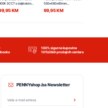
00K 3CCT s daljinskim
550x460x60mm
550x460x6
100x700x125mm
C230503201-550
C23050310
99,95 KM
99,95 KM
99,95 K
230501501-1100
0
100% sigurna kupovina
ebooku
10 fizičkih prodajnih centara
PENNYshop.ba Newsletter