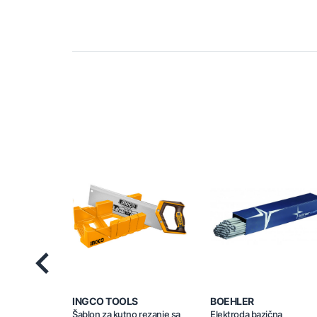
Previous
INGCO TOOLS
BOEHLER
Šablon za kutno rezanje sa
Elektroda bazična