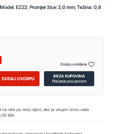
 Model: EZ22; Promjer žice: 2,0 mm; Težina: 0,8
Dodaj u omiljene
BRZA KUPOVINA
DODAJ U KORPU
Plaćanje pouzećem
d na rate po istoj cijeni, ako je ukupni iznos vaše
0,00 KM.
bankarstvom, virmanom i kreditnim karticama.