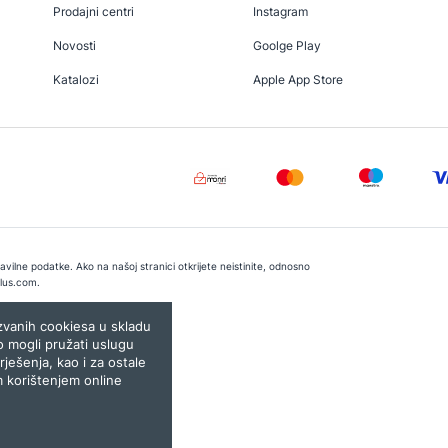
Prodajni centri
Instagram
Novosti
Goolge Play
Katalozi
Apple App Store
vilne podatke. Ako na našoj stranici otkrijete neistinite, odnosno
lus.com
.
e:
Lampa.ba
ozvanih cookiesa u skladu
o mogli pružati uslugu
rješenja, kao i za ostale
m korištenjem online