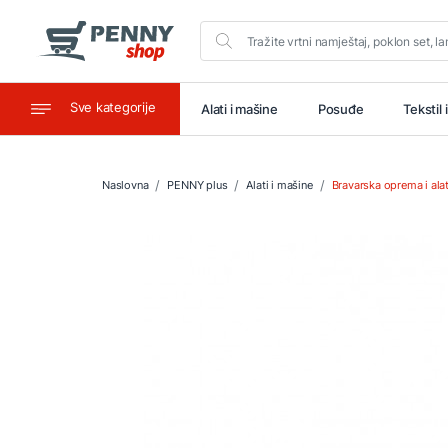
Sve kategorije
aštitu
Ugostiteljstvo
Alati i mašine
Posuđe
Tekstil 
Naslovna
PENNY plus
Alati i mašine
Bravarska oprema i ala