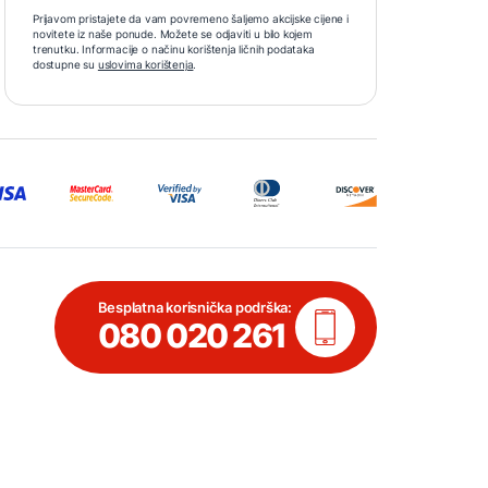
Prijavom pristajete da vam povremeno šaljemo akcijske cijene i
novitete iz naše ponude. Možete se odjaviti u bilo kojem
trenutku. Informacije o načinu korištenja ličnih podataka
dostupne su
uslovima korištenja
.
Besplatna korisnička podrška:
080 020 261