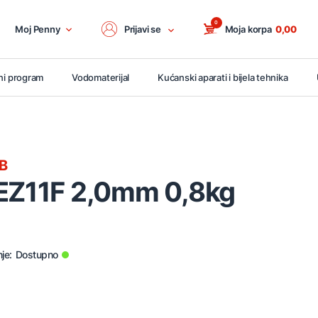
0
Moj Penny
Prijavi se
Moja korpa
0,00
ni program
Vodomaterijal
Kućanski aparati i bijela tehnika
B
 EZ11F 2,0mm 0,8kg
je:
Dostupno