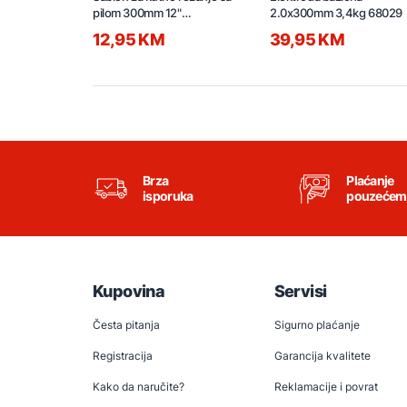
pilom 300mm 12"
2.0x300mm 3,4kg 68029
HMBSB30062
12,95 KM
39,95 KM
Brza
Plaćanje
isporuka
pouzećem
Kupovina
Servisi
Česta pitanja
Sigurno plaćanje
Registracija
Garancija kvalitete
Kako da naručite?
Reklamacije i povrat