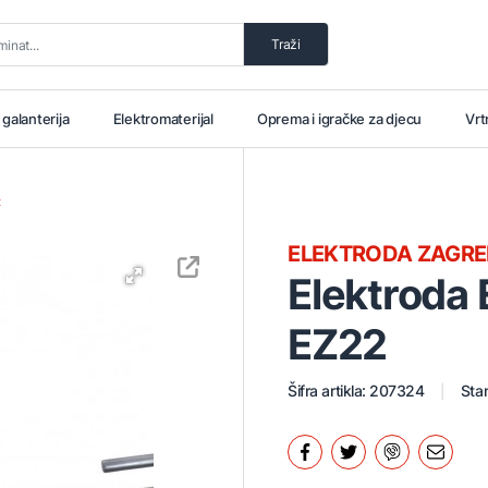
Traži
i galanterija
Elektromaterijal
Oprema i igračke za djecu
Vrt
t
ELEKTRODA ZAGRE
Elektroda
EZ22
Šifra artikla: 207324
Stan