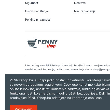
Sigurnost
Dostava
Uslovi korištenja
Načini plaćanja
Politika privatnosti
Internet trgovina PENNYshop.ba nastoji objavljivati samo provjerene i pra
neadekvatne informacije, molimo vas da nam to javite na
shop@pennyp
Copyright © 2026.
Penny plus d.o.o. Sarajevo
.
Dizajn i programiranj
PENNYshop.ba je unaprijedio politiku privatnosti i korištenja tak
sa novom
europskom regulativom
. Cookiese koristimo kako bism
online kupovine, analizirati korištenje sadržaja, nuditi oglašivačka 
funkcionalnosti koje ne bismo mogli pružati bez cookiesa. Daljnji
prodavnice PENNYshop.ba pristajete na korištenje cookiesa.
Razumijem