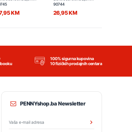
0745
90744
7,95 KM
26,95 KM
44,95 
0
100% sigurna kupovina
ebooku
10 fizičkih prodajnih centara
PENNYshop.ba Newsletter