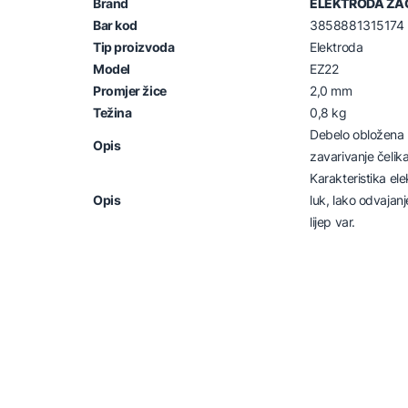
Brand
ELEKTRODA ZA
Bar kod
3858881315174
Tip proizvoda
Elektroda
Model
EZ22
Promjer žice
2,0 mm
Težina
0,8 kg
Debelo obložena r
Opis
zavarivanje čeli
Karakteristika ele
Opis
luk, lako odvajanj
lijep var.