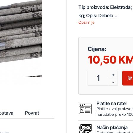
Tip proizvoda: Elektroda;
kg; Opis: Debelo...
Opširnije
Cijena:
10,50
+
1
-
Platite na rate!
Platite ovaj proizvo
ostava
Povrat
narudžbe preko 10
Način plaćanja
Gotovina, internet 