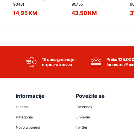
90481
90755
9
14,95 KM
43,50 KM
3
15 dana garancije
Preko 125.00
na povrat novca
fanova na Fac
Informacije
Povežite se
O nama
Facebook
Kategorije
Linkedin
Novo u ponudi
Twitter