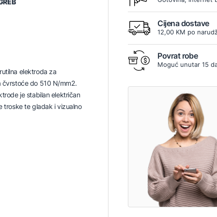
GREB
Cijena dostave
12,00 KM po narudž
Povrat robe
Moguć unutar 15 d
utilna elektroda za
ka čvrstoće do 510 N/mm2.
ktrode je stabilan električan
e troske te gladak i vizualno