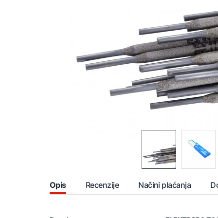
Opis
Recenzije
Načini plaćanja
D