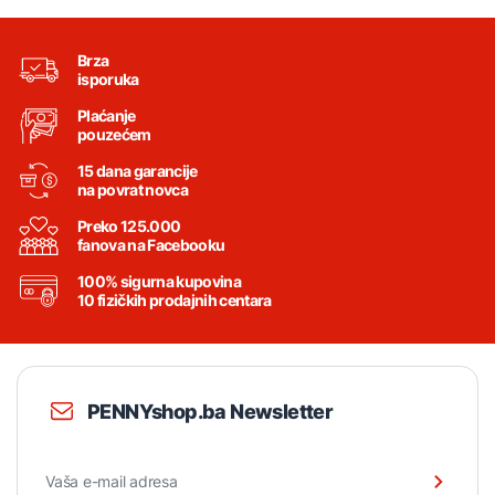
Brza
isporuka
Plaćanje
pouzećem
15 dana garancije
na povrat novca
Preko 125.000
fanova na Facebooku
100% sigurna kupovina
10 fizičkih prodajnih centara
PENNYshop.ba Newsletter