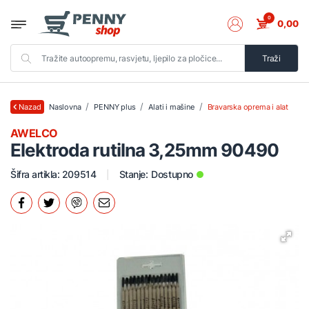
0
0,00
Traži
Naslovna
PENNY plus
Alati i mašine
Bravarska oprema i alat
Nazad
AWELCO
Elektroda rutilna 3,25mm 90490
Šifra artikla: 209514
Stanje:
Dostupno