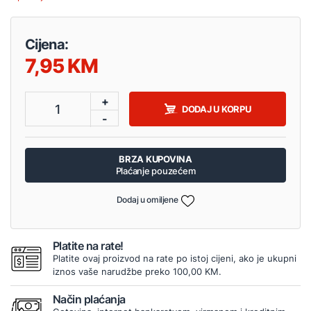
Cijena:
7,95
+
1
DODAJ U KORPU
-
BRZA KUPOVINA
Plaćanje pouzećem
Dodaj u omiljene
Platite na rate!
Platite ovaj proizvod na rate po istoj cijeni, ako je ukupni
iznos vaše narudžbe preko 100,00 KM.
Način plaćanja