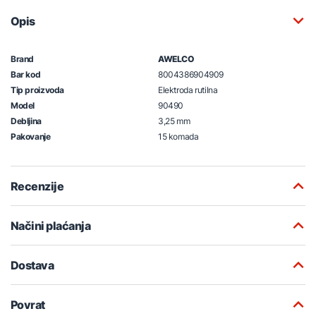
Opis
Brand
AWELCO
Bar kod
8004386904909
Tip proizvoda
Elektroda rutilna
Model
90490
Debljina
3,25 mm
Pakovanje
15 komada
Recenzije
Načini plaćanja
Dostava
Povrat