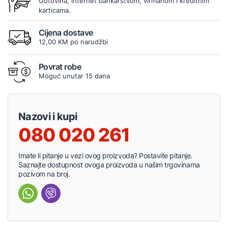
Gotovina, internet bankarstvom, virmanom i kreditnim
karticama.
Cijena dostave
12,00 KM po narudžbi
Povrat robe
Moguć unutar 15 dana
Nazovi i kupi
080 020 261
Imate li pitanje u vezi ovog proizvoda? Postavite pitanje.
Saznajte dostupnost ovoga proizvoda u našim trgovinama
pozivom na broj.