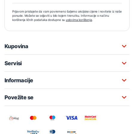
Prijavom pristajete da vam povremeno šaljemo akcijske cijene i novitete iz naše
ponude. Možete se odjaviti u bilo kojem trenutku. Informacije o načinu
korištenja ličnih podataka dostupne su
uslovima korištenja
.
Kupovina
Servisi
Informacije
Povežite se