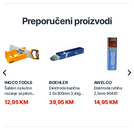
Preporučeni proizvodi
Previous
Nex
INGCO TOOLS
BOEHLER
AWELCO
Šablon za kutno
Elektroda bazična
Elektroda rutilna
rezanje sa pilom
2.0x300mm 3,4kg
2,5mm 90481
300mm 12"
68029
12,95 KM
39,95 KM
14,95 KM
HMBSB30062