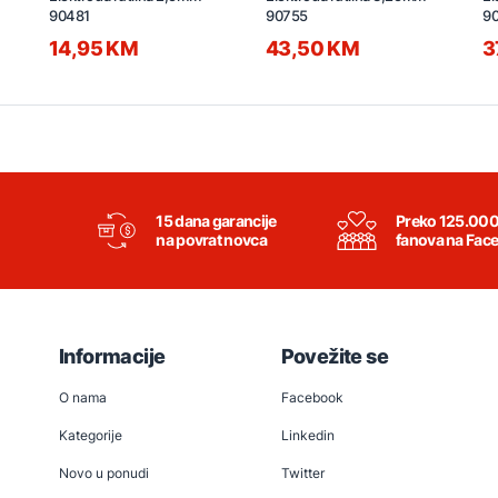
90481
90755
9
14,95 KM
43,50 KM
3
15 dana garancije
Preko 125.00
na povrat novca
fanova na Fac
Informacije
Povežite se
O nama
Facebook
Kategorije
Linkedin
Novo u ponudi
Twitter