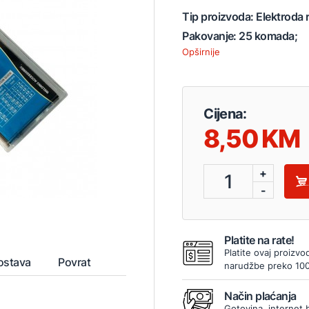
Tip proizvoda: Elektroda 
Pakovanje: 25 komada;
Opširnije
Cijena:
8,50
+
1
-
Platite na rate!
Platite ovaj proizvo
ostava
Povrat
narudžbe preko 10
Način plaćanja
Gotovina, internet 