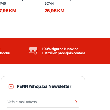
0745
90744
7,95 KM
26,95 KM
44,95 
0
100% sigurna kupovina
ebooku
10 fizičkih prodajnih centara
PENNYshop.ba Newsletter