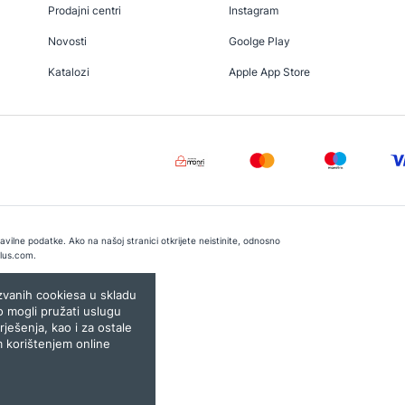
Prodajni centri
Instagram
Novosti
Goolge Play
Katalozi
Apple App Store
vilne podatke. Ako na našoj stranici otkrijete neistinite, odnosno
lus.com
.
e:
Lampa.ba
ozvanih cookiesa u skladu
o mogli pružati uslugu
rješenja, kao i za ostale
m korištenjem online