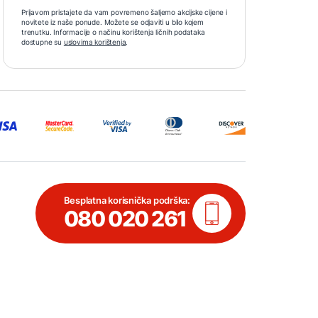
Prijavom pristajete da vam povremeno šaljemo akcijske cijene i
novitete iz naše ponude. Možete se odjaviti u bilo kojem
trenutku. Informacije o načinu korištenja ličnih podataka
dostupne su
uslovima korištenja
.
Besplatna korisnička podrška:
080 020 261