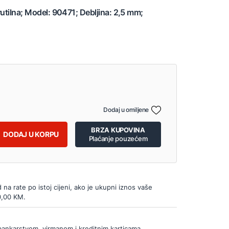
rutilna; Model: 90471; Debljina: 2,5 mm;
Dodaj u omiljene
BRZA KUPOVINA
DODAJ U KORPU
Plaćanje pouzećem
d na rate po istoj cijeni, ako je ukupni iznos vaše
0,00 KM.
bankarstvom, virmanom i kreditnim karticama.