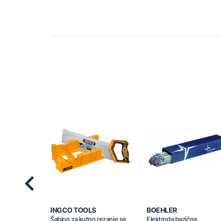
Previous
INGCO TOOLS
BOEHLER
Šablon za kutno rezanje sa
Elektroda bazična