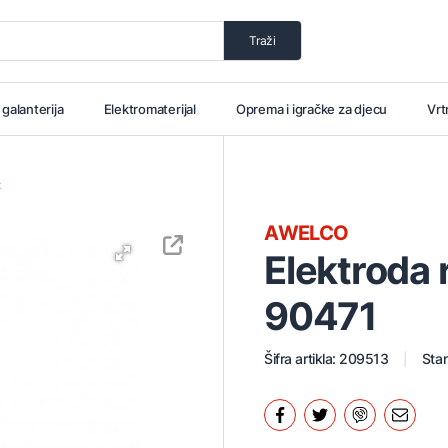
Traži
i galanterija
Elektromaterijal
Oprema i igračke za djecu
Vrt
t
AWELCO
Elektroda 
90471
Šifra artikla: 209513
Stan