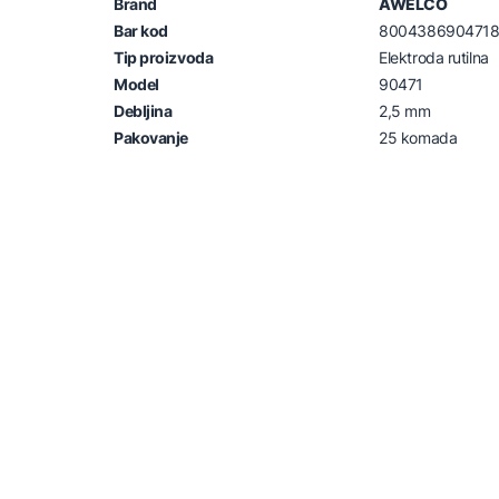
Brand
AWELCO
Bar kod
800438690471
Tip proizvoda
Elektroda rutilna
Model
90471
Debljina
2,5 mm
Pakovanje
25 komada