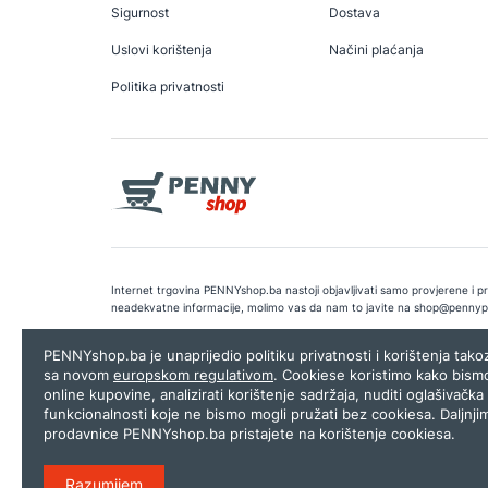
Sigurnost
Dostava
Uslovi korištenja
Načini plaćanja
Politika privatnosti
Internet trgovina PENNYshop.ba nastoji objavljivati samo provjerene i pra
neadekvatne informacije, molimo vas da nam to javite na
shop@pennyp
Copyright © 2026.
Penny plus d.o.o. Sarajevo
.
Dizajn i programiranj
PENNYshop.ba je unaprijedio politiku privatnosti i korištenja tak
sa novom
europskom regulativom
. Cookiese koristimo kako bism
online kupovine, analizirati korištenje sadržaja, nuditi oglašivačka 
funkcionalnosti koje ne bismo mogli pružati bez cookiesa. Daljnji
prodavnice PENNYshop.ba pristajete na korištenje cookiesa.
Razumijem