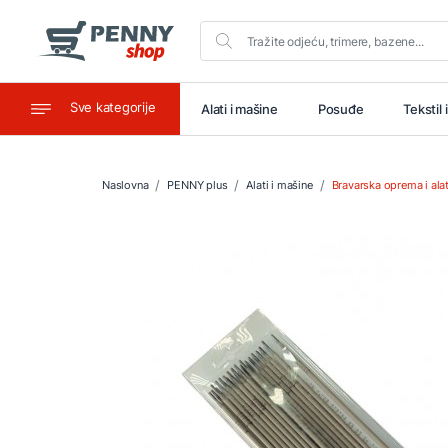
Sve kategorije
aštitu
Ugostiteljstvo
Alati i mašine
Posuđe
Tekstil 
Naslovna
PENNY plus
Alati i mašine
Bravarska oprema i ala