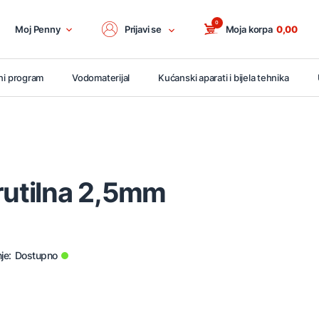
0
Moj Penny
Prijavi se
Moja korpa
0,00
ni program
Vodomaterijal
Kućanski aparati i bijela tehnika
rutilna 2,5mm
je:
Dostupno