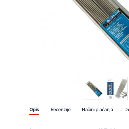
Opis
Recenzije
Načini plaćanja
D