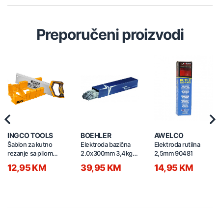
Preporučeni proizvodi
Previous
Nex
INGCO TOOLS
BOEHLER
AWELCO
Šablon za kutno
Elektroda bazična
Elektroda rutilna
rezanje sa pilom
2.0x300mm 3,4kg
2,5mm 90481
300mm 12"
68029
12,95 KM
39,95 KM
14,95 KM
HMBSB30062