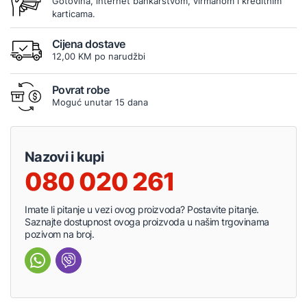
Gotovina, internet bankarstvom, virmanom i kreditnim
karticama.
Cijena dostave
12,00 KM po narudžbi
Povrat robe
Moguć unutar 15 dana
Nazovi i kupi
080 020 261
Imate li pitanje u vezi ovog proizvoda? Postavite pitanje.
Saznajte dostupnost ovoga proizvoda u našim trgovinama
pozivom na broj.