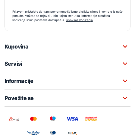
Prijavom pristajete da vam povremeno šaljemo akcijske cijene i novitete iz naše
ponude. Možete se odjaviti u bilo kojem trenutku. Informacije o načinu
korištenja ličnih podataka dostupne su
uslovima korištenja
.
Kupovina
Servisi
Informacije
Povežite se