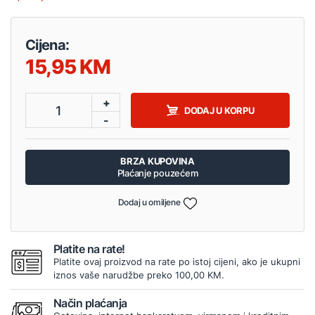
Cijena:
15,95
+
1
DODAJ U KORPU
-
BRZA KUPOVINA
Plaćanje pouzećem
Dodaj u omiljene
Platite na rate!
Platite ovaj proizvod na rate po istoj cijeni, ako je ukupni
iznos vaše narudžbe preko 100,00 KM.
Način plaćanja