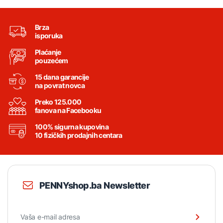
Brza
isporuka
Plaćanje
pouzećem
15 dana garancije
na povrat novca
Preko 125.000
fanova na Facebooku
100% sigurna kupovina
10 fizičkih prodajnih centara
PENNYshop.ba Newsletter