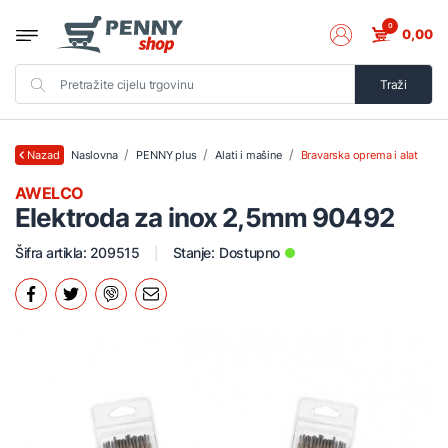
0
0,00
Traži
Naslovna
PENNY plus
Alati i mašine
Bravarska oprema i alat
Nazad
AWELCO
Elektroda za inox 2,5mm 90492
Šifra artikla: 209515
Stanje:
Dostupno