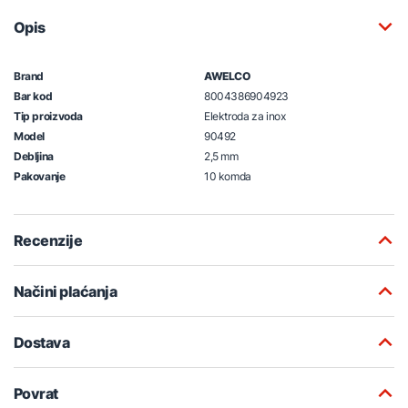
Opis
Brand
AWELCO
Bar kod
8004386904923
Tip proizvoda
Elektroda za inox
Model
90492
Debljina
2,5 mm
Pakovanje
10 komda
Recenzije
Načini plaćanja
Dostava
Povrat