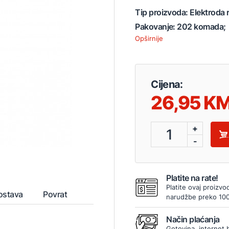
Tip proizvoda: Elektroda 
Pakovanje: 202 komada;
Opširnije
Cijena:
26,95
+
1
-
Platite na rate!
Platite ovaj proizvo
ostava
Povrat
narudžbe preko 10
Način plaćanja
Gotovina, internet 