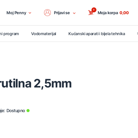
0
Moj Penny
Prijavi se
Moja korpa
0,00
ni program
Vodomaterijal
Kućanski aparati i bijela tehnika
rutilna 2,5mm
je:
Dostupno