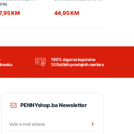
0745
2,5mm 904
7,95 KM
44,95 KM
50,95 
0
100% sigurna kupovina
ebooku
10 fizičkih prodajnih centara
PENNYshop.ba Newsletter