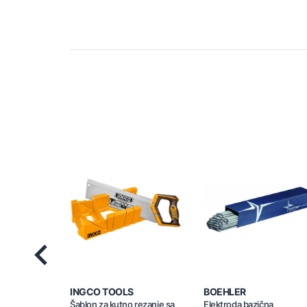
Previous
INGCO TOOLS
BOEHLER
Šablon za kutno rezanje sa
Elektroda bazična