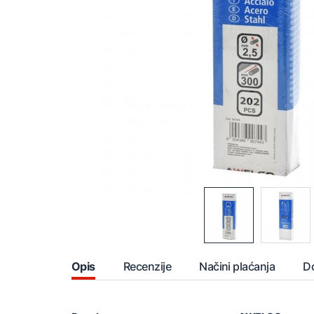
Opis
Recenzije
Načini plaćanja
D