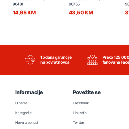
90481
90755
9
14,95 KM
43,50 KM
3
15 dana garancije
Preko 125.00
na povrat novca
fanova na Fac
Informacije
Povežite se
O nama
Facebook
Kategorije
Linkedin
Novo u ponudi
Twitter