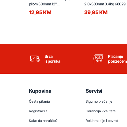
pilom 300mm 12"
2.0x300mm 3,4kg 68029
HMBSB30062
12,95 KM
39,95 KM
Brza
Plaćanje
isporuka
pouzećem
Kupovina
Servisi
Česta pitanja
Sigurno plaćanje
Registracija
Garancija kvalitete
Kako da naručite?
Reklamacije i povrat