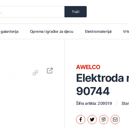
Traži
i galanterija
Oprema i igračke za djecu
Elektromaterijal
Vrt
t
AWELCO
Elektroda 
90744
Šifra artikla: 209519
Stan