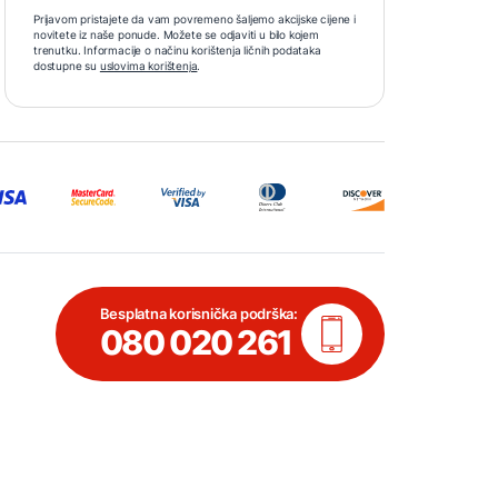
Prijavom pristajete da vam povremeno šaljemo akcijske cijene i
novitete iz naše ponude. Možete se odjaviti u bilo kojem
trenutku. Informacije o načinu korištenja ličnih podataka
dostupne su
uslovima korištenja
.
Besplatna korisnička podrška:
080 020 261