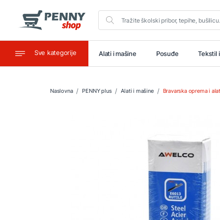
Sve kategorije
aštitu
Ugostiteljstvo
Alati i mašine
Posuđe
Tekstil 
Naslovna
PENNY plus
Alati i mašine
Bravarska oprema i ala