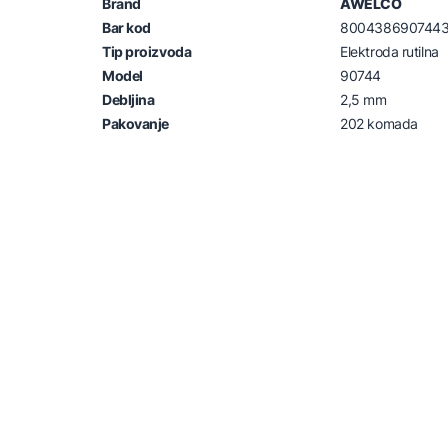
Brand
AWELCO
Bar kod
800438690744
Tip proizvoda
Elektroda rutilna
Model
90744
Debljina
2,5 mm
Pakovanje
202 komada