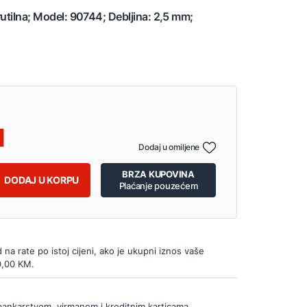
rutilna; Model: 90744; Debljina: 2,5 mm;
Dodaj u omiljene
BRZA KUPOVINA
DODAJ U KORPU
Plaćanje pouzećem
d na rate po istoj cijeni, ako je ukupni iznos vaše
0,00 KM.
bankarstvom, virmanom i kreditnim karticama.