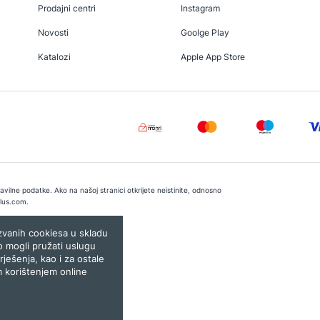
Prodajni centri
Instagram
Novosti
Goolge Play
Katalozi
Apple App Store
vilne podatke. Ako na našoj stranici otkrijete neistinite, odnosno
lus.com
.
e:
Lampa.ba
ozvanih cookiesa u skladu
o mogli pružati uslugu
rješenja, kao i za ostale
m korištenjem online