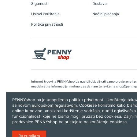
Sigurnost
Dostava
Uslovi korištenja
Načini plaćanja
Politika privatnosti
Internet trgovina PENNYshop.ba nastoji objavljivati samo provjerene i pra
neadekvatne informacije, molimo vas da nam to javite na
shop@pennyp
Copyright © 2026.
Penny plus d.o.o. Sarajevo
.
Dizajn i programiranj
PENNYshop.ba je unaprijedio politiku privatnosti i korištenja tak
sa novom
europskom regulativom
. Cookiese koristimo kako bism
online kupovine, analizirati korištenje sadržaja, nuditi oglašivačka 
funkcionalnosti koje ne bismo mogli pružati bez cookiesa. Daljnji
prodavnice PENNYshop.ba pristajete na korištenje cookiesa.
Razumijem