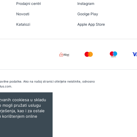
Prodajni centri
Instagram
Novosti
Goolge Play
Katalozi
Apple App Store
vilne podatke. Ako na našoj stranici otkrijete neistinite, odnosno
lus.com
.
e:
Lampa.ba
ozvanih cookiesa u skladu
o mogli pružati uslugu
rješenja, kao i za ostale
m korištenjem online