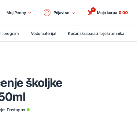
0
Moj Penny
Prijavi se
Moja korpa
0,00
ni program
Vodomaterijal
Kućanski aparati i bijela tehnika
ćenje školjke
750ml
je:
Dostupno