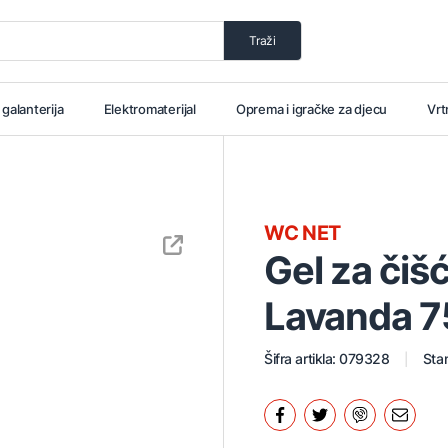
Traži
i galanterija
Elektromaterijal
Oprema i igračke za djecu
Vrt
WC NET
Gel za čiš
Lavanda 
Šifra artikla: 079328
Stan