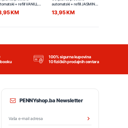
tomatski + refill VANILLA
automatski + refill JASMINE
tkaninama 
28ml
228ml
500ml LEN
3,95 KM
13,95 KM
7,95 KM
0
100% sigurna kupovina
ebooku
10 fizičkih prodajnih centara
PENNYshop.ba Newsletter