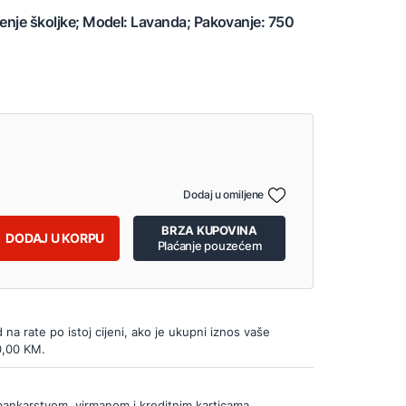
ćenje školjke; Model: Lavanda; Pakovanje: 750
Dodaj u omiljene
BRZA KUPOVINA
DODAJ U KORPU
Plaćanje pouzećem
d na rate po istoj cijeni, ako je ukupni iznos vaše
0,00 KM.
bankarstvom, virmanom i kreditnim karticama.