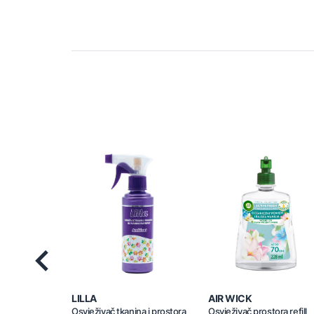
Previous
LILLA
AIR WICK
Osvježivač tkanina i prostora
Osvježivač prostora refill