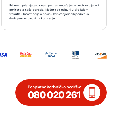
Prijavom pristajete da vam povremeno šaljemo akcijske cijene i
novitete iz naše ponude. Možete se odjaviti u bilo kojem
trenutku. Informacije o načinu korištenja ličnih podataka
dostupne su
uslovima korištenja
.
Besplatna korisnička podrška:
080 020 261