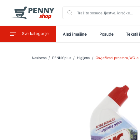
Sve kategorije
aštitu
Ugostiteljstvo
Alati i mašine
Posuđe
Tekstil 
Naslovna
PENNY plus
Higijena
Osvježivaci prostora, WC-a