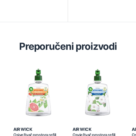
Preporučeni proizvodi
AIR WICK
AIR WICK
A
Osjveživač prostora refill
Osvježivač prostora refill
Os