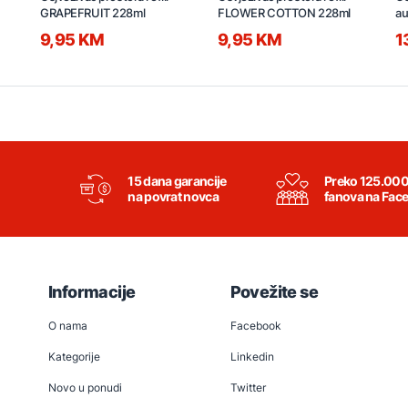
GRAPEFRUIT 228ml
FLOWER COTTON 228ml
au
2
9,95 KM
9,95 KM
1
15 dana garancije
Preko 125.00
na povrat novca
fanova na Fac
Informacije
Povežite se
O nama
Facebook
Kategorije
Linkedin
Novo u ponudi
Twitter