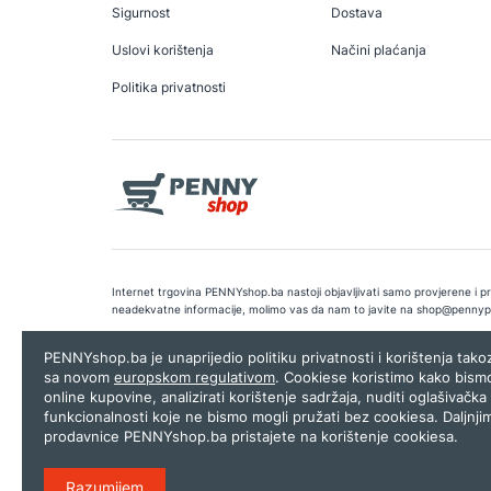
Sigurnost
Dostava
Uslovi korištenja
Načini plaćanja
Politika privatnosti
Internet trgovina PENNYshop.ba nastoji objavljivati samo provjerene i pra
neadekvatne informacije, molimo vas da nam to javite na
shop@pennyp
Copyright © 2026.
Penny plus d.o.o. Sarajevo
.
Dizajn i programiranj
PENNYshop.ba je unaprijedio politiku privatnosti i korištenja tak
sa novom
europskom regulativom
. Cookiese koristimo kako bism
online kupovine, analizirati korištenje sadržaja, nuditi oglašivačka 
funkcionalnosti koje ne bismo mogli pružati bez cookiesa. Daljnji
prodavnice PENNYshop.ba pristajete na korištenje cookiesa.
Razumijem