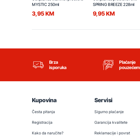
MYSTIC 250ml
SPRING BREEZE 228ml
3,95 KM
9,95 KM
Brza
Plaćanje
isporuka
pouzećem
Kupovina
Servisi
Česta pitanja
Sigurno plaćanje
Registracija
Garancija kvalitete
Kako da naručite?
Reklamacije i povrat