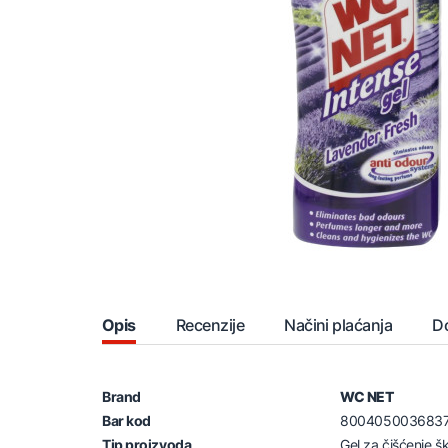
Opis
Recenzije
Načini plaćanja
D
Brand
WC NET
Bar kod
800405003683
Tip proizvoda
Gel za čišćenje šk