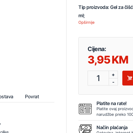
Tip proizvoda: Gel za čiš
ml;
Opširnije
Cijena:
3,95
+
1
-
ostava
Povrat
Platite na rate!
Platite ovaj proizvo
narudžbe preko 10
7
Način plaćanja
oljke
Gotovina, internet 