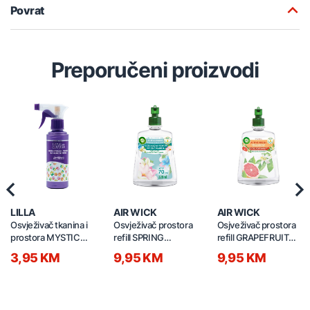
Povrat
Preporučeni proizvodi
Previous
Nex
LILLA
AIR WICK
AIR WICK
Osvježivač tkanina i
Osvježivač prostora
Osjveživač prostora
prostora MYSTIC
refill SPRING
refill GRAPEFRUIT
250ml
BREEZE 228ml
228ml
3,95 KM
9,95 KM
9,95 KM