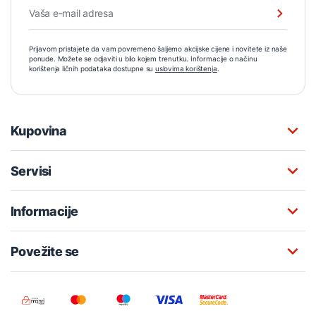
Prijavom pristajete da vam povremeno šaljemo akcijske cijene i novitete iz naše
ponude. Možete se odjaviti u bilo kojem trenutku. Informacije o načinu
korištenja ličnih podataka dostupne su
uslovima korištenja
.
Kupovina
Servisi
Informacije
Povežite se