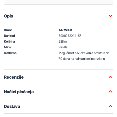
Opis
Brand
AIR WICK
Bar kod
5908252014187
Količina
228 ml
Miris
Vanilla
Dodatno
Mogućnost osvježavanja prostora do
70 dana na najmanjem intenzitetu
Recenzije
Načini plaćanja
Dostava