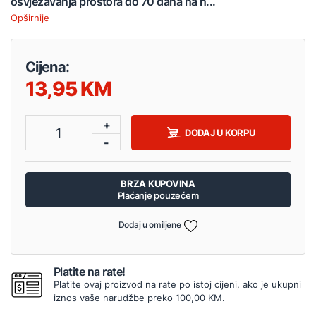
osvježavanja prostora do 70 dana na n...
Opširnije
Cijena:
13,95
+
1
DODAJ U KORPU
-
BRZA KUPOVINA
Plaćanje pouzećem
Dodaj u omiljene
Platite na rate!
Platite ovaj proizvod na rate po istoj cijeni, ako je ukupni
iznos vaše narudžbe preko 100,00 KM.