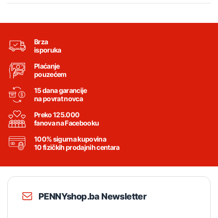
Brza
isporuka
Plaćanje
pouzećem
15 dana garancije
na povrat novca
Preko 125.000
fanova na Facebooku
100% sigurna kupovina
10 fizičkih prodajnih centara
PENNYshop.ba Newsletter