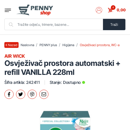
0
0,00
Traži
Naslovna
PENNY plus
Higijena
Osvježivaci prostora, WC-a
Nazad
AIR WICK
Osvježivač prostora automatski +
refill VANILLA 228ml
Šifra artikla: 242411
Stanje:
Dostupno