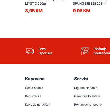
MYSTIC 250ml
SPRING BREEZE 228ml
3,95 KM
9,95 KM
Brza
Plaćanje
isporuka
pouzećem
Kupovina
Servisi
Česta pitanja
Sigurno plaćanje
Registracija
Garancija kvalitete
Kako da naručite?
Reklamacije i povrat