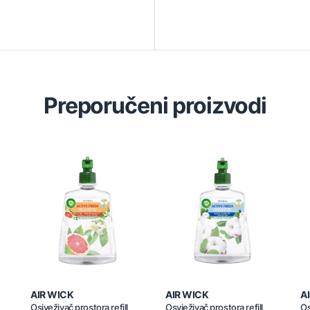
Preporučeni proizvodi
AIR WICK
AIR WICK
A
Osjveživač prostora refill
Osvježivač prostora refill
Os