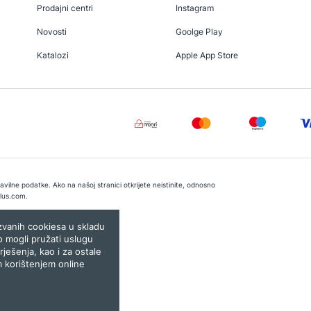
Prodajni centri
Instagram
Novosti
Goolge Play
Katalozi
Apple App Store
vilne podatke. Ako na našoj stranici otkrijete neistinite, odnosno
lus.com
.
e:
Lampa.ba
ozvanih cookiesa u skladu
o mogli pružati uslugu
rješenja, kao i za ostale
m korištenjem online