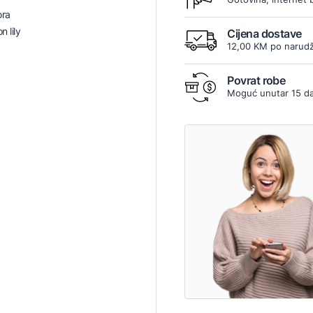
ora
 lily
Cijena dostave
12,00 KM po narudž
Povrat robe
Moguć unutar 15 d