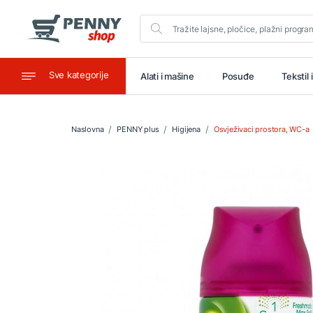
Sve kategorije
aštitu
Ugostiteljstvo
Alati i mašine
Posuđe
Tekstil 
Naslovna
PENNY plus
Higijena
Osvježivaci prostora, WC-a