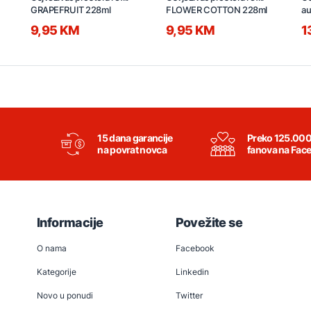
GRAPEFRUIT 228ml
FLOWER COTTON 228ml
au
2
9,95 KM
9,95 KM
1
15 dana garancije
Preko 125.00
na povrat novca
fanova na Fac
Informacije
Povežite se
O nama
Facebook
Kategorije
Linkedin
Novo u ponudi
Twitter