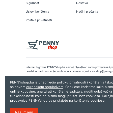
Sigurnost
Dostava
Uslovi korištenja
Načini plaćanja
Politika privatnosti
Internet trgovina PENNYshop.ba nastoji objavljivati samo provjerene i pra
neadekvatne informacije, molimo vas da nam to javite na
shop@pennyp
Copyright © 2026.
Penny plus d.o.o. Sarajevo
.
Dizajn i programiranj
PENNYshop.ba je unaprijedio politiku privatnosti i korištenja tak
sa novom
europskom regulativom
. Cookiese koristimo kako bism
online kupovine, analizirati korištenje sadržaja, nuditi oglašivačka 
funkcionalnosti koje ne bismo mogli pružati bez cookiesa. Daljnji
prodavnice PENNYshop.ba pristajete na korištenje cookiesa.
Razumijem