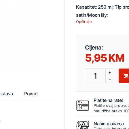
Kapacitet: 250 ml; Tip p
satin/Moon lily;
Opširnije
Cijena:
5,95
+
1
-
ostava
Povrat
Platite na rate!
Platite ovaj proizvo
narudžbe preko 10
3
Način plaćanja
Gotovina, internet 