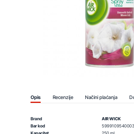
Opis
Recenzije
Načini plaćanja
D
Brand
AIR WICK
Bar kod
599910954000
Kapacitet
250 ml