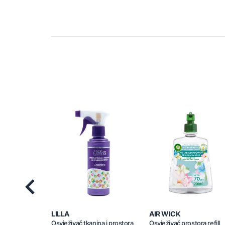
Previous
LILLA
AIR WICK
Osvježivač tkanina i prostora
Osvježivač prostora refill