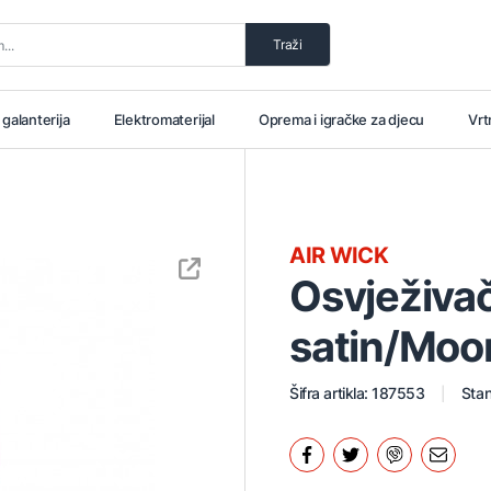
Traži
i galanterija
Elektromaterijal
Oprema i igračke za djecu
Vrt
AIR WICK
Osvježiva
satin/Moon
Šifra artikla: 187553
Stan