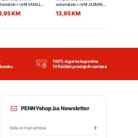
tomatski + refill VANILLA
automatski + refill JASMINE
tkaninama 
28ml
228ml
500ml LEN
3,95 KM
13,95 KM
7,95 KM
0
100% sigurna kupovina
ebooku
10 fizičkih prodajnih centara
PENNYshop.ba Newsletter