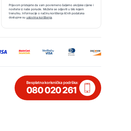
Prijavom pristajete da vam povremeno šaljemo akcijske cijene i
novitete iz naše ponude. Možete se odjaviti u bilo kojem
trenutku. Informacije o načinu korištenja ličnih podataka
dostupne su
uslovima korištenja
.
Besplatna korisnička podrška:
080 020 261