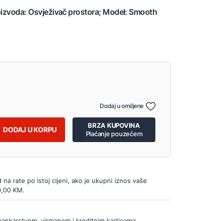
roizvoda: Osvježivač prostora; Model: Smooth
Dodaj u omiljene
BRZA KUPOVINA
DODAJ U KORPU
Plaćanje pouzećem
d na rate po istoj cijeni, ako je ukupni iznos vaše
0,00 KM.
bankarstvom, virmanom i kreditnim karticama.