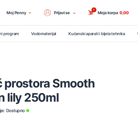
0
Moj Penny
Prijavi se
Moja korpa
0,00
ni program
Vodomaterijal
Kućanski aparati i bijela tehnika
č prostora Smooth
 lily 250ml
je:
Dostupno