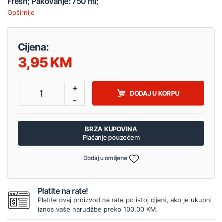
Fresh; Pakovanje: 750 ml;
Opširnije
Cijena:
3,95
+
1
DODAJ U KORPU
-
BRZA KUPOVINA
Plaćanje pouzećem
Dodaj u omiljene
Platite na rate!
Platite ovaj proizvod na rate po istoj cijeni, ako je ukupni
iznos vaše narudžbe preko 100,00 KM.