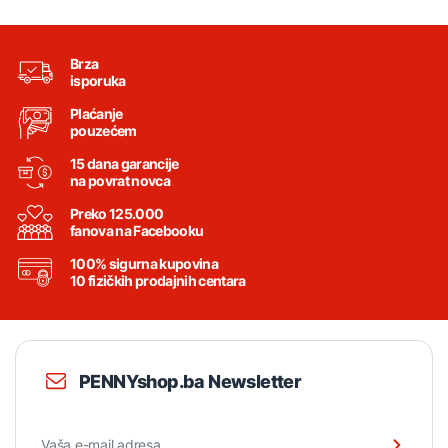
Brza
isporuka
Plaćanje
pouzećem
15 dana garancije
na povrat novca
Preko 125.000
fanova na Facebooku
100% sigurna kupovina
10 fizičkih prodajnih centara
PENNYshop.ba Newsletter