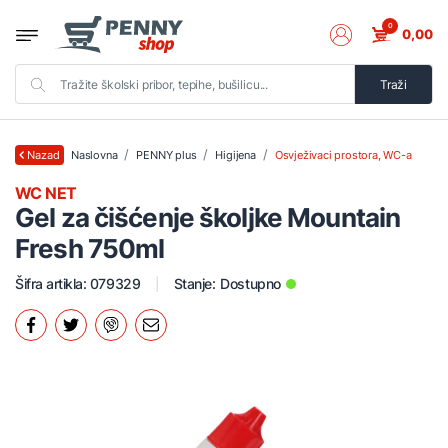
0
0,00
Traži
Naslovna
PENNY plus
Higijena
Osvježivaci prostora, WC-a
Nazad
WC NET
Gel za čišćenje školjke Mountain
Fresh 750ml
Šifra artikla: 079329
Stanje:
Dostupno