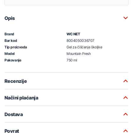
Opis
Brand
WC NET
Bar kod
8004050036707
Tip proizvoda
Gel za čišćenje školjke
Model
Mountain Fresh
Pakovanje
750 ml
Recenzije
Načini plaćanja
Dostava
Povrat