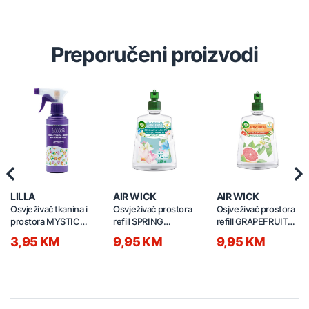
Preporučeni proizvodi
Previous
Nex
LILLA
AIR WICK
AIR WICK
Osvježivač tkanina i
Osvježivač prostora
Osjveživač prostora
prostora MYSTIC
refill SPRING
refill GRAPEFRUIT
250ml
BREEZE 228ml
228ml
3,95 KM
9,95 KM
9,95 KM