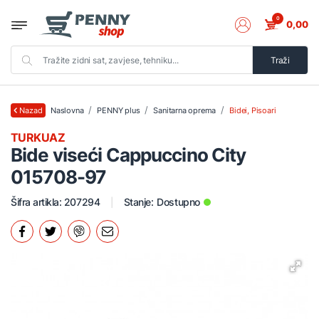
0
0,00
Traži
Naslovna
PENNY plus
Sanitarna oprema
Bidei, Pisoari
Nazad
TURKUAZ
Bide viseći Cappuccino City
015708-97
Šifra artikla: 207294
Stanje:
Dostupno