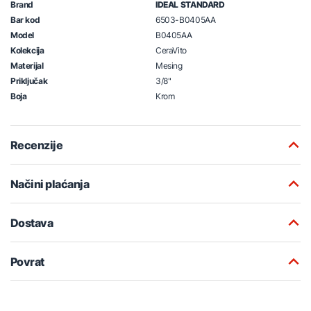
Brand
IDEAL STANDARD
Bar kod
6503-B0405AA
Model
B0405AA
Kolekcija
CeraVito
Materijal
Mesing
Priključak
3/8"
Boja
Krom
Recenzije
Načini plaćanja
Dostava
Povrat