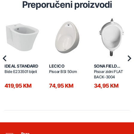
Preporučeni proizvodi
Previous
Nex
IDEAL STANDARD
LECICO
SONA FIELD
CERAMIC
Bide E233501 bijeli
Pisoar BSI 50cm
Pisoar zidni FLAT
BACK-3004
419,95 KM
74,95 KM
34,95 KM
Brza