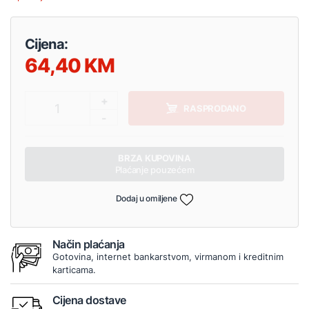
Cijena:
64,40
+
1
RASPRODANO
-
BRZA KUPOVINA
Plaćanje pouzećem
Dodaj u omiljene
Način plaćanja
Gotovina, internet bankarstvom, virmanom i kreditnim
karticama.
Cijena dostave