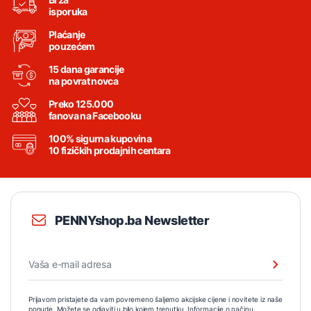
isporuka
Plaćanje
pouzećem
15 dana garancije
na povrat novca
Preko 125.000
fanova na Facebooku
100% sigurna kupovina
10 fizičkih prodajnih centara
PENNYshop.ba Newsletter
Prijavom pristajete da vam povremeno šaljemo akcijske cijene i novitete iz naše
ponude. Možete se odjaviti u bilo kojem trenutku. Informacije o načinu