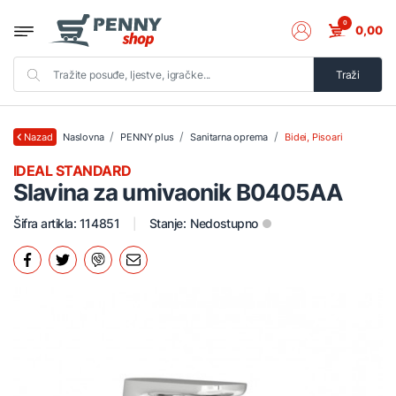
0
0,00
Traži
Naslovna
PENNY plus
Sanitarna oprema
Bidei, Pisoari
Nazad
IDEAL STANDARD
Slavina za umivaonik B0405AA
Šifra artikla: 114851
Stanje:
Nedostupno