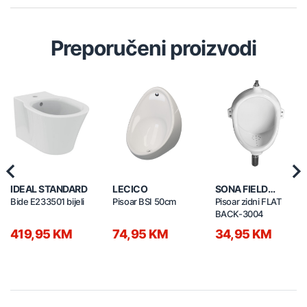
Preporučeni proizvodi
Previous
Nex
IDEAL STANDARD
LECICO
SONA FIELD
CERAMIC
Bide E233501 bijeli
Pisoar BSI 50cm
Pisoar zidni FLAT
BACK-3004
419,95 KM
74,95 KM
34,95 KM