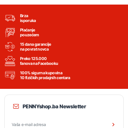
Brza
isporuka
Plaćanje
pouzećem
15 dana garancije
na povrat novca
Preko 125.000
fanova na Facebooku
100% sigurna kupovina
10 fizičkih prodajnih centara
PENNYshop.ba Newsletter