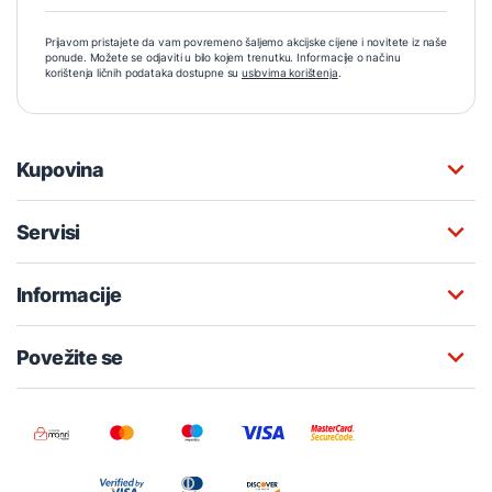
Prijavom pristajete da vam povremeno šaljemo akcijske cijene i novitete iz naše
ponude. Možete se odjaviti u bilo kojem trenutku. Informacije o načinu
korištenja ličnih podataka dostupne su
uslovima korištenja
.
Kupovina
Servisi
Informacije
Povežite se