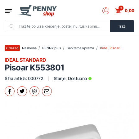
0
0,00
Traži
Naslovna
PENNY plus
Sanitarna oprema
Bidei, Pisoari
Nazad
IDEAL STANDARD
Pisoar K553801
Šifra artikla: 000772
Stanje:
Dostupno