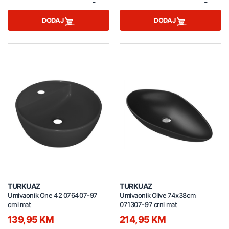
-
-
DODAJ
DODAJ
TURKUAZ
TURKUAZ
Umivaonik One 42 076407-97
Umivaonik Olive 74x38cm
crni mat
071307-97 crni mat
139,95 KM
214,95 KM