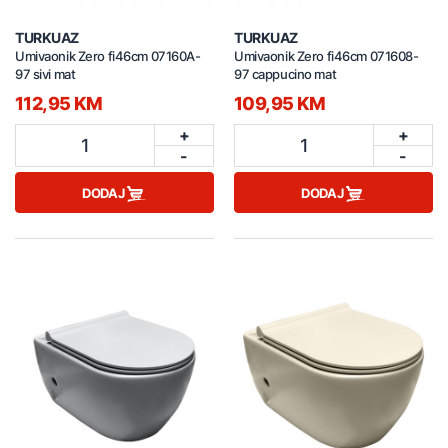
TURKUAZ
TURKUAZ
Umivaonik Zero fi46cm 07160A-
Umivaonik Zero fi46cm 071608-
97 sivi mat
97 cappucino mat
112,95 KM
109,95 KM
+
+
1
1
-
-
DODAJ
DODAJ