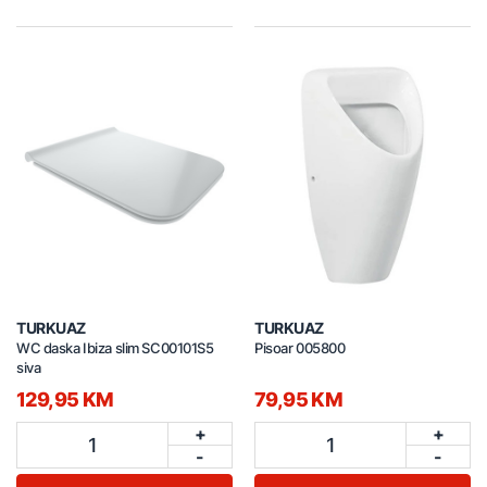
TURKUAZ
TURKUAZ
WC daska Ibiza slim SC00101S5
Pisoar 005800
siva
129,95 KM
79,95 KM
+
+
1
1
-
-