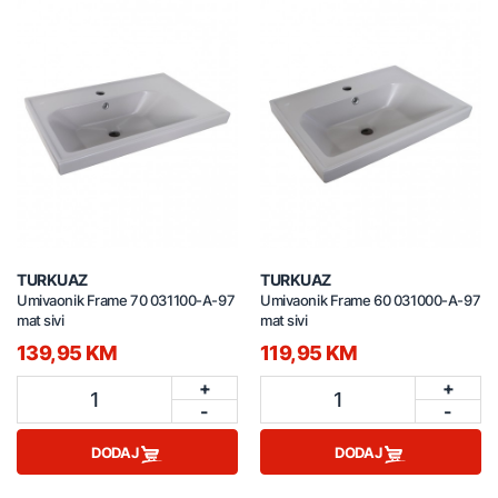
TURKUAZ
TURKUAZ
Umivaonik Frame 70 031100-A-97
Umivaonik Frame 60 031000-A-97
mat sivi
mat sivi
139,95 KM
119,95 KM
+
+
1
1
-
-
DODAJ
DODAJ