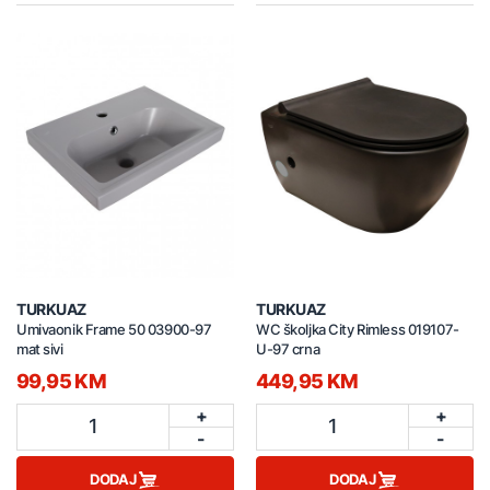
TURKUAZ
TURKUAZ
Umivaonik Frame 50 03900-97
WC školjka City Rimless 019107-
mat sivi
U-97 crna
99,95 KM
449,95 KM
+
+
1
1
-
-
DODAJ
DODAJ