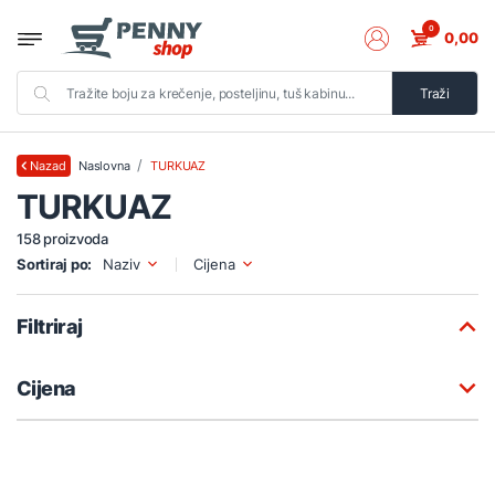
0
0,00
Traži
Naslovna
TURKUAZ
Nazad
TURKUAZ
158 proizvoda
Sortiraj po:
Naziv
Cijena
Filtriraj
Cijena