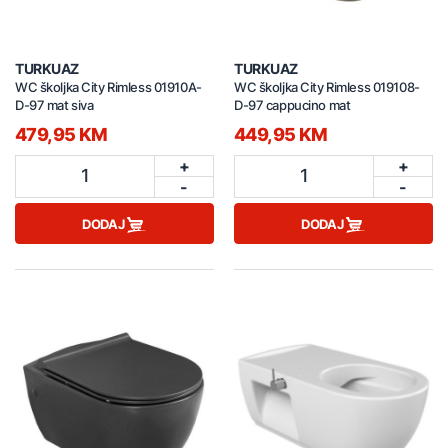
TURKUAZ
TURKUAZ
WC školjka City Rimless 01910A-
WC školjka City Rimless 019108-
D-97 mat siva
D-97 cappucino mat
479,95 KM
449,95 KM
+
+
1
1
-
-
DODAJ
DODAJ