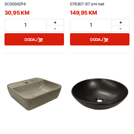
SC00302P4
076307-97 crni mat
30,95 KM
149,95 KM
+
+
1
1
-
-
DODAJ
DODAJ