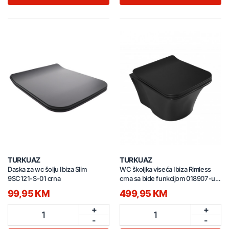
TURKUAZ
TURKUAZ
Daska za wc šolju Ibiza Slim
WC školjka viseća Ibiza Rimless
9SC121-S-01 crna
crna sa bide funkcijom 018907-u-
97
99,95 KM
499,95 KM
+
+
1
1
-
-