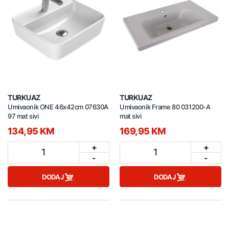
TURKUAZ
TURKUAZ
Umivaonik ONE 46x42cm 07630A
Umivaonik Frame 80 031200-A
97 mat sivi
mat sivi
134,95 KM
169,95 KM
+
+
1
1
-
-
DODAJ
DODAJ