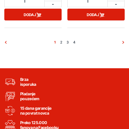
1
1
-
-
DODAJ
DODAJ
1
2
3
4
Brza
isporuka
Plaćanje
pouzećem
15 dana garancije
na povrat novca
Preko 125.000
fanova na Facebooku