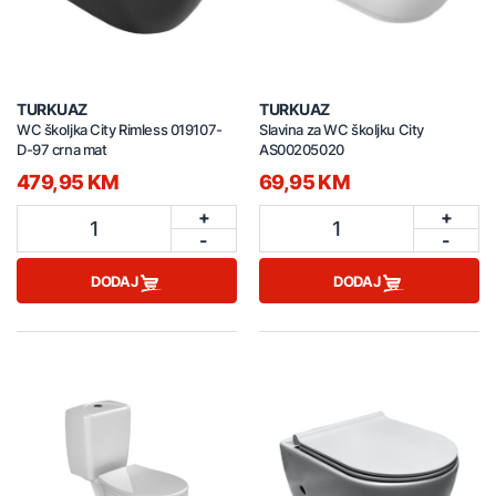
TURKUAZ
TURKUAZ
WC školjka City Rimless 019107-
Slavina za WC školjku City
D-97 crna mat
AS00205020
479,95 KM
69,95 KM
+
+
1
1
-
-
DODAJ
DODAJ