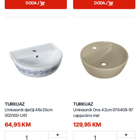
DODAJ
DODAJ
TURKUAZ
TURKUAZ
Umivaonik dječiji 46x35cm
Umivaonik One 42cm 076408-97
003100-U61
cappucino mat
64,95 KM
129,95 KM
+
+
1
1