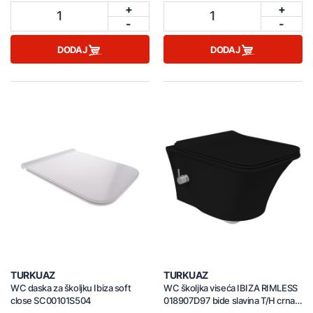
+
+
1
1
-
-
DODAJ
DODAJ
TURKUAZ
TURKUAZ
WC daska za školjku Ibiza soft
WC školjka viseća IBIZA RIMLESS
close SC00101S504
018907D97 bide slavina T/H crna