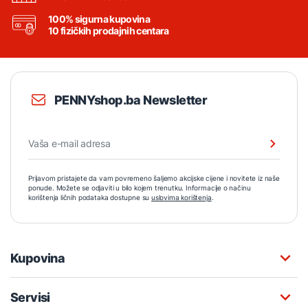
100% sigurna kupovina
10 fizičkih prodajnih centara
PENNYshop.ba Newsletter
Prijavom pristajete da vam povremeno šaljemo akcijske cijene i novitete iz naše
ponude. Možete se odjaviti u bilo kojem trenutku. Informacije o načinu
korištenja ličnih podataka dostupne su
uslovima korištenja
.
Kupovina
Servisi