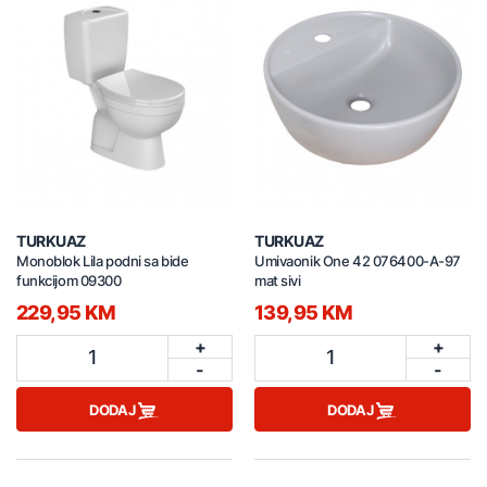
TURKUAZ
TURKUAZ
Monoblok Lila podni sa bide
Umivaonik One 42 076400-A-97
funkcijom 09300
mat sivi
229,95 KM
139,95 KM
+
+
1
1
-
-
DODAJ
DODAJ