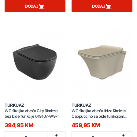
DODAJ
DODAJ
TURKUAZ
TURKUAZ
WC školjka viseća City Rimless
WC školjka viseća Ibiza Rimless
bez bide funkcije 019107-W97
Cappuccino sa bide funkcijom
018908-U97
394,95 KM
459,95 KM
+
+