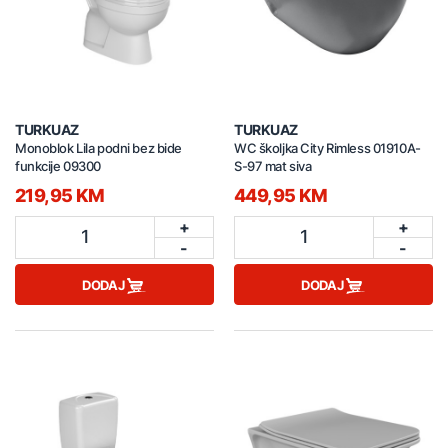
TURKUAZ
TURKUAZ
Monoblok Lila podni bez bide
WC školjka City Rimless 01910A-
funkcije 09300
S-97 mat siva
219,95 KM
449,95 KM
+
+
1
1
-
-
DODAJ
DODAJ