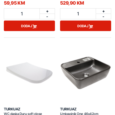
mat
59,95 KM
529,90 KM
+
+
1
1
-
-
DODAJ
DODAJ
TURKUAZ
TURKUAZ
WC daska Duru soft close
Umivaoinik One 46x42cm