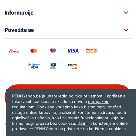
Informacije
Povežite se
Besplatna korisnička podrška:
PENNYshop.ba je unaprijedio politiku privatnosti i korištenja
080 020 261
takozvanih cookiesa u skladu sa novom
europskom
regulativom
. Cookiese koristimo kako bismo mogli pružati
uslugu online kupovine, analizirati korištenje sadržaja, nuditi
oglašivačka rješenja, kao i za ostale funkcionalnosti koje ne
Internet trgovina PENNYshop.ba nastoji objavljivati samo provjerene i pravilne
bismo mogli pružati bez cookiesa. Daljnjim korištenjem online
podatke. Ako na našoj stranici otkrijete neistinite, odnosno neadekvatne informacije,
prodavnice PENNYshop.ba pristajete na korištenje cookiesa.
molimo vas da nam to javite na
shop@pennyplus.com
.