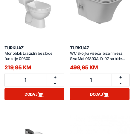
TURKUAZ
TURKUAZ
Monoblok Lila zidni bez bide
WC školjka viseća Ibiza rimless
funkcije 09300
Siva Mat 01890A-D-97 sa bide
funkcijom topla/hladna
219,95 KM
499,95 KM
+
+
1
1
-
-
DODAJ
DODAJ