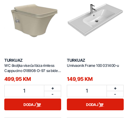
TURKUAZ
TURKUAZ
WC školjka viseća Ibiza rimless
Umivaonik Frame 100 031400-u
Cappucino 018908-D-97 sa bide
funkcijom topla/hladna
499,95 KM
149,95 KM
+
+
1
1
-
-
DODAJ
DODAJ