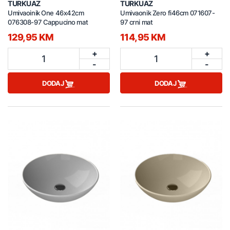
TURKUAZ
TURKUAZ
Umivaoinik One 46x42cm
Umivaonik Zero fi46cm 071607-
076308-97 Cappucino mat
97 crni mat
129,95 KM
114,95 KM
+
+
1
1
-
-
DODAJ
DODAJ