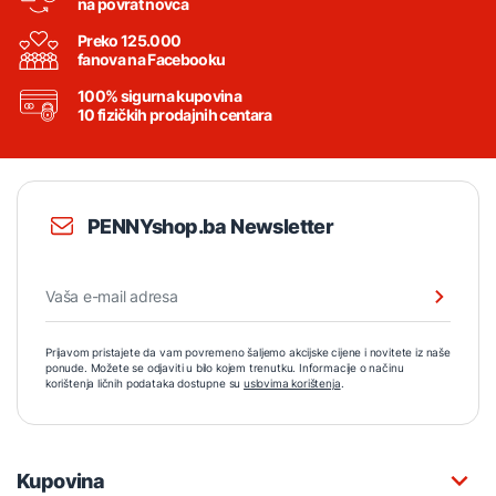
na povrat novca
Preko 125.000
fanova na Facebooku
100% sigurna kupovina
10 fizičkih prodajnih centara
PENNYshop.ba Newsletter
Prijavom pristajete da vam povremeno šaljemo akcijske cijene i novitete iz naše
ponude. Možete se odjaviti u bilo kojem trenutku. Informacije o načinu
korištenja ličnih podataka dostupne su
uslovima korištenja
.
Kupovina