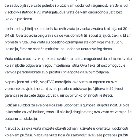
će zadovoljiti sve vaše potrebe i pružiti vam udobnost i sigurnost. Izrađena od
visokokvalitetnog PVC materijala, ova vrata će vam dugoročno služiti bez
ikakvih problema.
Jedna od najbitnijih karakteristika ovih vrata je visoka zvučna izolacija od 30 -
34 dB. Ova izolacija osigurava da će vaš dom biti tiši i opuštajajući, čak i u blizini
prometnih ruta. Ova vrata su posebno opremljena staklom koje ima zvučnu
izolaciju, čime se postiže maksimalna udobnost unutar vašeg doma.
Vrata dolaze bez kvaka, tako da svaki kupac ima mogućnost da odabere kvaku
koja najbolje odgovara njegovim željama i stilu. Ova fleksibilnost omogućuje
vam da personalizirate svoj prostor i prilagodite ga svojim željama.
Napravljena od izdržljivog PVC materijala, ova vrata su otporna na sve
vremenske uvjete i ne zahtjevaju posebno održavanje. Njihova izdržljivost
garancija je da ćete dugo uživati u njihovoj funkcionalnosti i estetici.
Odličan su izbor za sve one koji žele udobnost, sigurnost i dugotrajnost. Bilo da
ih koristite za vaš balkon, terasu ili bilo koji drugi prostor, ova vrata će vam pružiti
potpunu satisfakciju.
Narudžbu za ova vrata možete obaviti odmah i uživate u kvalitetu i udobnosti
koje vam pružaju. Nabavite vrata koja će zadovoljiti sve vaše potrebe i pružiti