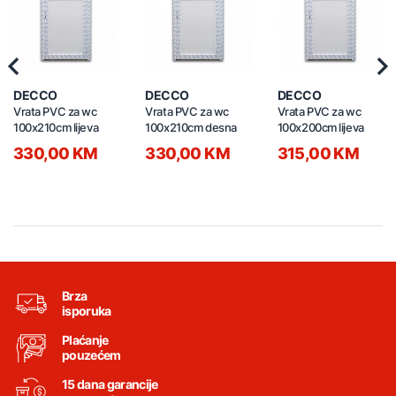
Previous
Nex
DECCO
DECCO
DECCO
Vrata PVC za wc
Vrata PVC za wc
Vrata PVC za wc
100x210cm lijeva
100x210cm desna
100x200cm lijeva
330,00 KM
330,00 KM
315,00 KM
Brza
isporuka
Plaćanje
pouzećem
15 dana garancije