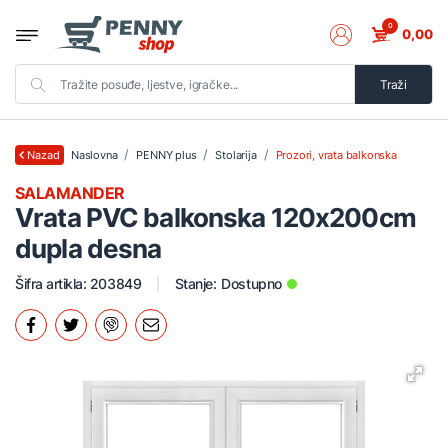
0
0,00
Traži
Naslovna
PENNY plus
Stolarija
Prozori, vrata balkonska
Nazad
SALAMANDER
Vrata PVC balkonska 120x200cm
dupla desna
Šifra artikla: 203849
Stanje:
Dostupno