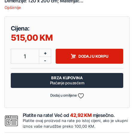
Dimenzije: 120 x 200 cm; Materijal:...
Opširnije
Cijena:
515,00
+
1
DODAJ U KORPU
-
BRZA KUPOVINA
Plaćanje pouzećem
Dodaj u omiljene
Platite na rate! Već od
42,92 KM
mjesečno.
Platite ovaj proizvod na rate po istoj cijeni, ako je ukupni
iznos vaše narudžbe preko 100,00 KM.