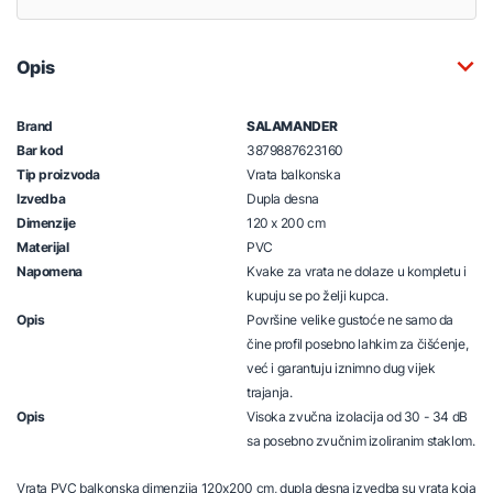
Opis
Brand
SALAMANDER
Bar kod
3879887623160
Tip proizvoda
Vrata balkonska
Izvedba
Dupla desna
Dimenzije
120 x 200 cm
Materijal
PVC
Napomena
Kvake za vrata ne dolaze u kompletu i
kupuju se po želji kupca.
Opis
Površine velike gustoće ne samo da
čine profil posebno lahkim za čišćenje,
već i garantuju iznimno dug vijek
trajanja.
Opis
Visoka zvučna izolacija od 30 - 34 dB
sa posebno zvučnim izoliranim staklom.
Vrata PVC balkonska dimenzija 120x200 cm, dupla desna izvedba su vrata koja