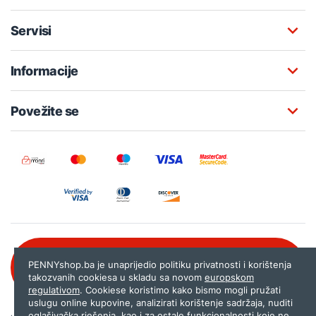
Servisi
Informacije
Povežite se
Besplatna korisnička podrška:
PENNYshop.ba je unaprijedio politiku privatnosti i korištenja
080 020 261
takozvanih cookiesa u skladu sa novom
europskom
regulativom
. Cookiese koristimo kako bismo mogli pružati
uslugu online kupovine, analizirati korištenje sadržaja, nuditi
oglašivačka rješenja, kao i za ostale funkcionalnosti koje ne