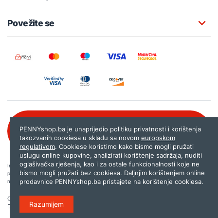
Povežite se
Besplatna korisnička podrška:
PENNYshop.ba je unaprijedio politiku privatnosti i korištenja
080 020 261
takozvanih cookiesa u skladu sa novom
europskom
regulativom
. Cookiese koristimo kako bismo mogli pružati
uslugu online kupovine, analizirati korištenje sadržaja, nuditi
oglašivačka rješenja, kao i za ostale funkcionalnosti koje ne
Internet trgovina PENNYshop.ba nastoji objavljivati samo provjerene i pravilne
bismo mogli pružati bez cookiesa. Daljnjim korištenjem online
podatke. Ako na našoj stranici otkrijete neistinite, odnosno neadekvatne informacije,
prodavnice PENNYshop.ba pristajete na korištenje cookiesa.
molimo vas da nam to javite na
shop@pennyplus.com
.
Copyright © 2026.
Penny plus d.o.o. Sarajevo
.
Razumijem
Dizajn i programiranje:
Lampa.ba