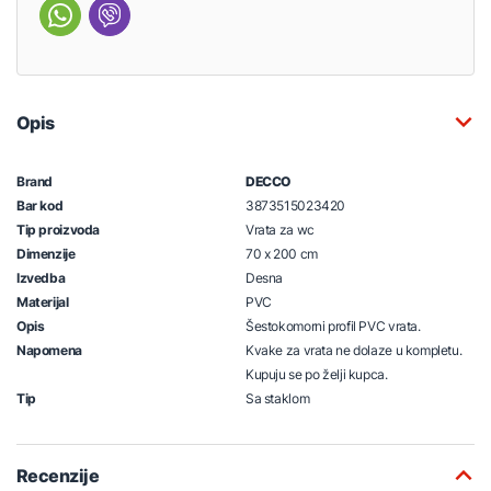
Opis
Brand
DECCO
Bar kod
3873515023420
Tip proizvoda
Vrata za wc
Dimenzije
70 x 200 cm
Izvedba
Desna
Materijal
PVC
Opis
Šestokomorni profil PVC vrata.
Napomena
Kvake za vrata ne dolaze u kompletu.
Kupuju se po želji kupca.
Tip
Sa staklom
Recenzije