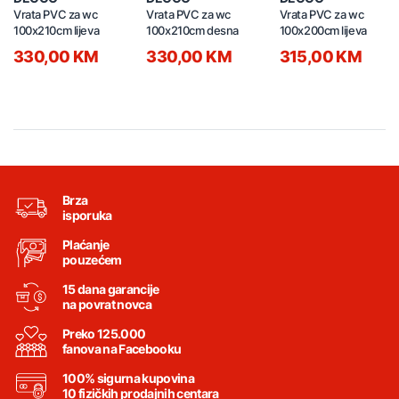
Vrata PVC za wc
Vrata PVC za wc
Vrata PVC za wc
100x210cm lijeva
100x210cm desna
100x200cm lijeva
330,00 KM
330,00 KM
315,00 KM
Brza
isporuka
Plaćanje
pouzećem
15 dana garancije
na povrat novca
Preko 125.000
fanova na Facebooku
100% sigurna kupovina
10 fizičkih prodajnih centara