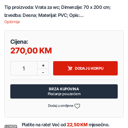
Tip proizvoda: Vrata za wc; Dimenzije: 70 x 200 cm;
Izvedba: Desna; Materijal: PVC; Opis:...
Opširnije
Cijena:
270,00
+
1
DODAJ U KORPU
-
BRZA KUPOVINA
Plaćanje pouzećem
Dodaj u omiljene
Platite na rate! Već od
22,50 KM
mjesečno.