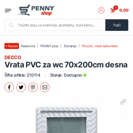
0
0,00
Traži
Naslovna
PENNY plus
Stolarija
Prozori, vrata balkonska
Nazad
DECCO
Vrata PVC za wc 70x200cm desna
Šifra artikla: 210114
Stanje:
Dostupno