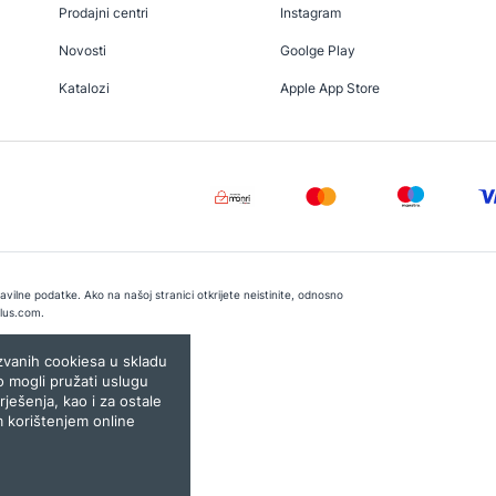
Prodajni centri
Instagram
Novosti
Goolge Play
Katalozi
Apple App Store
vilne podatke. Ako na našoj stranici otkrijete neistinite, odnosno
lus.com
.
e:
Lampa.ba
ozvanih cookiesa u skladu
o mogli pružati uslugu
rješenja, kao i za ostale
m korištenjem online