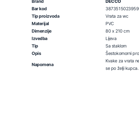
Brand
DECCO
Bar kod
3873515023959
Tip proizvoda
Vrata za wc
Materijal
PVC
Dimenzije
80 x 210 cm
Izvedba
Lijeva
Tip
Sa staklom
Opis
Šestokomorni prof
Kvake za vrata n
Napomena
se po želji kupca.