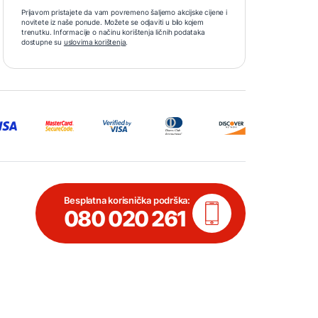
Prijavom pristajete da vam povremeno šaljemo akcijske cijene i
novitete iz naše ponude. Možete se odjaviti u bilo kojem
trenutku. Informacije o načinu korištenja ličnih podataka
dostupne su
uslovima korištenja
.
Besplatna korisnička podrška:
080 020 261