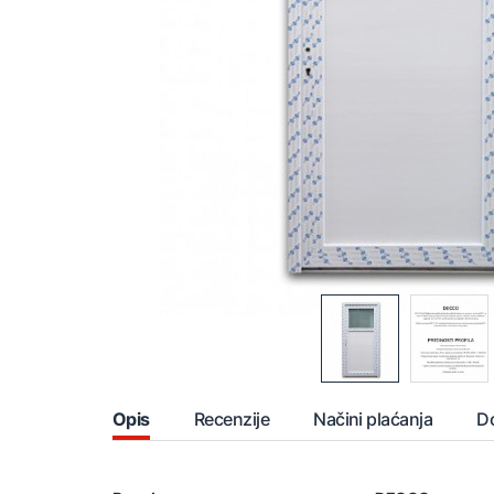
Opis
Recenzije
Načini plaćanja
D