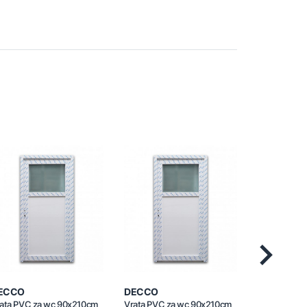
Next
ECCO
DECCO
DECCO
ata PVC za wc 90x210cm
Vrata PVC za wc 90x210cm
Vrata PVC 