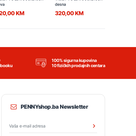
jeva
desna
lijeva
20,00 KM
320,00 KM
300,00
0
100% sigurna kupovina
ebooku
10 fizičkih prodajnih centara
PENNYshop.ba Newsletter