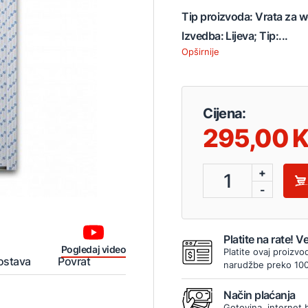
Tip proizvoda: Vrata za w
Izvedba: Lijeva; Tip:...
Opširnije
Cijena:
295,00
+
1
-
Platite na rate! 
Pogledaj video
Platite ovaj proizvo
ostava
Povrat
narudžbe preko 10
Način plaćanja
Gotovina, internet 