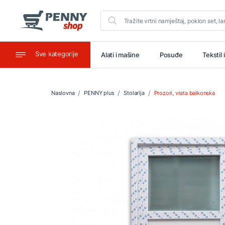
Sve kategorije
aštitu
Ugostiteljstvo
Alati i mašine
Posuđe
Tekstil 
Naslovna
PENNY plus
Stolarija
Prozori, vrata balkonska