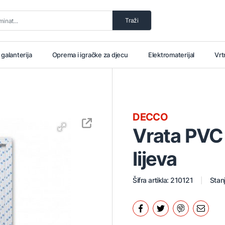
Traži
i galanterija
Oprema i igračke za djecu
Elektromaterijal
Vrt
DECCO
Vrata PVC
lijeva
Šifra artikla: 210121
Stanj