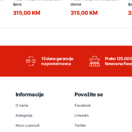
lijeva
desna
li
315,00 KM
315,00 KM
3
15 dana garancije
Preko 125.00
na povrat novca
fanova na Fac
Informacije
Povežite se
O nama
Facebook
Kategorije
Linkedin
Novo u ponudi
Twitter