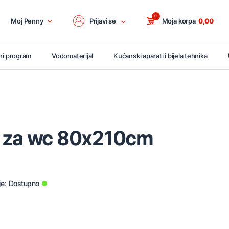
0
Moj Penny
Prijavi se
Moja korpa
0,00
ni program
Vodomaterijal
Kućanski aparati i bijela tehnika
 za wc 80x210cm
e:
Dostupno