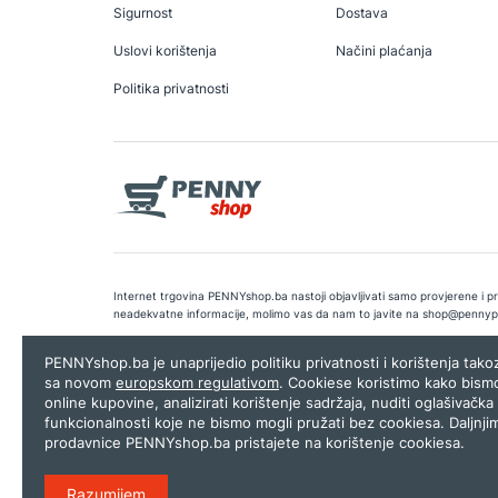
Sigurnost
Dostava
Uslovi korištenja
Načini plaćanja
Politika privatnosti
Internet trgovina PENNYshop.ba nastoji objavljivati samo provjerene i pra
neadekvatne informacije, molimo vas da nam to javite na
shop@pennyp
Copyright © 2026.
Penny plus d.o.o. Sarajevo
.
Dizajn i programiranj
PENNYshop.ba je unaprijedio politiku privatnosti i korištenja tak
sa novom
europskom regulativom
. Cookiese koristimo kako bism
online kupovine, analizirati korištenje sadržaja, nuditi oglašivačka 
funkcionalnosti koje ne bismo mogli pružati bez cookiesa. Daljnji
prodavnice PENNYshop.ba pristajete na korištenje cookiesa.
Razumijem