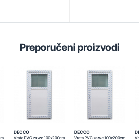
Preporučeni proizvodi
DECCO
DECCO
D
cm
Vrata PVC za wc 100x200cm
Vrata PVC za wc 100x200cm
Vr