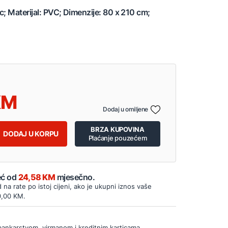
c; Materijal: PVC; Dimenzije: 80 x 210 cm;
Dodaj u omiljene
BRZA KUPOVINA
DODAJ U KORPU
Plaćanje pouzećem
Već od
24,58 KM
mjesečno.
d na rate po istoj cijeni, ako je ukupni iznos vaše
0,00 KM.
bankarstvom, virmanom i kreditnim karticama.