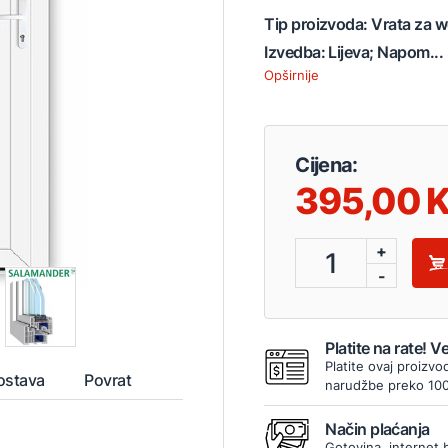
Tip proizvoda: Vrata za w
Izvedba: Lijeva; Napom...
Opširnije
Cijena:
395,00
+
1
-
Platite na rate! 
Platite ovaj proizvo
ostava
Povrat
narudžbe preko 10
Način plaćanja
Gotovina, internet 