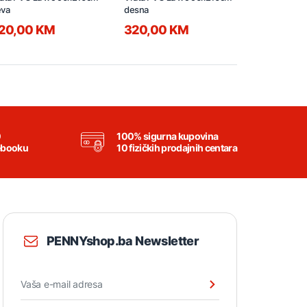
jeva
desna
lijeva
20,00 KM
320,00 KM
300,00
0
100% sigurna kupovina
ebooku
10 fizičkih prodajnih centara
PENNYshop.ba Newsletter