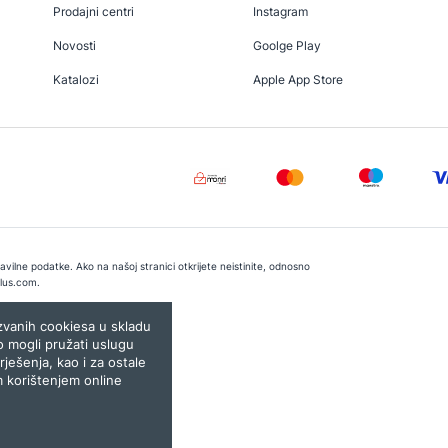
Prodajni centri
Instagram
Novosti
Goolge Play
Katalozi
Apple App Store
vilne podatke. Ako na našoj stranici otkrijete neistinite, odnosno
lus.com
.
e:
Lampa.ba
ozvanih cookiesa u skladu
o mogli pružati uslugu
rješenja, kao i za ostale
m korištenjem online