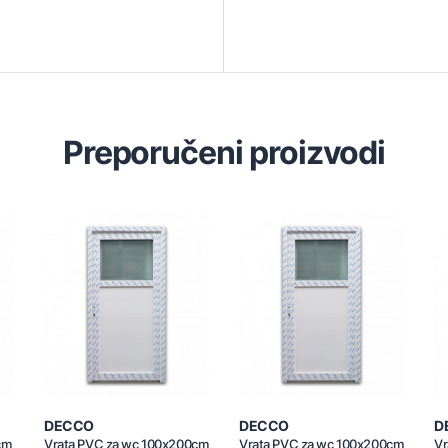
Preporučeni proizvodi
DECCO
DECCO
D
cm
Vrata PVC za wc 100x200cm
Vrata PVC za wc 100x200cm
Vr