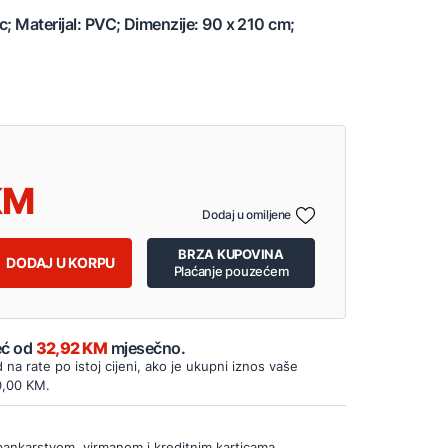
c; Materijal: PVC; Dimenzije: 90 x 210 cm;
Dodaj u omiljene
BRZA KUPOVINA
DODAJ U KORPU
Plaćanje pouzećem
Već od
32,92 KM
mjesečno.
d na rate po istoj cijeni, ako je ukupni iznos vaše
0,00 KM.
bankarstvom, virmanom i kreditnim karticama.