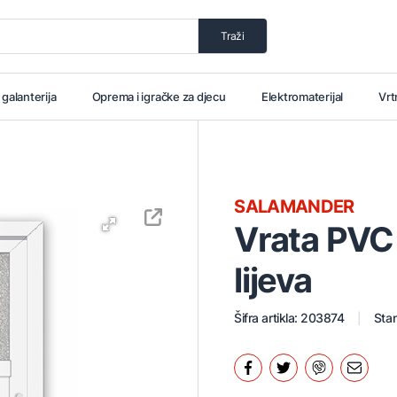
Traži
i galanterija
Oprema i igračke za djecu
Elektromaterijal
Vrt
SALAMANDER
Vrata PVC
lijeva
Šifra artikla: 203874
Stan