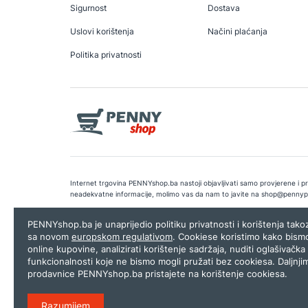
Sigurnost
Dostava
Uslovi korištenja
Načini plaćanja
Politika privatnosti
Internet trgovina PENNYshop.ba nastoji objavljivati samo provjerene i pra
neadekvatne informacije, molimo vas da nam to javite na
shop@pennyp
Copyright © 2026.
Penny plus d.o.o. Sarajevo
.
Dizajn i programiranj
PENNYshop.ba je unaprijedio politiku privatnosti i korištenja tak
sa novom
europskom regulativom
. Cookiese koristimo kako bism
online kupovine, analizirati korištenje sadržaja, nuditi oglašivačka 
funkcionalnosti koje ne bismo mogli pružati bez cookiesa. Daljnji
prodavnice PENNYshop.ba pristajete na korištenje cookiesa.
Razumijem