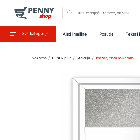
Sve kategorije
aštitu
Ugostiteljstvo
Alati i mašine
Posuđe
Tekstil 
Naslovna
PENNY plus
Stolarija
Prozori, vrata balkonska