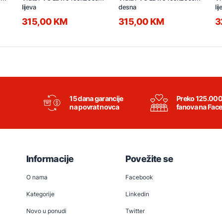
lijeva
desna
li
315,00 KM
315,00 KM
3
15 dana garancije
Preko 125.00
na povrat novca
fanova na Fac
Informacije
Povežite se
O nama
Facebook
Kategorije
Linkedin
Novo u ponudi
Twitter