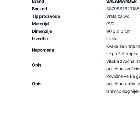
Brand
SALAMANDER
Bar kod
3879887623185
Tip proizvoda
Vrata za wc
Materijal
PVC
Dimenzije
90 x 210 cm
Izvedba
Lijeva
Kvake za vrata ne
Napomena
se po želji kupca.
Visoka zvučna izo
Opis
posebno zvučnim 
Površine velike g
Opis
posebno lahkim za
iznimno dug vijek 