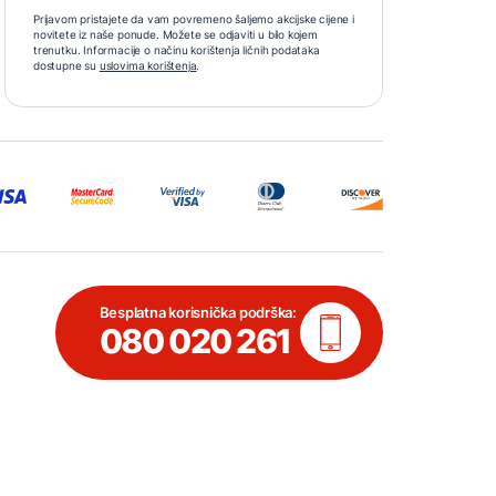
Prijavom pristajete da vam povremeno šaljemo akcijske cijene i
novitete iz naše ponude. Možete se odjaviti u bilo kojem
trenutku. Informacije o načinu korištenja ličnih podataka
dostupne su
uslovima korištenja
.
Besplatna korisnička podrška:
080 020 261