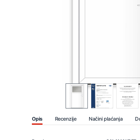
Opis
Recenzije
Načini plaćanja
D