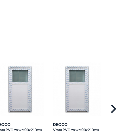
Next
ECCO
DECCO
DECCO
ata PVC za wc 90x210cm
Vrata PVC za wc 90x210cm
Vrata PVC 