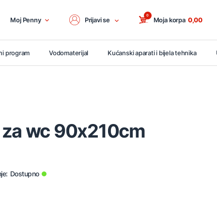
0
Moj Penny
Prijavi se
Moja korpa
0,00
ni program
Vodomaterijal
Kućanski aparati i bijela tehnika
 za wc 90x210cm
je:
Dostupno