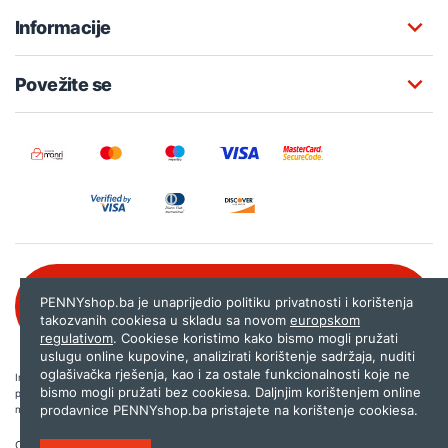
Informacije
Povežite se
Besplatna korisnička podrška:
PENNYshop.ba je unaprijedio politiku privatnosti i korištenja
080 020 261
takozvanih cookiesa u skladu sa novom
europskom
regulativom
. Cookiese koristimo kako bismo mogli pružati
uslugu online kupovine, analizirati korištenje sadržaja, nuditi
oglašivačka rješenja, kao i za ostale funkcionalnosti koje ne
Internet trgovina PENNYshop.ba nastoji objavljivati samo provjerene i pravilne
bismo mogli pružati bez cookiesa. Daljnjim korištenjem online
podatke. Ako na našoj stranici otkrijete neistinite, odnosno neadekvatne informacije,
prodavnice PENNYshop.ba pristajete na korištenje cookiesa.
molimo vas da nam to javite na
shop@pennyplus.com
.
Copyright © 2026.
Penny plus d.o.o. Sarajevo
.