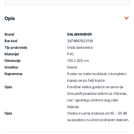
Opis
Brand
SALAMANDER
Bar kod
3879887623156
Tip proizvoda
Vrata balkonska
Materijal
PVC
Dimenzije
100 x 200 cm
Izvedba
Desna
Napomena
Kvake za vrata ne dolaze u kompletu i
kupuju se po želji kupca.
Opis
Površine velike gustoće ne samo da
čine profil posebno lahkim za čišćenje,
već i garantuju iznimno dug vijek
trajanja.
Opis
Visoka zvučna izolacija od 30 - 34 dB
sa posebno zvučnim izoliranim staklom.