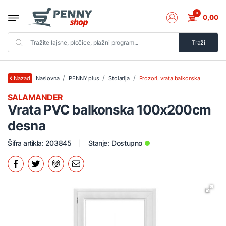
0
0,00
Traži
Naslovna
PENNY plus
Stolarija
Prozori, vrata balkonska
Nazad
SALAMANDER
Vrata PVC balkonska 100x200cm
desna
Šifra artikla: 203845
Stanje:
Dostupno