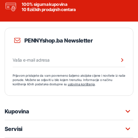
100% sigurna kupovina
10 fizičkih prodajnih centara
PENNYshop.ba Newsletter
Prijavom pristajete da vam povremeno šaljemo akcijske cijene i novitete iz naše
ponude. Možete se odjaviti u bilo kojem trenutku. Informacije o načinu
korištenja ličnih podataka dostupne su
uslovima korištenja
.
Kupovina
Servisi