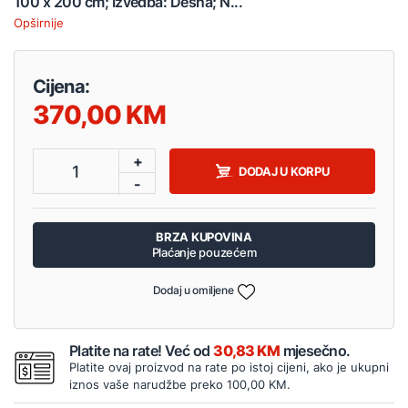
100 x 200 cm; Izvedba: Desna; N...
Opširnije
Cijena:
370,00
+
1
DODAJ U KORPU
-
BRZA KUPOVINA
Plaćanje pouzećem
Dodaj u omiljene
Platite na rate! Već od
30,83 KM
mjesečno.
Platite ovaj proizvod na rate po istoj cijeni, ako je ukupni
iznos vaše narudžbe preko 100,00 KM.