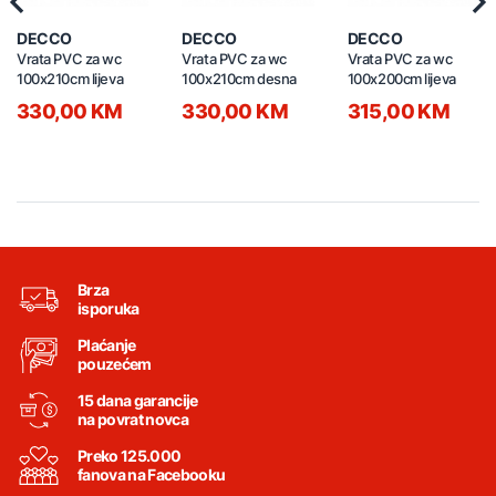
Previous
Nex
DECCO
DECCO
DECCO
Vrata PVC za wc
Vrata PVC za wc
Vrata PVC za wc
100x210cm lijeva
100x210cm desna
100x200cm lijeva
330,00 KM
330,00 KM
315,00 KM
Brza
isporuka
Plaćanje
pouzećem
15 dana garancije
na povrat novca
Preko 125.000
fanova na Facebooku