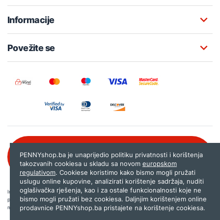
Informacije
Povežite se
Besplatna korisnička podrška:
PENNYshop.ba je unaprijedio politiku privatnosti i korištenja
080 020 261
takozvanih cookiesa u skladu sa novom
europskom
regulativom
. Cookiese koristimo kako bismo mogli pružati
uslugu online kupovine, analizirati korištenje sadržaja, nuditi
oglašivačka rješenja, kao i za ostale funkcionalnosti koje ne
Internet trgovina PENNYshop.ba nastoji objavljivati samo provjerene i pravilne
bismo mogli pružati bez cookiesa. Daljnjim korištenjem online
podatke. Ako na našoj stranici otkrijete neistinite, odnosno neadekvatne informacije,
prodavnice PENNYshop.ba pristajete na korištenje cookiesa.
molimo vas da nam to javite na
shop@pennyplus.com
.