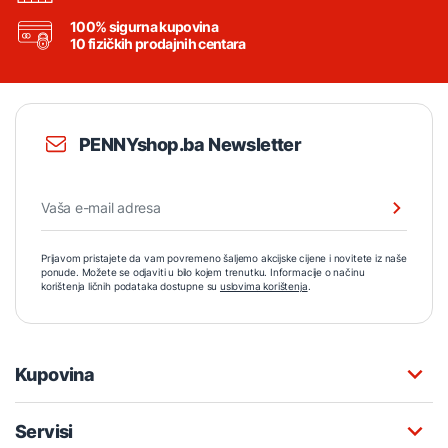
100% sigurna kupovina
10 fizičkih prodajnih centara
PENNYshop.ba Newsletter
Prijavom pristajete da vam povremeno šaljemo akcijske cijene i novitete iz naše
ponude. Možete se odjaviti u bilo kojem trenutku. Informacije o načinu
korištenja ličnih podataka dostupne su
uslovima korištenja
.
Kupovina
Servisi