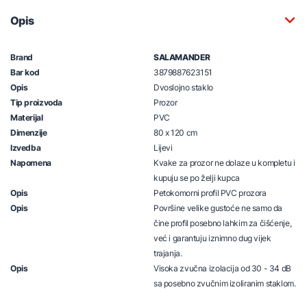
Opis
Brand
SALAMANDER
Bar kod
3879887623151
Opis
Dvoslojno staklo
Tip proizvoda
Prozor
Materijal
PVC
Dimenzije
80 x 120 cm
Izvedba
Lijevi
Napomena
Kvake za prozor ne dolaze u kompletu i
kupuju se po želji kupca
Opis
Petokomorni profil PVC prozora
Opis
Površine velike gustoće ne samo da
čine profil posebno lahkim za čišćenje,
već i garantuju iznimno dug vijek
trajanja.
Opis
Visoka zvučna izolacija od 30 - 34 dB
sa posebno zvučnim izoliranim staklom.