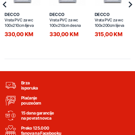
Previous
Nex
DECCO
DECCO
DECCO
Vrata PVC za wc
Vrata PVC za wc
Vrata PVC za wc
100x210cm lijeva
100x210cm desna
100x200cm lijeva
330,00 KM
330,00 KM
315,00 KM
Brza
isporuka
Plaćanje
pouzećem
15 dana garancije
na povrat novca
Preko 125.000
fanova na Facebooku