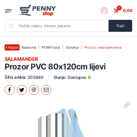
0
0,00
Traži
Naslovna
PENNY plus
Stolarija
Prozori, vrata balkonska
Nazad
SALAMANDER
Prozor PVC 80x120cm lijevi
Šifra artikla: 203840
Stanje:
Dostupno