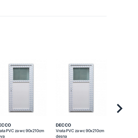
Next
ECCO
DECCO
DECCO
ata PVC za wc 90x210cm
Vrata PVC za wc 90x210cm
Vrata PVC 
jeva
desna
lijeva