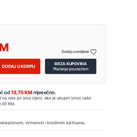
Dodaj u omiljene
BRZA KUPOVINA
DODAJ U KORPU
Plaćanje pouzećem
Već od
13,75 KM
mjesečno.
d na rate po istoj cijeni, ako je ukupni iznos vaše
0,00 KM.
bankarstvom, virmanom i kreditnim karticama.