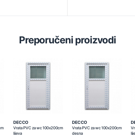
Preporučeni proizvodi
DECCO
DECCO
D
cm
Vrata PVC za wc 100x200cm
Vrata PVC za wc 100x200cm
Vr
lijeva
desna
li