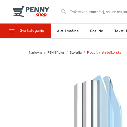
Sve kategorije
aštitu
Ugostiteljstvo
Alati i mašine
Posuđe
Tekstil 
Naslovna
PENNY plus
Stolarija
Prozori, vrata balkonska