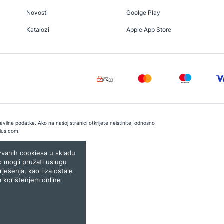
Novosti
Goolge Play
Katalozi
Apple App Store
vilne podatke. Ako na našoj stranici otkrijete neistinite, odnosno
lus.com
.
e:
Lampa.ba
ozvanih cookiesa u skladu
o mogli pružati uslugu
rješenja, kao i za ostale
m korištenjem online