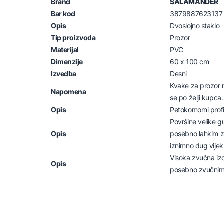
Brand
SALAMANDER
Bar kod
3879887623137
Opis
Dvoslojno staklo
Tip proizvoda
Prozor
Materijal
PVC
Dimenzije
60 x 100 cm
Izvedba
Desni
Kvake za prozor 
Napomena
se po želji kupca.
Opis
Petokomorni prof
Površine velike g
Opis
posebno lahkim za
iznimno dug vijek 
Visoka zvučna izo
Opis
posebno zvučnim 