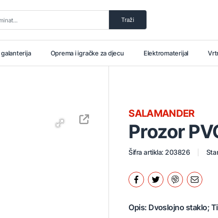
Traži
i galanterija
Oprema i igračke za djecu
Elektromaterijal
Vrt
SALAMANDER
Prozor PV
Šifra artikla: 203826
Stan
Opis: Dvoslojno staklo; Ti