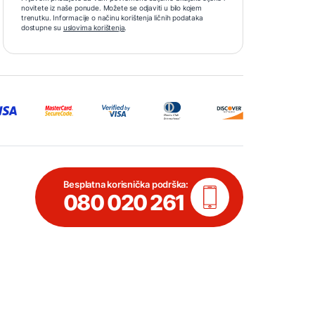
novitete iz naše ponude. Možete se odjaviti u bilo kojem
trenutku. Informacije o načinu korištenja ličnih podataka
dostupne su
uslovima korištenja
.
Besplatna korisnička podrška:
080 020 261