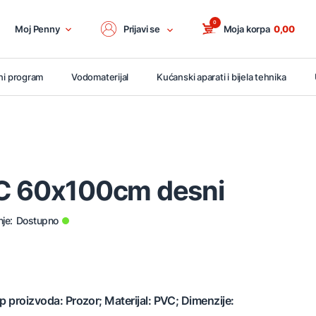
0
Moj Penny
Prijavi se
Moja korpa
0,00
ni program
Vodomaterijal
Kućanski aparati i bijela tehnika
C 60x100cm desni
je:
Dostupno
p proizvoda: Prozor; Materijal: PVC; Dimenzije: