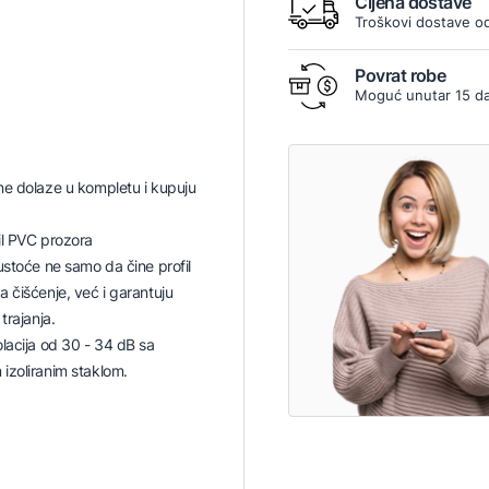
Cijena dostave
Troškovi dostave od
Povrat robe
Moguć unutar 15 d
ne dolaze u kompletu i kupuju
il PVC prozora
ustoće ne samo da čine profil
 čišćenje, već i garantuju
trajanja.
lacija od 30 - 34 dB sa
izoliranim staklom.