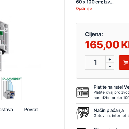
60 x 100 cm; Izv...
Opširnije
Cijena:
165,00
+
1
-
Platite na rate! 
Platite ovaj proizvo
narudžbe preko 10
ostava
Povrat
Način plaćanja
Gotovina, internet 