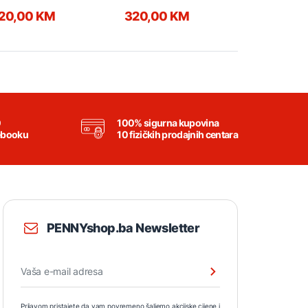
20,00 KM
320,00 KM
300,00
0
100% sigurna kupovina
ebooku
10 fizičkih prodajnih centara
PENNYshop.ba Newsletter
Prijavom pristajete da vam povremeno šaljemo akcijske cijene i