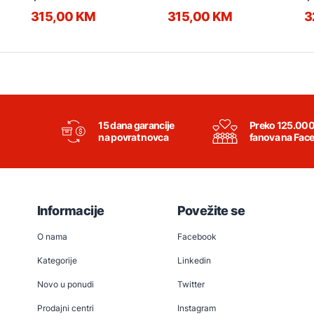
315,00 KM
315,00 KM
3
15 dana garancije
Preko 125.00
na povrat novca
fanova na Fac
Informacije
Povežite se
O nama
Facebook
Kategorije
Linkedin
Novo u ponudi
Twitter
Prodajni centri
Instagram