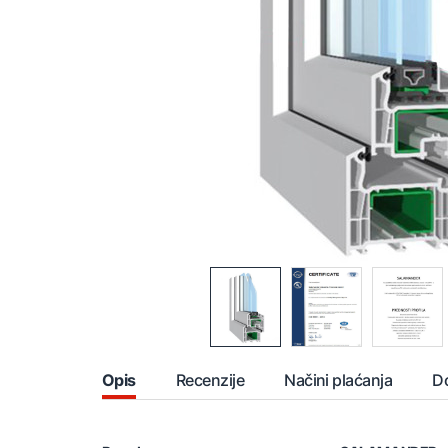
Opis
Recenzije
Načini plaćanja
D