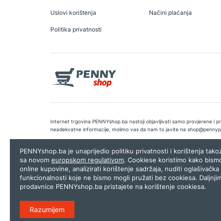
Uslovi korištenja
Načini plaćanja
Politika privatnosti
Internet trgovina PENNYshop.ba nastoji objavljivati samo provjerene i pra
neadekvatne informacije, molimo vas da nam to javite na
shop@pennyp
Copyright © 2026.
Penny plus d.o.o. Sarajevo
.
Dizajn i programiranj
PENNYshop.ba je unaprijedio politiku privatnosti i korištenja tak
sa novom
europskom regulativom
. Cookiese koristimo kako bism
online kupovine, analizirati korištenje sadržaja, nuditi oglašivačka 
funkcionalnosti koje ne bismo mogli pružati bez cookiesa. Daljnji
prodavnice PENNYshop.ba pristajete na korištenje cookiesa.
Razumijem