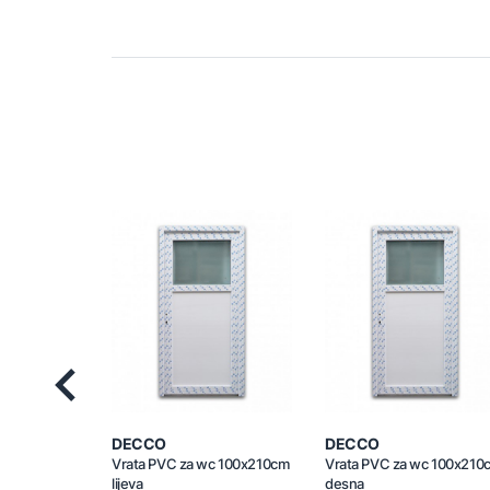
Previous
DECCO
DECCO
Vrata PVC za wc 100x210cm
Vrata PVC za wc 100x210
lijeva
desna