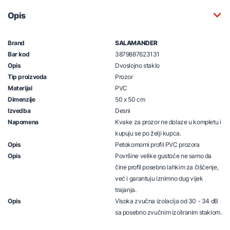
Opis
Brand
SALAMANDER
Bar kod
3879887623131
Opis
Dvoslojno staklo
Tip proizvoda
Prozor
Materijal
PVC
Dimenzije
50 x 50 cm
Izvedba
Desni
Napomena
Kvake za prozor ne dolaze u kompletu i
kupuju se po želji kupca.
Opis
Petokomorni profil PVC prozora
Opis
Površine velike gustoće ne samo da
čine profil posebno lahkim za čišćenje,
već i garantuju iznimno dug vijek
trajanja.
Opis
Visoka zvučna izolacija od 30 - 34 dB
sa posebno zvučnim izoliranim staklom.