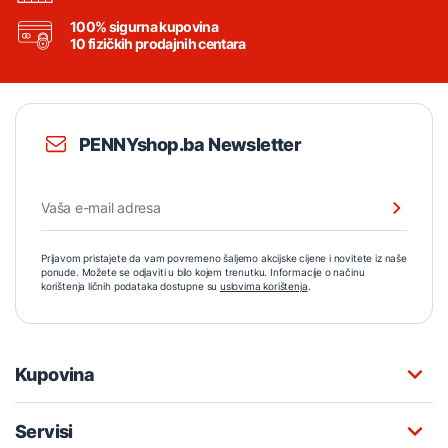
100% sigurna kupovina
10 fizičkih prodajnih centara
PENNYshop.ba Newsletter
Prijavom pristajete da vam povremeno šaljemo akcijske cijene i novitete iz naše
ponude. Možete se odjaviti u bilo kojem trenutku. Informacije o načinu
korištenja ličnih podataka dostupne su
uslovima korištenja
.
Kupovina
Servisi