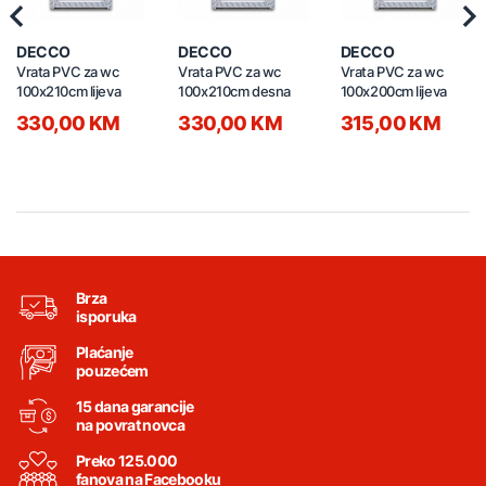
Previous
Nex
DECCO
DECCO
DECCO
Vrata PVC za wc
Vrata PVC za wc
Vrata PVC za wc
100x210cm lijeva
100x210cm desna
100x200cm lijeva
330,00 KM
330,00 KM
315,00 KM
Brza
isporuka
Plaćanje
pouzećem
15 dana garancije
na povrat novca
Preko 125.000
fanova na Facebooku