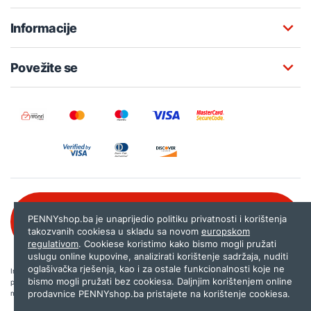
Informacije
Povežite se
Besplatna korisnička podrška:
PENNYshop.ba je unaprijedio politiku privatnosti i korištenja
080 020 261
takozvanih cookiesa u skladu sa novom
europskom
regulativom
. Cookiese koristimo kako bismo mogli pružati
uslugu online kupovine, analizirati korištenje sadržaja, nuditi
oglašivačka rješenja, kao i za ostale funkcionalnosti koje ne
Internet trgovina PENNYshop.ba nastoji objavljivati samo provjerene i pravilne
bismo mogli pružati bez cookiesa. Daljnjim korištenjem online
podatke. Ako na našoj stranici otkrijete neistinite, odnosno neadekvatne informacije,
prodavnice PENNYshop.ba pristajete na korištenje cookiesa.
molimo vas da nam to javite na
shop@pennyplus.com
.