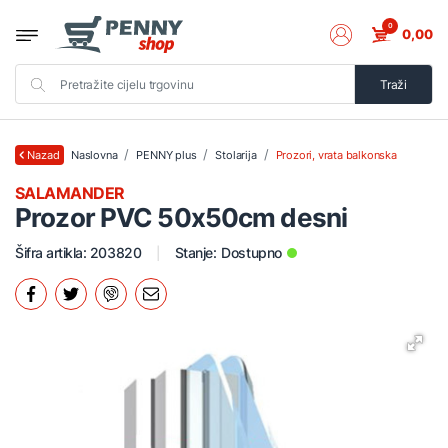
0
0,00
Traži
Naslovna
PENNY plus
Stolarija
Prozori, vrata balkonska
Nazad
SALAMANDER
Prozor PVC 50x50cm desni
Šifra artikla: 203820
Stanje:
Dostupno