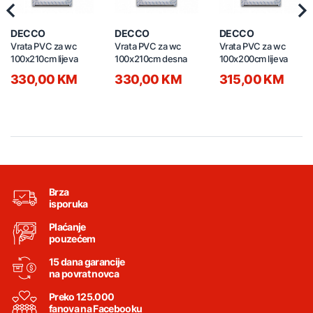
Previous
Nex
DECCO
DECCO
DECCO
Vrata PVC za wc
Vrata PVC za wc
Vrata PVC za wc
100x210cm lijeva
100x210cm desna
100x200cm lijeva
330,00 KM
330,00 KM
315,00 KM
Brza
isporuka
Plaćanje
pouzećem
15 dana garancije
na povrat novca
Preko 125.000
fanova na Facebooku