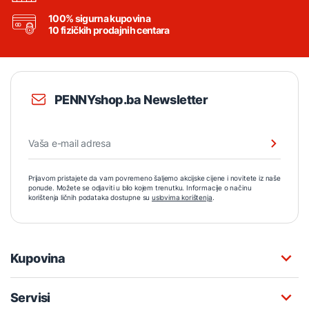
100% sigurna kupovina
10 fizičkih prodajnih centara
PENNYshop.ba Newsletter
Prijavom pristajete da vam povremeno šaljemo akcijske cijene i novitete iz naše
ponude. Možete se odjaviti u bilo kojem trenutku. Informacije o načinu
korištenja ličnih podataka dostupne su
uslovima korištenja
.
Kupovina
Servisi