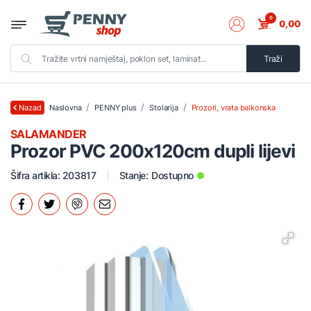
0
0,00
Traži
Naslovna
PENNY plus
Stolarija
Prozori, vrata balkonska
Nazad
SALAMANDER
Prozor PVC 200x120cm dupli lijevi
Šifra artikla: 203817
Stanje:
Dostupno