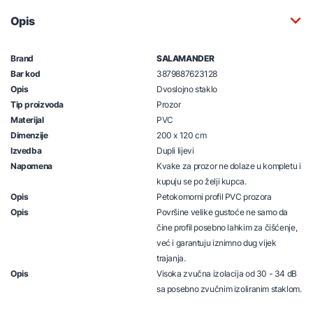
Opis
Brand
SALAMANDER
Bar kod
3879887623128
Opis
Dvoslojno staklo
Tip proizvoda
Prozor
Materijal
PVC
Dimenzije
200 x 120 cm
Izvedba
Dupli lijevi
Napomena
Kvake za prozor ne dolaze u kompletu i
kupuju se po želji kupca.
Opis
Petokomorni profil PVC prozora
Opis
Površine velike gustoće ne samo da
čine profil posebno lahkim za čišćenje,
već i garantuju iznimno dug vijek
trajanja.
Opis
Visoka zvučna izolacija od 30 - 34 dB
sa posebno zvučnim izoliranim staklom.