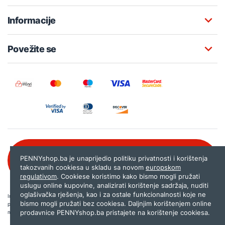
Informacije
Povežite se
Besplatna korisnička podrška:
PENNYshop.ba je unaprijedio politiku privatnosti i korištenja
080 020 261
takozvanih cookiesa u skladu sa novom
europskom
regulativom
. Cookiese koristimo kako bismo mogli pružati
uslugu online kupovine, analizirati korištenje sadržaja, nuditi
oglašivačka rješenja, kao i za ostale funkcionalnosti koje ne
Internet trgovina PENNYshop.ba nastoji objavljivati samo provjerene i pravilne
bismo mogli pružati bez cookiesa. Daljnjim korištenjem online
podatke. Ako na našoj stranici otkrijete neistinite, odnosno neadekvatne informacije,
prodavnice PENNYshop.ba pristajete na korištenje cookiesa.
molimo vas da nam to javite na
shop@pennyplus.com
.