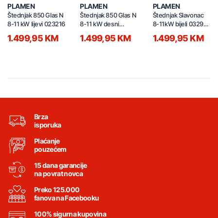
PLAMEN
PLAMEN
PLAMEN
Štednjak 850 Glas N
Štednjak 850 Glas N
Štednjak Slavonac
8-11 kW lijevi 023216
8-11 kW desni
8-11kW bijeli 032991
023214
Lijevi
1.499,95 KM
1.499,95 KM
1.499,95 KM
Brza
isporuka
Plaćanje
pouzećem
15 dana garancije
na povrat novca
Preko 125.000
fanova na Facebooku
100% sigurna kupovina