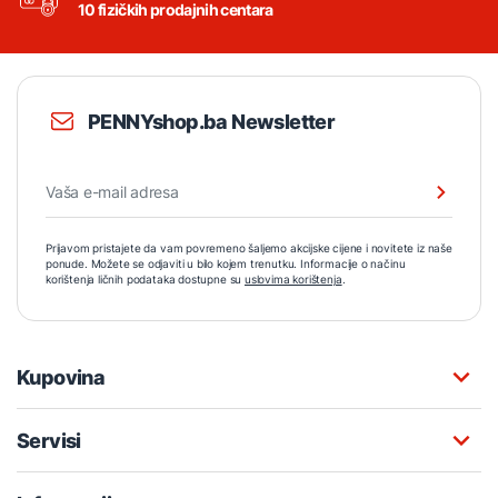
10 fizičkih prodajnih centara
PENNYshop.ba Newsletter
Prijavom pristajete da vam povremeno šaljemo akcijske cijene i novitete iz naše
ponude. Možete se odjaviti u bilo kojem trenutku. Informacije o načinu
korištenja ličnih podataka dostupne su
uslovima korištenja
.
Kupovina
Servisi