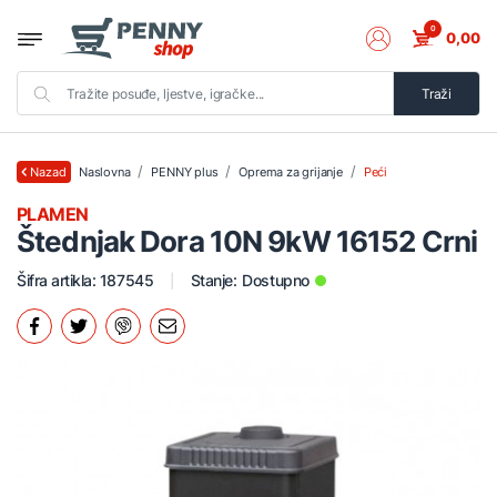
0
0,00
Traži
Naslovna
PENNY plus
Oprema za grijanje
Peći
Nazad
PLAMEN
Štednjak Dora 10N 9kW 16152 Crni
Šifra artikla: 187545
Stanje:
Dostupno