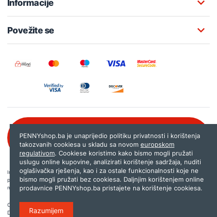
Informacije
Povežite se
Besplatna korisnička podrška:
PENNYshop.ba je unaprijedio politiku privatnosti i korištenja
080 020 261
takozvanih cookiesa u skladu sa novom
europskom
regulativom
. Cookiese koristimo kako bismo mogli pružati
uslugu online kupovine, analizirati korištenje sadržaja, nuditi
oglašivačka rješenja, kao i za ostale funkcionalnosti koje ne
Internet trgovina PENNYshop.ba nastoji objavljivati samo provjerene i pravilne
bismo mogli pružati bez cookiesa. Daljnjim korištenjem online
podatke. Ako na našoj stranici otkrijete neistinite, odnosno neadekvatne informacije,
prodavnice PENNYshop.ba pristajete na korištenje cookiesa.
molimo vas da nam to javite na
shop@pennyplus.com
.
Copyright © 2026.
Penny plus d.o.o. Sarajevo
.
Razumijem
Dizajn i programiranje:
Lampa.ba