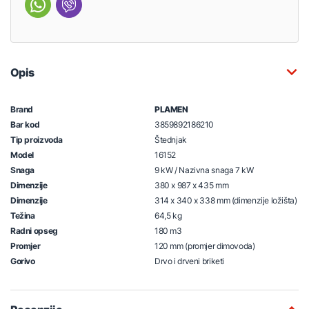
Opis
Brand
PLAMEN
Bar kod
3859892186210
Tip proizvoda
Štednjak
Model
16152
Snaga
9 kW / Nazivna snaga 7 kW
Dimenzije
380 x 987 x 435 mm
Dimenzije
314 x 340 x 338 mm (dimenzije ložišta)
Težina
64,5 kg
Radni opseg
180 m3
Promjer
120 mm (promjer dimovoda)
Gorivo
Drvo i drveni briketi