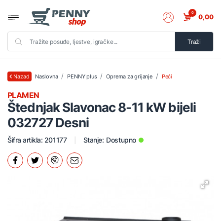
0
0,00
Traži
Naslovna
PENNY plus
Oprema za grijanje
Peći
Nazad
PLAMEN
Štednjak Slavonac 8-11 kW bijeli
032727 Desni
Šifra artikla: 201177
Stanje:
Dostupno