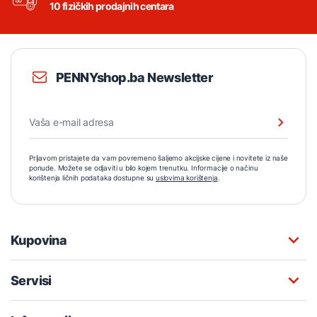
10 fizičkih prodajnih centara
PENNYshop.ba Newsletter
Prijavom pristajete da vam povremeno šaljemo akcijske cijene i novitete iz naše
ponude. Možete se odjaviti u bilo kojem trenutku. Informacije o načinu
korištenja ličnih podataka dostupne su
uslovima korištenja
.
Kupovina
Servisi