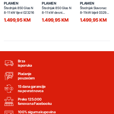
PLAMEN
PLAMEN
PLAMEN
Štednjak 850 Glas N
Štednjak 850 Glas N
Štednjak Slavonac
8-11 kW lijevi 023216
8-11 kW desni
8-11kW bijeli 032991
023214
Lijevi
1.499,95 KM
1.499,95 KM
1.499,95 KM
Brza
isporuka
Plaćanje
pouzećem
15 dana garancije
na povrat novca
Preko 125.000
fanova na Facebooku
100% sigurna kupovina