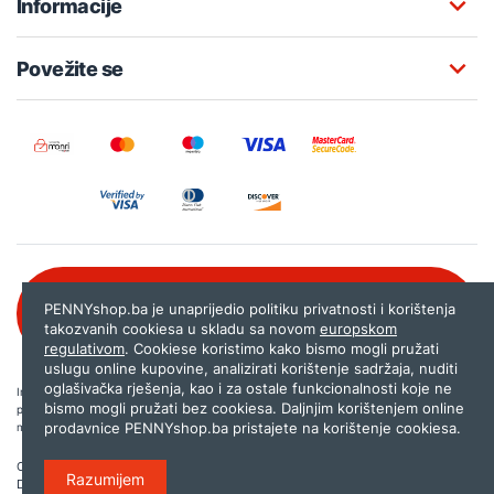
Informacije
Povežite se
Besplatna korisnička podrška:
PENNYshop.ba je unaprijedio politiku privatnosti i korištenja
080 020 261
takozvanih cookiesa u skladu sa novom
europskom
regulativom
. Cookiese koristimo kako bismo mogli pružati
uslugu online kupovine, analizirati korištenje sadržaja, nuditi
oglašivačka rješenja, kao i za ostale funkcionalnosti koje ne
Internet trgovina PENNYshop.ba nastoji objavljivati samo provjerene i pravilne
bismo mogli pružati bez cookiesa. Daljnjim korištenjem online
podatke. Ako na našoj stranici otkrijete neistinite, odnosno neadekvatne informacije,
prodavnice PENNYshop.ba pristajete na korištenje cookiesa.
molimo vas da nam to javite na
shop@pennyplus.com
.
Copyright © 2026.
Penny plus d.o.o. Sarajevo
.
Razumijem
Dizajn i programiranje:
Lampa.ba