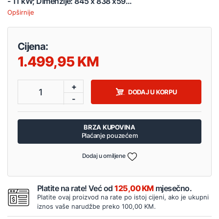
- 11 kW; Dimenzije: 845 x 838 x59...
Opširnije
Cijena:
1.499,95
+
1
DODAJ U KORPU
-
BRZA KUPOVINA
Plaćanje pouzećem
Dodaj u omiljene
Platite na rate! Već od
125,00 KM
mjesečno.
Platite ovaj proizvod na rate po istoj cijeni, ako je ukupni
iznos vaše narudžbe preko 100,00 KM.