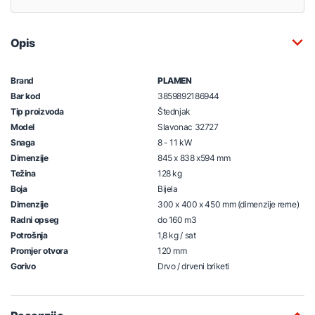
Opis
Brand
PLAMEN
Bar kod
3859892186944
Tip proizvoda
Štednjak
Model
Slavonac 32727
Snaga
8 - 11 kW
Dimenzije
845 x 838 x594 mm
Težina
128 kg
Boja
Bijela
Dimenzije
300 x 400 x 450 mm (dimenzije rerne)
Radni opseg
do 160 m3
Potrošnja
1,8 kg / sat
Promjer otvora
120 mm
Gorivo
Drvo / drveni briketi