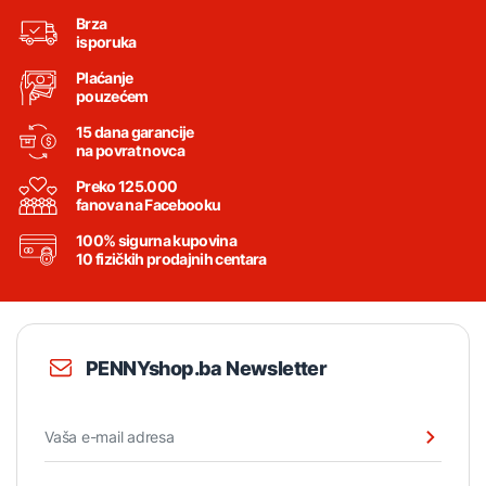
Brza
isporuka
Plaćanje
pouzećem
15 dana garancije
na povrat novca
Preko 125.000
fanova na Facebooku
100% sigurna kupovina
10 fizičkih prodajnih centara
PENNYshop.ba Newsletter