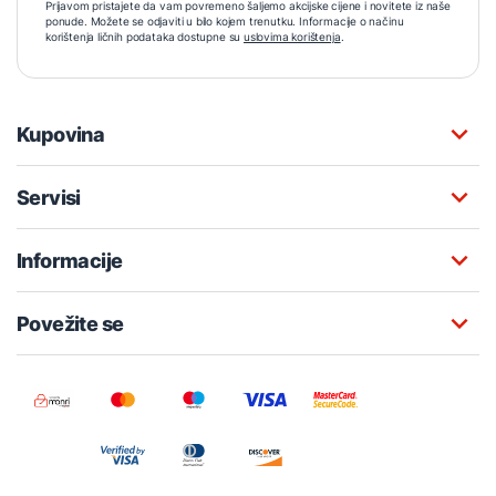
Prijavom pristajete da vam povremeno šaljemo akcijske cijene i novitete iz naše
ponude. Možete se odjaviti u bilo kojem trenutku. Informacije o načinu
korištenja ličnih podataka dostupne su
uslovima korištenja
.
Kupovina
Servisi
Informacije
Povežite se