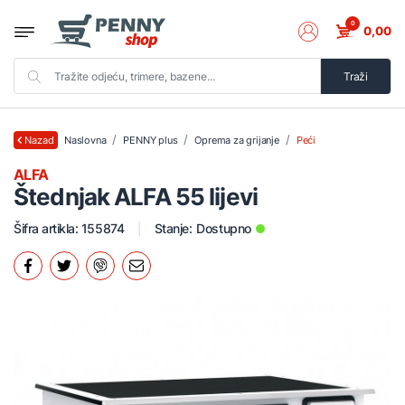
0
0,00
Traži
Naslovna
PENNY plus
Oprema za grijanje
Peći
Nazad
ALFA
Štednjak ALFA 55 lijevi
Šifra artikla: 155874
Stanje:
Dostupno