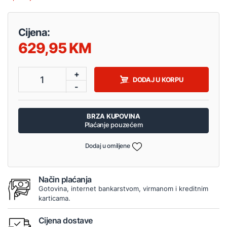
Cijena:
629,95
+
1
DODAJ U KORPU
-
BRZA KUPOVINA
Plaćanje pouzećem
Dodaj u omiljene
Način plaćanja
Gotovina, internet bankarstvom, virmanom i kreditnim
karticama.
Cijena dostave