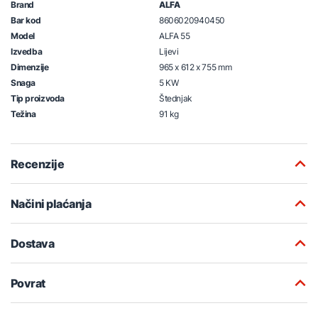
Brand
ALFA
Bar kod
8606020940450
Model
ALFA 55
Izvedba
Lijevi
Dimenzije
965 x 612 x 755 mm
Snaga
5 KW
Tip proizvoda
Štednjak
Težina
91 kg
Recenzije
Načini plaćanja
Dostava
Povrat