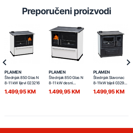
Preporučeni proizvodi
Previous
Nex
PLAMEN
PLAMEN
PLAMEN
Štednjak 850 Glas N
Štednjak 850 Glas N
Štednjak Slavonac
8-11 kW lijevi 023216
8-11 kW desni
8-11kW bijeli 032991
023214
Lijevi
1.499,95 KM
1.499,95 KM
1.499,95 KM