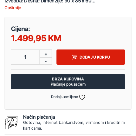
Izvedba: Desna; Dimenzije: 90 x 85 x 60...
Opširnije
Cijena:
1.499,95
+
1
DODAJ U KORPU
-
BRZA KUPOVINA
Plaćanje pouzećem
Dodaj u omiljene
Način plaćanja
Gotovina, internet bankarstvom, virmanom i kreditnim
karticama.