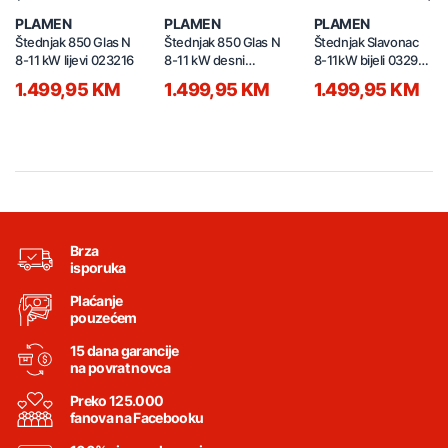
Previous
Nex
PLAMEN
PLAMEN
PLAMEN
Štednjak 850 Glas N
Štednjak 850 Glas N
Štednjak Slavonac
8-11 kW lijevi 023216
8-11 kW desni
8-11kW bijeli 032991
023214
Lijevi
1.499,95 KM
1.499,95 KM
1.499,95 KM
Brza
isporuka
Plaćanje
pouzećem
15 dana garancije
na povrat novca
Preko 125.000
fanova na Facebooku