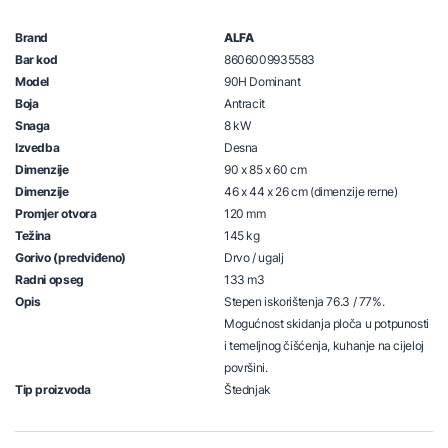
Brand
ALFA
Bar kod
8606009935583
Model
90H Dominant
Boja
Antracit
Snaga
8 kW
Izvedba
Desna
Dimenzije
90 x 85 x 60 cm
Dimenzije
46 x 44 x 26 cm (dimenzije rerne)
Promjer otvora
120 mm
Težina
145 kg
Gorivo (predviđeno)
Drvo / ugalj
Radni opseg
133 m3
Opis
Stepen iskorištenja 76.3 / 77%.
Mogućnost skidanja ploča u potpunosti
i temeljnog čišćenja, kuhanje na cijeloj
površini.
Tip proizvoda
Štednjak