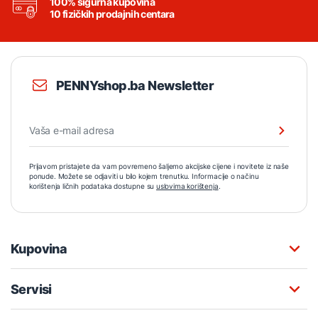
100% sigurna kupovina
10 fizičkih prodajnih centara
PENNYshop.ba Newsletter
Prijavom pristajete da vam povremeno šaljemo akcijske cijene i novitete iz naše
ponude. Možete se odjaviti u bilo kojem trenutku. Informacije o načinu
korištenja ličnih podataka dostupne su
uslovima korištenja
.
Kupovina
Servisi