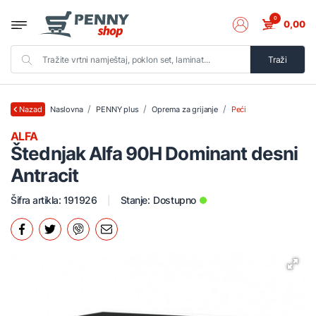
0
0,00
Traži
Naslovna
PENNY plus
Oprema za grijanje
Peći
Nazad
ALFA
Štednjak Alfa 90H Dominant desni
Antracit
Šifra artikla: 191926
Stanje:
Dostupno