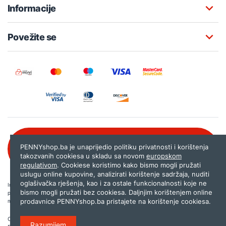
Informacije
Povežite se
Besplatna korisnička podrška:
PENNYshop.ba je unaprijedio politiku privatnosti i korištenja
080 020 261
takozvanih cookiesa u skladu sa novom
europskom
regulativom
. Cookiese koristimo kako bismo mogli pružati
uslugu online kupovine, analizirati korištenje sadržaja, nuditi
oglašivačka rješenja, kao i za ostale funkcionalnosti koje ne
Internet trgovina PENNYshop.ba nastoji objavljivati samo provjerene i pravilne
bismo mogli pružati bez cookiesa. Daljnjim korištenjem online
podatke. Ako na našoj stranici otkrijete neistinite, odnosno neadekvatne informacije,
prodavnice PENNYshop.ba pristajete na korištenje cookiesa.
molimo vas da nam to javite na
shop@pennyplus.com
.
Copyright © 2026.
Penny plus d.o.o. Sarajevo
.
Razumijem