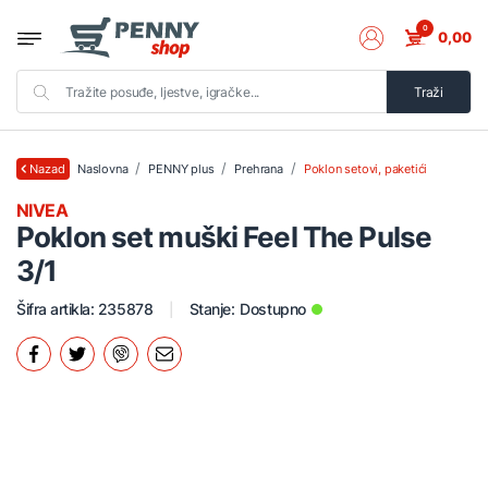
0
0,00
Traži
Naslovna
PENNY plus
Prehrana
Poklon setovi, paketići
Nazad
NIVEA
Poklon set muški Feel The Pulse
3/1
Šifra artikla: 235878
Stanje:
Dostupno