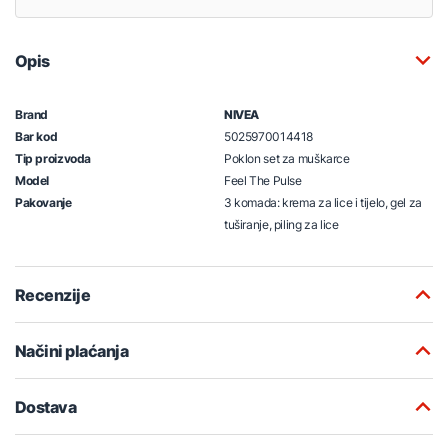
Opis
Brand
NIVEA
Bar kod
5025970014418
Tip proizvoda
Poklon set za muškarce
Model
Feel The Pulse
Pakovanje
3 komada: krema za lice i tijelo, gel za
tuširanje, piling za lice
Recenzije
Načini plaćanja
Dostava