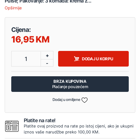
Pulse; Pakovanje: 3 komada: krema z...
Opširnije
Cijena:
16,95
+
1
DODAJ U KORPU
-
BRZA KUPOVINA
Plaćanje pouzećem
Dodaj u omiljene
Platite na rate!
Platite ovaj proizvod na rate po istoj cijeni, ako je ukupni
iznos vaše narudžbe preko 100,00 KM.