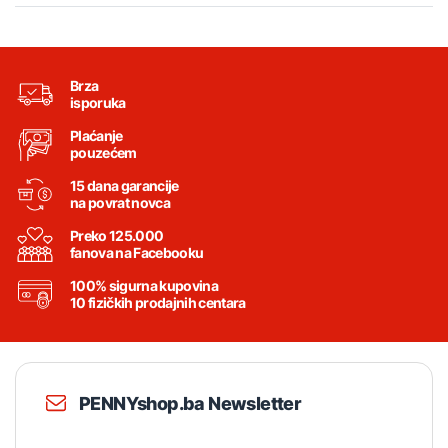
Brza
isporuka
Plaćanje
pouzećem
15 dana garancije
na povrat novca
Preko 125.000
fanova na Facebooku
100% sigurna kupovina
10 fizičkih prodajnih centara
PENNYshop.ba Newsletter