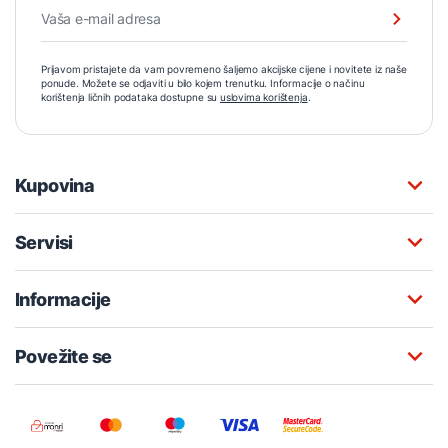
Prijavom pristajete da vam povremeno šaljemo akcijske cijene i novitete iz naše
ponude. Možete se odjaviti u bilo kojem trenutku. Informacije o načinu
korištenja ličnih podataka dostupne su
uslovima korištenja
.
Kupovina
Servisi
Informacije
Povežite se