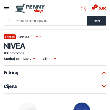
0
0,00
Traži
Naslovna
NIVEA
Nazad
NIVEA
106 proizvoda
Sortiraj po:
Naziv
Cijena
Filtriraj
Cijena