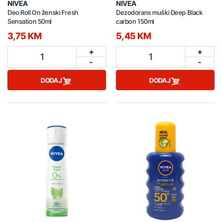
NIVEA
NIVEA
Deo Roll On ženski Fresh
Dezodorans muški Deep Black
Sensation 50ml
carbon 150ml
3,75 KM
5,45 KM
+
+
1
1
-
-
DODAJ
DODAJ