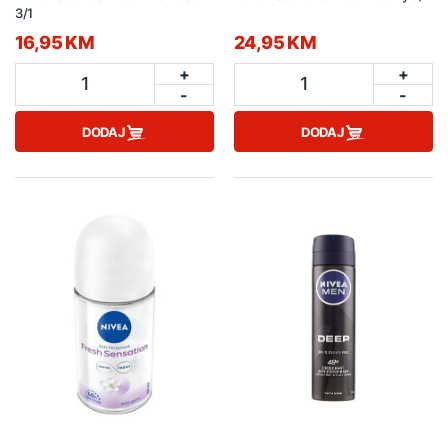
3/1
16,95 KM
24,95 KM
+
+
1
1
-
-
DODAJ
DODAJ