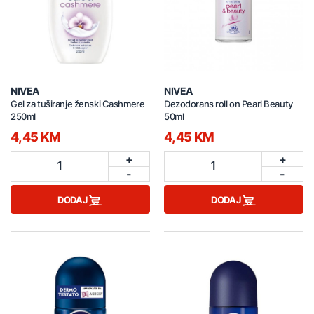
NIVEA
NIVEA
Gel za tuširanje ženski Cashmere
Dezodorans roll on Pearl Beauty
250ml
50ml
4,45 KM
4,45 KM
+
+
1
1
-
-
DODAJ
DODAJ