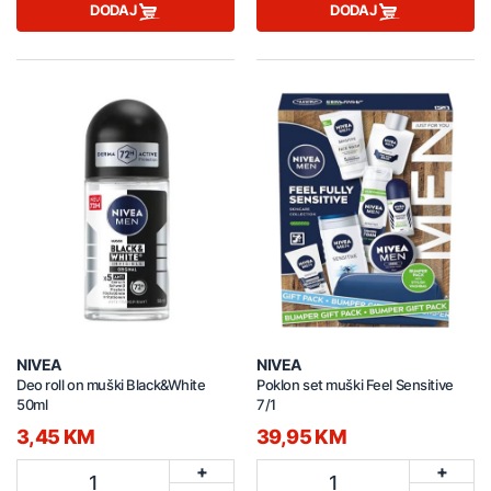
DODAJ
DODAJ
NIVEA
NIVEA
Deo roll on muški Black&White
Poklon set muški Feel Sensitive
50ml
7/1
3,45 KM
39,95 KM
+
+
1
1