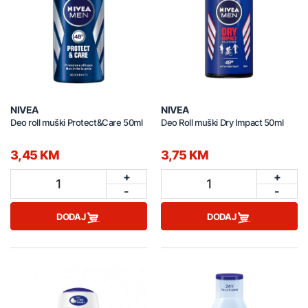
NIVEA
NIVEA
Deo roll muški Protect&Care 50ml
Deo Roll muški Dry Impact 50ml
3,45 KM
3,75 KM
+
+
1
1
-
-
DODAJ
DODAJ