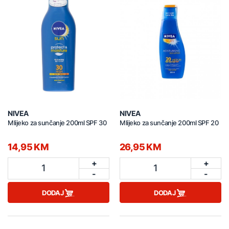
NIVEA
NIVEA
Mlijeko za sunčanje 200ml SPF 30
Mlijeko za sunčanje 200ml SPF 20
14,95 KM
26,95 KM
+
+
1
1
-
-
DODAJ
DODAJ