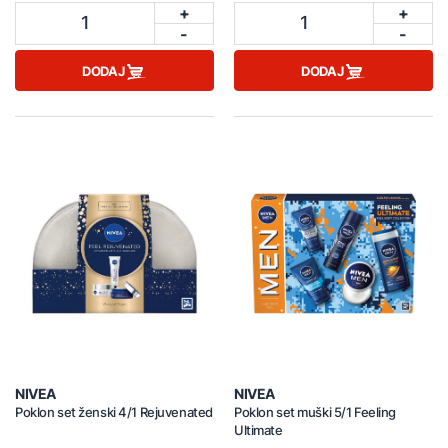
+
+
1
1
-
-
DODAJ
DODAJ
NIVEA
NIVEA
Poklon set ženski 4/1 Rejuvenated
Poklon set muški 5/1 Feeling
Ultimate