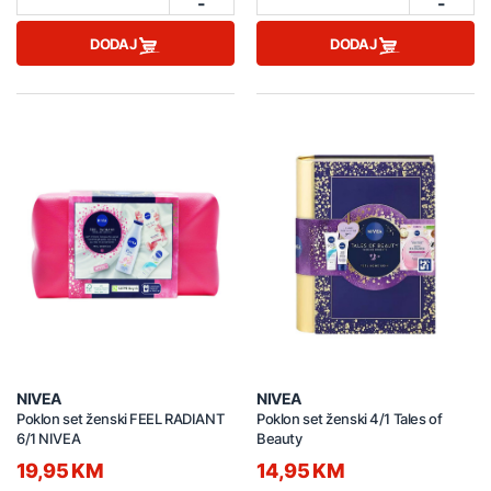
-
-
DODAJ
DODAJ
NIVEA
NIVEA
Poklon set ženski FEEL RADIANT
Poklon set ženski 4/1 Tales of
6/1 NIVEA
Beauty
19,95 KM
14,95 KM