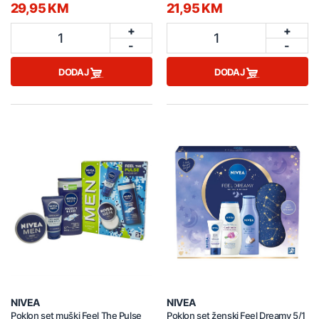
29,95 KM
21,95 KM
+
+
1
1
-
-
DODAJ
DODAJ
NIVEA
NIVEA
Poklon set muški Feel The Pulse
Poklon set ženski Feel Dreamy 5/1