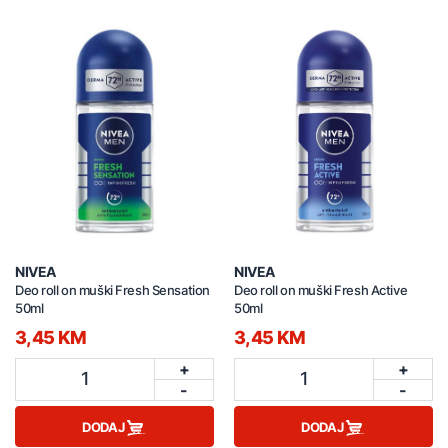
NIVEA
NIVEA
Deo roll on muški Fresh Sensation
Deo roll on muški Fresh Active
50ml
50ml
3,45 KM
3,45 KM
+
+
1
1
-
-
DODAJ
DODAJ