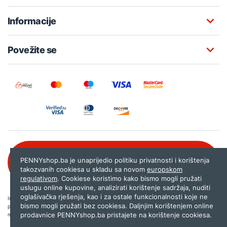
Informacije
Povežite se
Besplatna korisnička podrška:
PENNYshop.ba je unaprijedio politiku privatnosti i korištenja
080 020 261
takozvanih cookiesa u skladu sa novom
europskom
regulativom
. Cookiese koristimo kako bismo mogli pružati
uslugu online kupovine, analizirati korištenje sadržaja, nuditi
oglašivačka rješenja, kao i za ostale funkcionalnosti koje ne
Internet trgovina PENNYshop.ba nastoji objavljivati samo provjerene i pravilne
bismo mogli pružati bez cookiesa. Daljnjim korištenjem online
podatke. Ako na našoj stranici otkrijete neistinite, odnosno neadekvatne informacije,
prodavnice PENNYshop.ba pristajete na korištenje cookiesa.
molimo vas da nam to javite na
shop@pennyplus.com
.