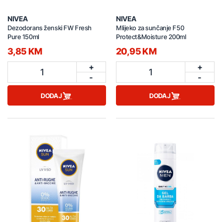
NIVEA
NIVEA
Dezodorans ženski FW Fresh
Mlijeko za sunčanje F50
Pure 150ml
Protect&Moisture 200ml
3,85 KM
20,95 KM
+
+
1
1
-
-
DODAJ
DODAJ