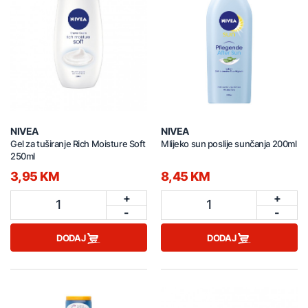
NIVEA
NIVEA
Gel za tuširanje Rich Moisture Soft
Mlijeko sun poslije sunčanja 200ml
250ml
3,95 KM
8,45 KM
+
+
1
1
-
-
DODAJ
DODAJ