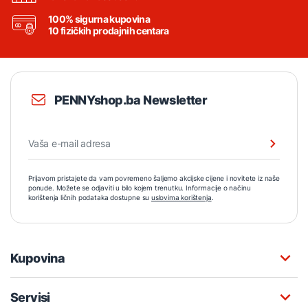
100% sigurna kupovina
10 fizičkih prodajnih centara
PENNYshop.ba Newsletter
Prijavom pristajete da vam povremeno šaljemo akcijske cijene i novitete iz naše
ponude. Možete se odjaviti u bilo kojem trenutku. Informacije o načinu
korištenja ličnih podataka dostupne su
uslovima korištenja
.
Kupovina
Servisi