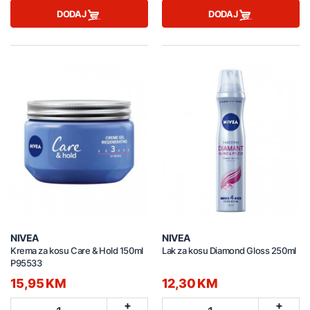
DODAJ
DODAJ
NIVEA
NIVEA
Krema za kosu Care & Hold 150ml
Lak za kosu Diamond Gloss 250ml
P95533
15,95 KM
12,30 KM
+
+