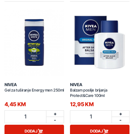
NIVEA
NIVEA
Gel za tuširanje Energy men 250ml
Balzam poslije brijanja
Protect&Care 100ml
4,45 KM
12,95 KM
+
+
1
1
-
-
DODAJ
DODAJ