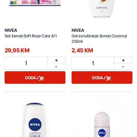
NIVEA
NIVEA
Set ženski Soft Rose Care 4/1
Gel za tuširanje ženski Coconut
250ml
29,95 KM
2,45 KM
+
+
1
1
-
-
DODAJ
DODAJ