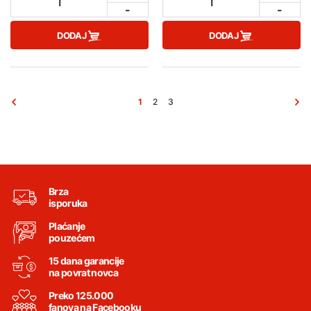
1
1
-
-
DODAJ
DODAJ
1
2
3
Brza
isporuka
Plaćanje
pouzećem
15 dana garancije
na povrat novca
Preko 125.000
fanova na Facebooku