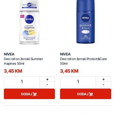
NIVEA
NIVEA
Deo roll on ženski Summer
Deo roll on ženski Protect&Care
Hapines 50ml
50ml
3,45 KM
3,45 KM
+
+
1
1
-
-
DODAJ
DODAJ