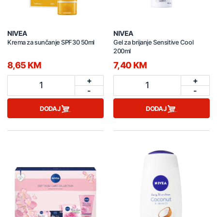
NIVEA
NIVEA
Krema za sunčanje SPF30 50ml
Gel za brijanje Sensitive Cool
200ml
8,65 KM
7,40 KM
+
+
1
1
-
-
DODAJ
DODAJ