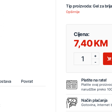
Tip proizvoda: Gel za brij
Opširnije
Cijena:
7,40
+
1
-
Platite na rate!
ostava
Povrat
Platite ovaj proizvo
narudžbe preko 10
Način plaćanja
Gotovina, internet 
2