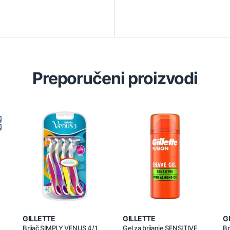
Preporučeni proizvodi
GILLETTE
GILLETTE
G
Brijač SIMPLY VENUS 4/1
Gel za brijanje SENSITIVE
Br