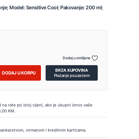
anje; Model: Sensitive Cool; Pakovanje: 200 ml;
Dodaj u omiljene
BRZA KUPOVINA
DODAJ U KORPU
Plaćanje pouzećem
d na rate po istoj cijeni, ako je ukupni iznos vaše
0,00 KM.
bankarstvom, virmanom i kreditnim karticama.