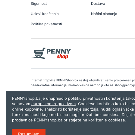
Sigurnost
Dostava
Uslovi korištenja
Načini plaćanja
Politika privatnosti
Internet trgovina PENNYshop.ba nastoji objavljivati samo provjerene i pra
neadekvatne informacije, molimo vas da nam to javite na
shop@pennyp
Copyright © 2026.
Penny plus d.o.o. Sarajevo
.
Dizajn i programiranj
PENNYshop.ba je unaprijedio politiku privatnosti i korištenja tak
sa novom
europskom regulativom
. Cookiese koristimo kako bism
online kupovine, analizirati korištenje sadržaja, nuditi oglašivačka 
funkcionalnosti koje ne bismo mogli pružati bez cookiesa. Daljnji
prodavnice PENNYshop.ba pristajete na korištenje cookiesa.
Razumijem