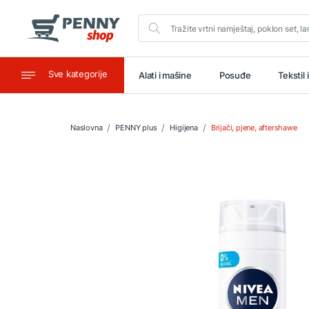
Sve kategorije
aštitu
Ugostiteljstvo
Alati i mašine
Posuđe
Tekstil 
Naslovna
PENNY plus
Higijena
Brijači, pjene, aftershawe