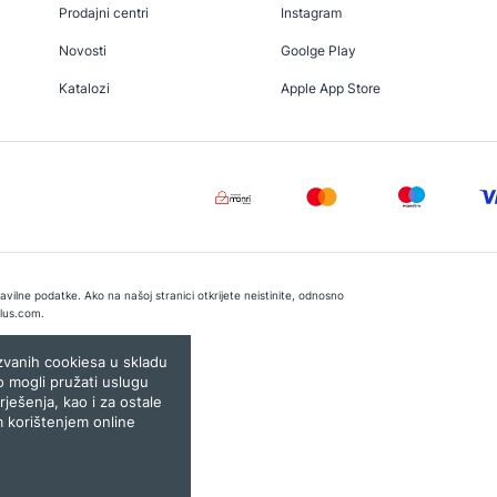
Prodajni centri
Instagram
Novosti
Goolge Play
Katalozi
Apple App Store
vilne podatke. Ako na našoj stranici otkrijete neistinite, odnosno
lus.com
.
e:
Lampa.ba
ozvanih cookiesa u skladu
o mogli pružati uslugu
rješenja, kao i za ostale
m korištenjem online