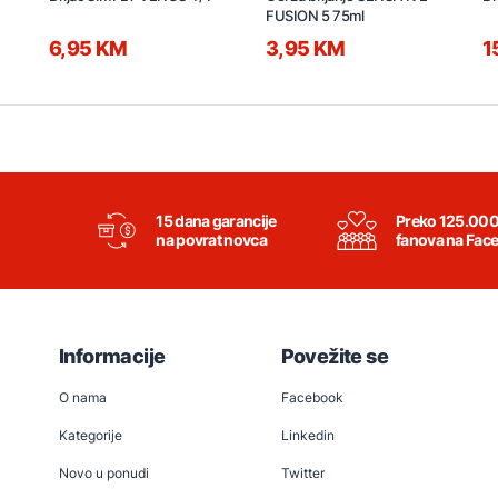
FUSION 5 75ml
6,95 KM
3,95 KM
1
15 dana garancije
Preko 125.00
na povrat novca
fanova na Fac
Informacije
Povežite se
O nama
Facebook
Kategorije
Linkedin
Novo u ponudi
Twitter