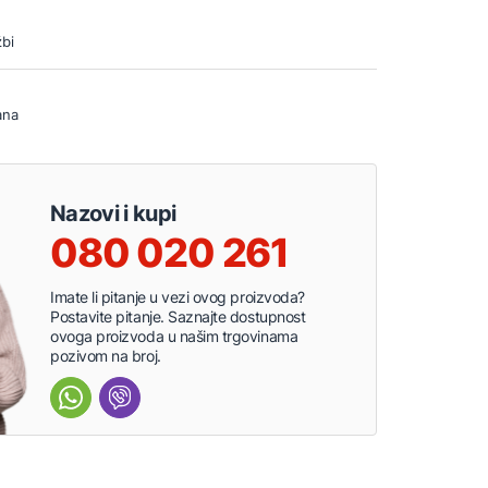
bi
ana
Nazovi i kupi
080 020 261
Imate li pitanje u vezi ovog proizvoda?
Postavite pitanje. Saznajte dostupnost
ovoga proizvoda u našim trgovinama
pozivom na broj.