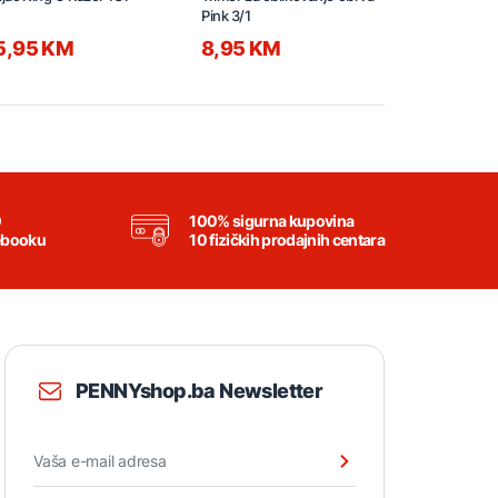
Pink 3/1
150ml
5,95 KM
8,95 KM
3,95 KM
0
100% sigurna kupovina
ebooku
10 fizičkih prodajnih centara
PENNYshop.ba Newsletter