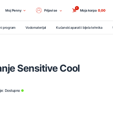
0
Moj Penny
Prijavi se
Moja korpa
0,00
ni program
Vodomaterijal
Kućanski aparati i bijela tehnika
anje Sensitive Cool
je:
Dostupno