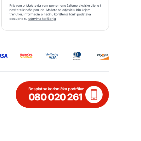
Prijavom pristajete da vam povremeno šaljemo akcijske cijene i
novitete iz naše ponude. Možete se odjaviti u bilo kojem
trenutku. Informacije o načinu korištenja ličnih podataka
dostupne su
uslovima korištenja
.
Besplatna korisnička podrška:
080 020 261