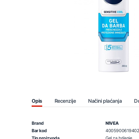
Opis
Recenzije
Načini plaćanja
D
Brand
NIVEA
Bar kod
400590061940
Tip proizvoda
Gel za brijanje