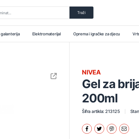
Traži
i galanterija
Elektromaterijal
Oprema i igračke za djecu
Vrt
NIVEA
Gel za brij
200ml
Šifra artikla: 213125
Stan