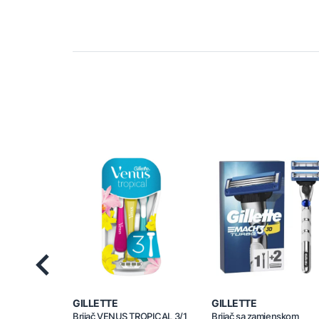
Previous
GILLETTE
GILLETTE
Brijač VENUS TROPICAL 3/1
Brijač sa zamjenskom