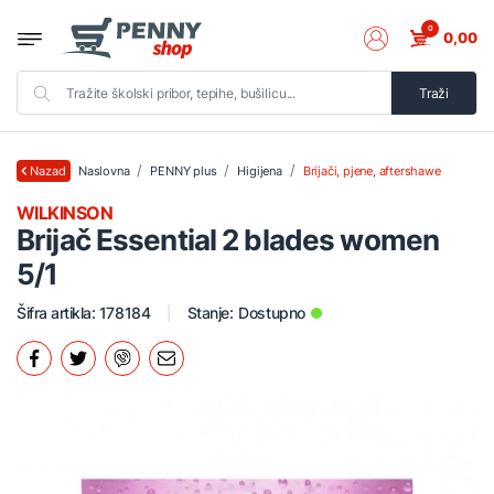
0
0,00
Traži
Naslovna
PENNY plus
Higijena
Brijači, pjene, aftershawe
Nazad
WILKINSON
Brijač Essential 2 blades women
5/1
Šifra artikla: 178184
Stanje:
Dostupno