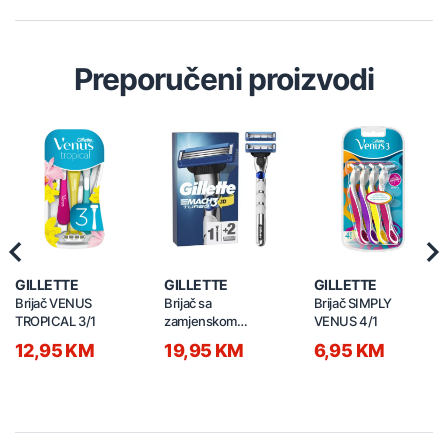
Preporučeni proizvodi
Previous
Nex
GILLETTE
GILLETTE
GILLETTE
Brijač VENUS
Brijač sa
Brijač SIMPLY
TROPICAL 3/1
zamjenskom
VENUS 4/1
patronom MACH3
12,95 KM
19,95 KM
6,95 KM