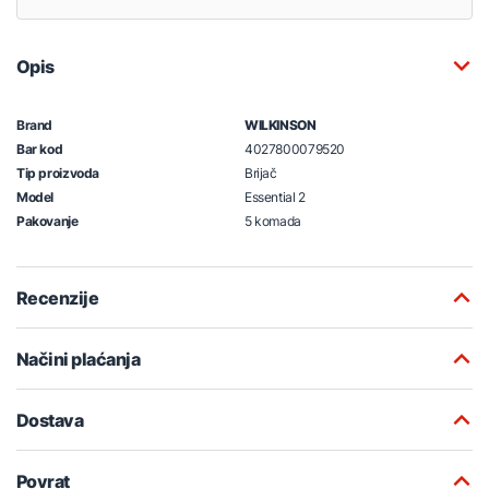
Opis
Brand
WILKINSON
Bar kod
4027800079520
Tip proizvoda
Brijač
Model
Essential 2
Pakovanje
5 komada
Recenzije
Načini plaćanja
Dostava
Povrat