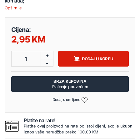
komada;
Opširnije
Cijena:
2,95
+
1
DODAJ U KORPU
-
BRZA KUPOVINA
Plaćanje pouzećem
Dodaj u omiljene
Platite na rate!
Platite ovaj proizvod na rate po istoj cijeni, ako je ukupni
iznos vaše narudžbe preko 100,00 KM.