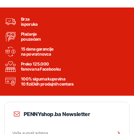
Brza
isporuka
Plaćanje
pouzećem
15 dana garancije
na povrat novca
Preko 125.000
fanova na Facebooku
100% sigurna kupovina
10 fizičkih prodajnih centara
PENNYshop.ba Newsletter