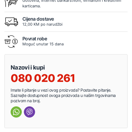
Gotovina, internet bankarstvom, virmanom i kreditnim
karticama.
Cijena dostave
12,00 KM po narudžbi
Povrat robe
Moguć unutar 15 dana
Nazovi i kupi
080 020 261
Imate li pitanje u vezi ovog proizvoda? Postavite pitanje.
Saznajte dostupnost ovoga proizvoda u našim trgovinama
pozivom na broj.