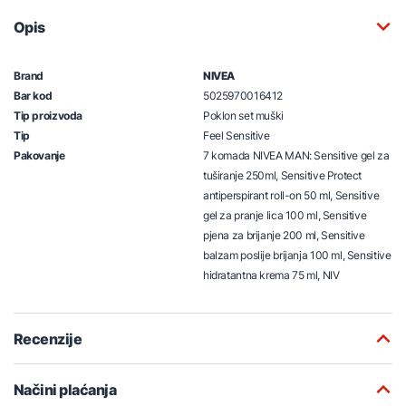
Opis
Brand
NIVEA
Bar kod
5025970016412
Tip proizvoda
Poklon set muški
Tip
Feel Sensitive
Pakovanje
7 komada NIVEA MAN: Sensitive gel za
tuširanje 250ml, Sensitive Protect
antiperspirant roll-on 50 ml, Sensitive
gel za pranje lica 100 ml, Sensitive
pjena za brijanje 200 ml, Sensitive
balzam poslije brijanja 100 ml, Sensitive
hidratantna krema 75 ml, NIV
Recenzije
Načini plaćanja