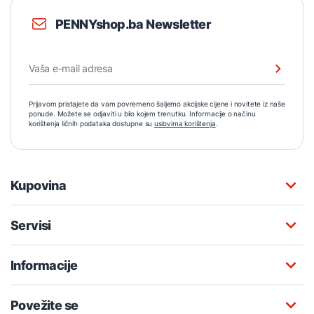
PENNYshop.ba Newsletter
Prijavom pristajete da vam povremeno šaljemo akcijske cijene i novitete iz naše
ponude. Možete se odjaviti u bilo kojem trenutku. Informacije o načinu
korištenja ličnih podataka dostupne su
uslovima korištenja
.
Kupovina
Servisi
Informacije
Povežite se