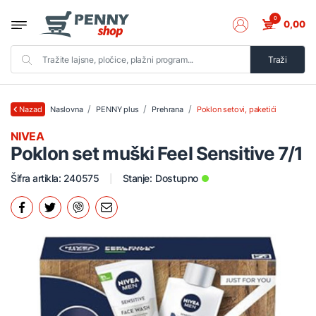
0
0,00
Traži
Naslovna
PENNY plus
Prehrana
Poklon setovi, paketići
Nazad
NIVEA
Poklon set muški Feel Sensitive 7/1
Šifra artikla: 240575
Stanje:
Dostupno