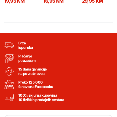
19,95 KM
16,95 KM
29,95 KM
Brza
isporuka
Plaćanje
pouzećem
15 dana garancije
na povrat novca
Preko 125.000
fanova na Facebooku
100% sigurna kupovina
10 fizičkih prodajnih centara