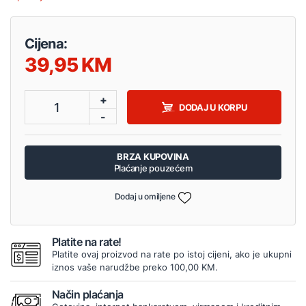
Cijena:
39,95
+
1
DODAJ U KORPU
-
BRZA KUPOVINA
Plaćanje pouzećem
Dodaj u omiljene
Platite na rate!
Platite ovaj proizvod na rate po istoj cijeni, ako je ukupni
iznos vaše narudžbe preko 100,00 KM.
Način plaćanja