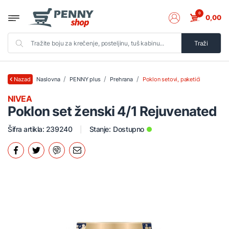
0
0,00
Traži
Naslovna
PENNY plus
Prehrana
Poklon setovi, paketići
Nazad
NIVEA
Poklon set ženski 4/1 Rejuvenated
Šifra artikla: 239240
Stanje:
Dostupno