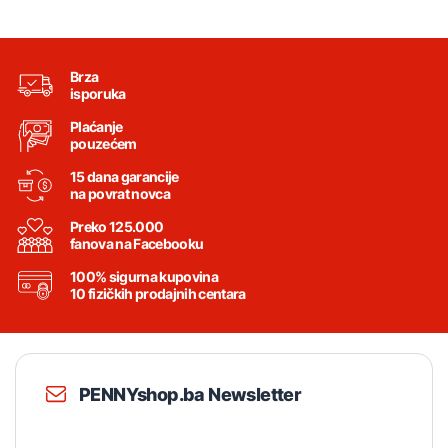
Brza
isporuka
Plaćanje
pouzećem
15 dana garancije
na povrat novca
Preko 125.000
fanova na Facebooku
100% sigurna kupovina
10 fizičkih prodajnih centara
PENNYshop.ba Newsletter