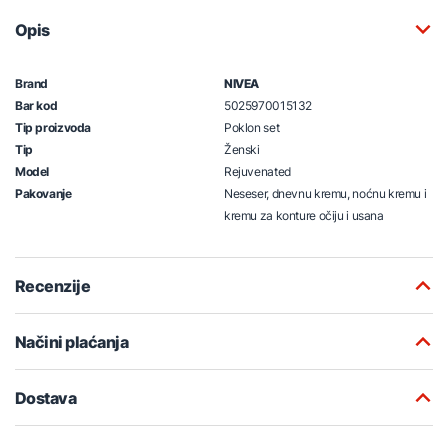
Opis
Brand
NIVEA
Bar kod
5025970015132
Tip proizvoda
Poklon set
Tip
Ženski
Model
Rejuvenated
Pakovanje
Neseser, dnevnu kremu, noćnu kremu i
kremu za konture očiju i usana
Recenzije
Načini plaćanja
Dostava