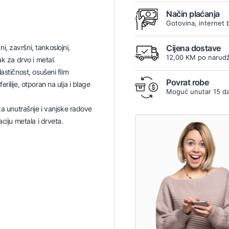
Način plaćanja
Gotovina, internet 
 završni, tankoslojni,
Cijena dostave
12,00 KM po narudž
ak za drvo i metal.
astičnost, osušeni film
Povrat robe
rilije, otporan na ulja i blage
Moguć unutar 15 d
 za unutrašnje i vanjske radove
aciju metala i drveta.