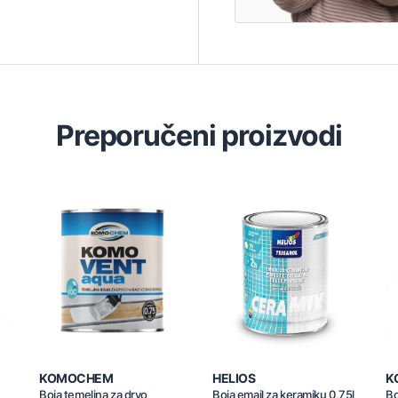
Preporučeni proizvodi
KOMOCHEM
HELIOS
K
Boja temeljna za drvo
Boja emajl za keramiku 0,75l
Bo