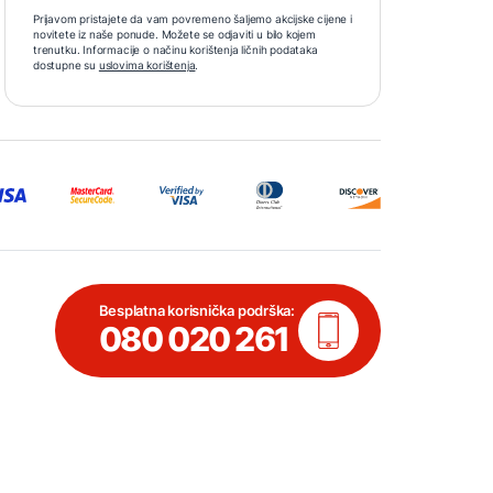
Prijavom pristajete da vam povremeno šaljemo akcijske cijene i
novitete iz naše ponude. Možete se odjaviti u bilo kojem
trenutku. Informacije o načinu korištenja ličnih podataka
dostupne su
uslovima korištenja
.
Besplatna korisnička podrška:
080 020 261