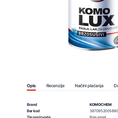
Opis
Recenzije
Načini plaćanja
D
Brand
KOMOCHEM
Bar kod
387095200589
Tip proizvoda
Boja emajl