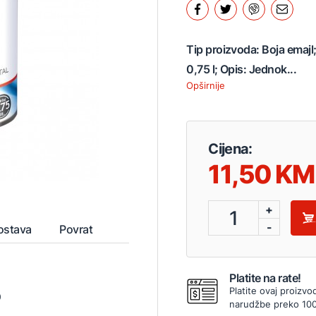
Tip proizvoda: Boja emajl
0,75 l; Opis: Jednok...
Opširnije
Cijena:
11,50
+
1
-
ostava
Povrat
Platite na rate!
Platite ovaj proizvo
0
narudžbe preko 10