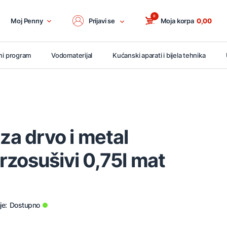
0
Moj Penny
Prijavi se
Moja korpa
0,00
ni program
Vodomaterijal
Kućanski aparati i bijela tehnika
 za drvo i metal
zosušivi 0,75l mat
je:
Dostupno