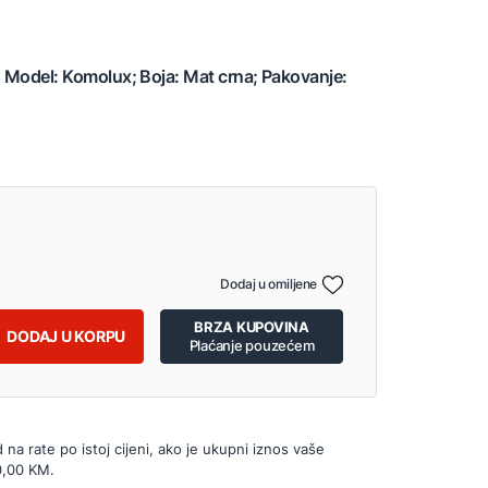
; Model: Komolux; Boja: Mat crna; Pakovanje:
Dodaj u omiljene
BRZA KUPOVINA
DODAJ U KORPU
Plaćanje pouzećem
d na rate po istoj cijeni, ako je ukupni iznos vaše
0,00 KM.