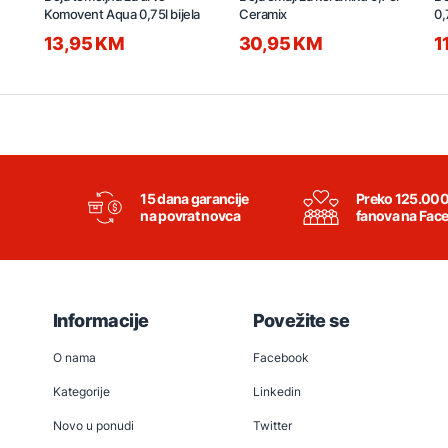
Komovent Aqua 0,75l bijela
Ceramix
0,
13,95 KM
30,95 KM
1
15 dana garancije
Preko 125.00
na povrat novca
fanova na Fac
Informacije
Povežite se
O nama
Facebook
Kategorije
Linkedin
Novo u ponudi
Twitter