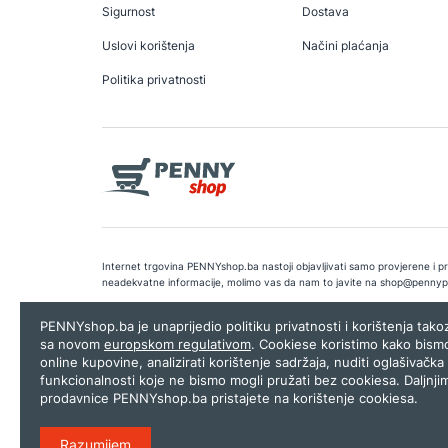
Sigurnost
Dostava
Uslovi korištenja
Načini plaćanja
Politika privatnosti
Internet trgovina PENNYshop.ba nastoji objavljivati samo provjerene i pra
neadekvatne informacije, molimo vas da nam to javite na
shop@pennyp
Copyright © 2026.
Penny plus d.o.o. Sarajevo
.
Dizajn i programiranj
PENNYshop.ba je unaprijedio politiku privatnosti i korištenja tak
sa novom
europskom regulativom
. Cookiese koristimo kako bism
online kupovine, analizirati korištenje sadržaja, nuditi oglašivačka 
funkcionalnosti koje ne bismo mogli pružati bez cookiesa. Daljnji
prodavnice PENNYshop.ba pristajete na korištenje cookiesa.
Razumijem