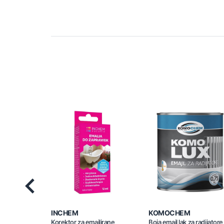
Previous
INCHEM
KOMOCHEM
Korektor za emajlirane
Boja emajl lak za radijatore