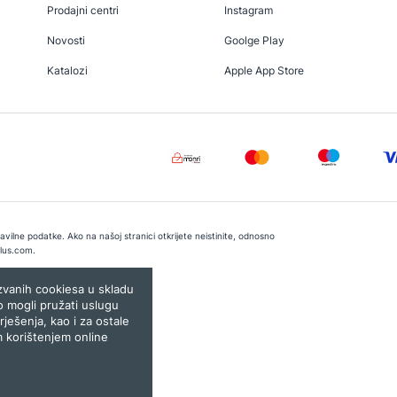
Prodajni centri
Instagram
Novosti
Goolge Play
Katalozi
Apple App Store
vilne podatke. Ako na našoj stranici otkrijete neistinite, odnosno
lus.com
.
e:
Lampa.ba
ozvanih cookiesa u skladu
o mogli pružati uslugu
rješenja, kao i za ostale
m korištenjem online