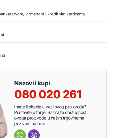
bankarstvom, virmanom i kreditnim karticama.
bi
ana
Nazovi i kupi
080 020 261
Imate li pitanje u vezi ovog proizvoda?
Postavite pitanje. Saznajte dostupnost
ovoga proizvoda u našim trgovinama
pozivom na broj.