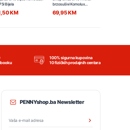
75l Bijela
brzosušivi Komolux
brzosušivi 
52005982
52006002
1,50 KM
69,95 KM
11,50 K
0
100% sigurna kupovina
ebooku
10 fizičkih prodajnih centara
PENNYshop.ba Newsletter