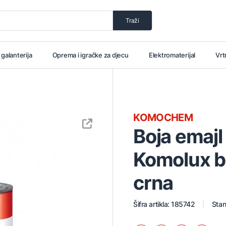
Traži
i galanterija
Oprema i igračke za djecu
Elektromaterijal
Vrt
KOMOCHEM
Boja emajl
Komolux br
crna
Šifra artikla: 185742
Stan