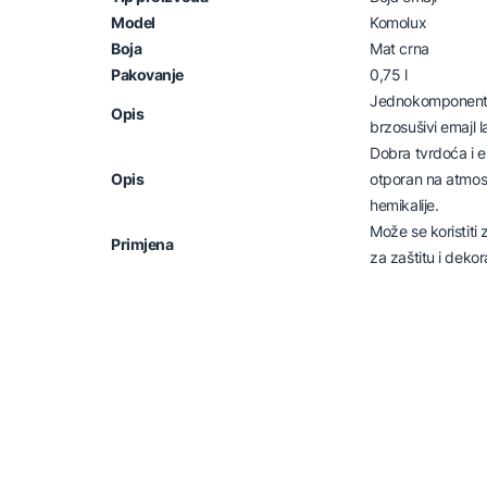
Model
Komolux
Boja
Mat crna
Pakovanje
0,75 l
Jednokomponentni,
Opis
brzosušivi emajl l
Dobra tvrdoća i el
Opis
otporan na atmosfe
hemikalije.
Može se koristiti
Primjena
za zaštitu i dekor