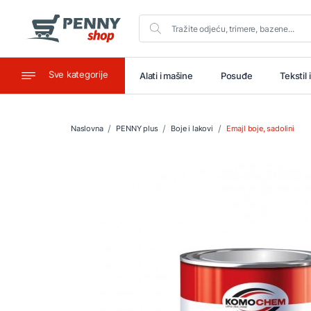
Sve kategorije
aštitu
Ugostiteljstvo
Alati i mašine
Posuđe
Tekstil 
Naslovna
PENNY plus
Boje i lakovi
Emajl boje, sadolini