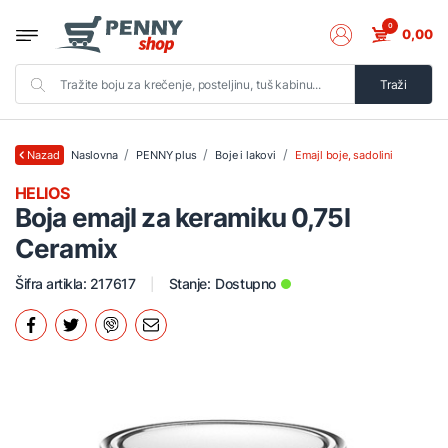
0
0,00
Traži
Naslovna
PENNY plus
Boje i lakovi
Emajl boje, sadolini
Nazad
HELIOS
Boja emajl za keramiku 0,75l
Ceramix
Šifra artikla: 217617
Stanje:
Dostupno