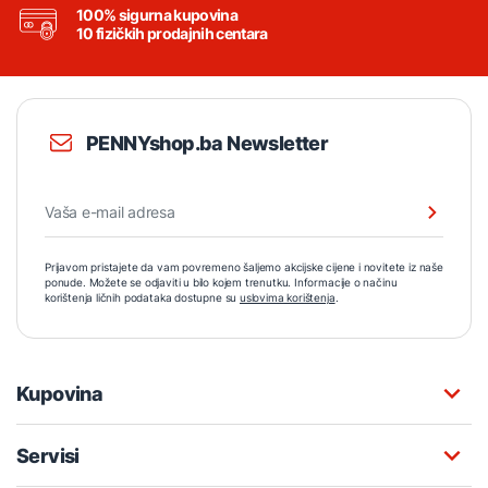
100% sigurna kupovina
10 fizičkih prodajnih centara
PENNYshop.ba Newsletter
Prijavom pristajete da vam povremeno šaljemo akcijske cijene i novitete iz naše
ponude. Možete se odjaviti u bilo kojem trenutku. Informacije o načinu
korištenja ličnih podataka dostupne su
uslovima korištenja
.
Kupovina
Servisi