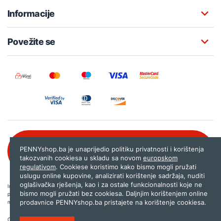
Informacije
Povežite se
Besplatna korisnička podrška:
PENNYshop.ba je unaprijedio politiku privatnosti i korištenja
080 020 261
takozvanih cookiesa u skladu sa novom
europskom
regulativom
. Cookiese koristimo kako bismo mogli pružati
uslugu online kupovine, analizirati korištenje sadržaja, nuditi
oglašivačka rješenja, kao i za ostale funkcionalnosti koje ne
Internet trgovina PENNYshop.ba nastoji objavljivati samo provjerene i pravilne
bismo mogli pružati bez cookiesa. Daljnjim korištenjem online
podatke. Ako na našoj stranici otkrijete neistinite, odnosno neadekvatne informacije,
prodavnice PENNYshop.ba pristajete na korištenje cookiesa.
molimo vas da nam to javite na
shop@pennyplus.com
.
Copyright © 2026.
Penny plus d.o.o. Sarajevo
.