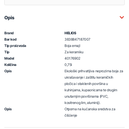
Opis
Brand
HELIOS
Bar kod
3838847187007
Tip proizvoda
Boja emajl
Tip
Za keramiku
Model
40176902
Količina
0,75l
Opis
Ekološki prihvatljiva neprozirna boja za
ukrašavanje i zaštitu keramičkih
pločica i staklenih površina u
kuhinjama, kupaonicama te drugim
unutarnjim površinama (PVC,
kositrenog lim, aluminij).
Opis
Otporna na kućanska sredstva za
čišćenje