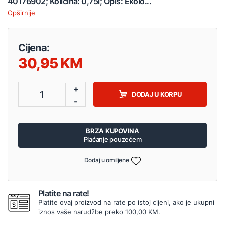
40176902; Količina: 0,75l; Opis: Ekolo...
Opširnije
Cijena:
30,95
+
1
DODAJ U KORPU
-
BRZA KUPOVINA
Plaćanje pouzećem
Dodaj u omiljene
Platite na rate!
Platite ovaj proizvod na rate po istoj cijeni, ako je ukupni
iznos vaše narudžbe preko 100,00 KM.