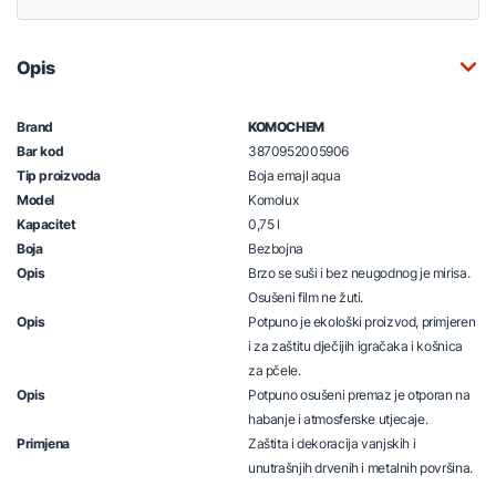
Opis
Brand
KOMOCHEM
Bar kod
3870952005906
Tip proizvoda
Boja emajl aqua
Model
Komolux
Kapacitet
0,75 l
Boja
Bezbojna
Opis
Brzo se suši i bez neugodnog je mirisa.
Osušeni film ne žuti.
Opis
Potpuno je ekološki proizvod, primjeren
i za zaštitu dječijih igračaka i košnica
za pčele.
Opis
Potpuno osušeni premaz je otporan na
habanje i atmosferske utjecaje.
Primjena
Zaštita i dekoracija vanjskih i
unutrašnjih drvenih i metalnih površina.