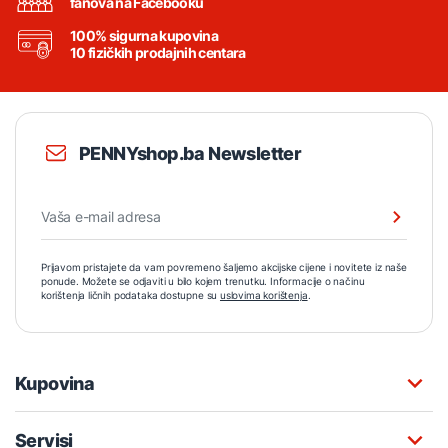
fanova na Facebooku
100% sigurna kupovina
10 fizičkih prodajnih centara
PENNYshop.ba Newsletter
Prijavom pristajete da vam povremeno šaljemo akcijske cijene i novitete iz naše
ponude. Možete se odjaviti u bilo kojem trenutku. Informacije o načinu
korištenja ličnih podataka dostupne su
uslovima korištenja
.
Kupovina
Servisi