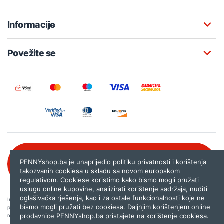
Informacije
Povežite se
Besplatna korisnička podrška:
PENNYshop.ba je unaprijedio politiku privatnosti i korištenja
080 020 261
takozvanih cookiesa u skladu sa novom
europskom
regulativom
. Cookiese koristimo kako bismo mogli pružati
uslugu online kupovine, analizirati korištenje sadržaja, nuditi
oglašivačka rješenja, kao i za ostale funkcionalnosti koje ne
Internet trgovina PENNYshop.ba nastoji objavljivati samo provjerene i pravilne
bismo mogli pružati bez cookiesa. Daljnjim korištenjem online
podatke. Ako na našoj stranici otkrijete neistinite, odnosno neadekvatne informacije,
prodavnice PENNYshop.ba pristajete na korištenje cookiesa.
molimo vas da nam to javite na
shop@pennyplus.com
.