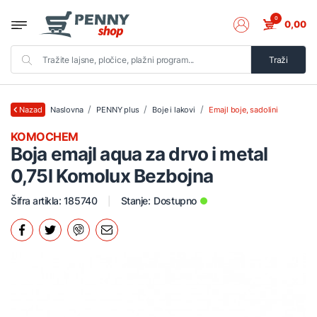
0
0,00
Traži
Naslovna
PENNY plus
Boje i lakovi
Emajl boje, sadolini
Nazad
KOMOCHEM
Boja emajl aqua za drvo i metal
0,75l Komolux Bezbojna
Šifra artikla: 185740
Stanje:
Dostupno