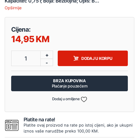
Kapacitet: 0,75 l; Boja: Bezbojna; Opis: B...
Opširnije
Cijena:
14,95
+
1
DODAJ U KORPU
-
BRZA KUPOVINA
Plaćanje pouzećem
Dodaj u omiljene
Platite na rate!
Platite ovaj proizvod na rate po istoj cijeni, ako je ukupni
iznos vaše narudžbe preko 100,00 KM.