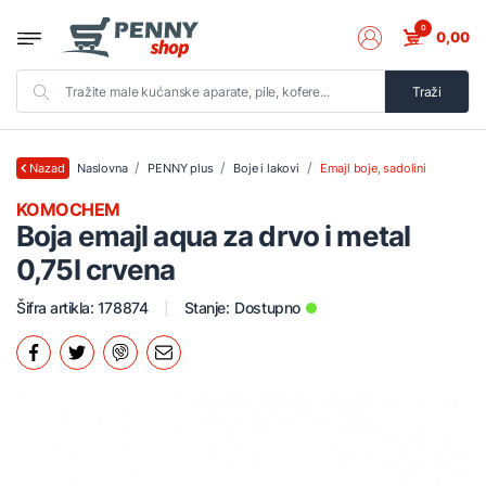
0
0,00
Traži
Naslovna
PENNY plus
Boje i lakovi
Emajl boje, sadolini
Nazad
KOMOCHEM
Boja emajl aqua za drvo i metal
0,75l crvena
Šifra artikla: 178874
Stanje:
Dostupno