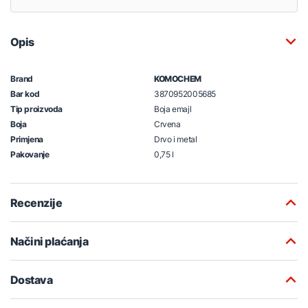
Opis
Brand
KOMOCHEM
Bar kod
3870952005685
Tip proizvoda
Boja emajl
Boja
Crvena
Primjena
Drvo i metal
Pakovanje
0,75 l
Recenzije
Načini plaćanja
Dostava