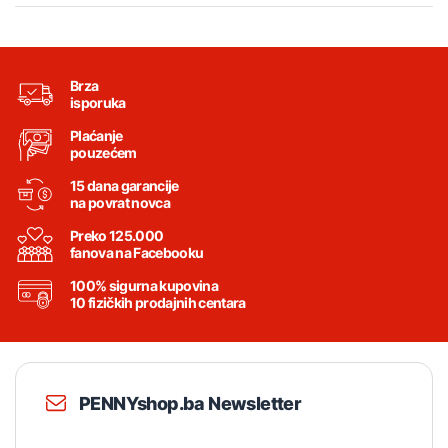
Brza
isporuka
Plaćanje
pouzećem
15 dana garancije
na povrat novca
Preko 125.000
fanova na Facebooku
100% sigurna kupovina
10 fizičkih prodajnih centara
PENNYshop.ba Newsletter