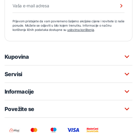
Prijavom pristajete da vam povremeno šaljemo akcijske cijene i novitete iz naše
ponude. Možete se odjaviti u bilo kojem trenutku. Informacije o načinu
korištenja ličnih podataka dostupne su
uslovima korištenja
.
Kupovina
Servisi
Informacije
Povežite se