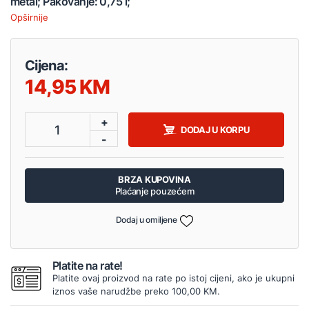
metal; Pakovanje: 0,75 l;
Opširnije
Cijena:
14,95
+
1
DODAJ U KORPU
-
BRZA KUPOVINA
Plaćanje pouzećem
Dodaj u omiljene
Platite na rate!
Platite ovaj proizvod na rate po istoj cijeni, ako je ukupni
iznos vaše narudžbe preko 100,00 KM.