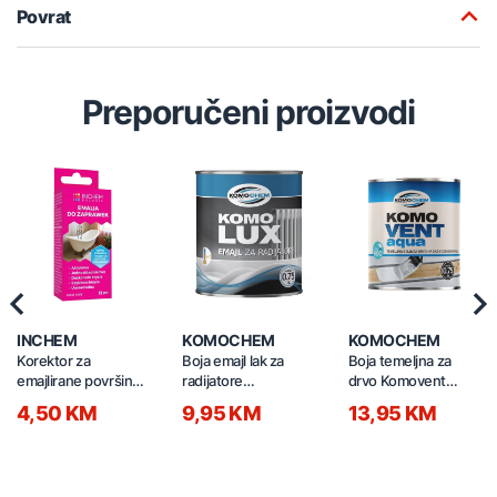
Povrat
Preporučeni proizvodi
Previous
Nex
INCHEM
KOMOCHEM
KOMOCHEM
Korektor za
Boja emajl lak za
Boja temeljna za
emajlirane površine
radijatore
drvo Komovent
EMALMIX 12ml
KOMOLUX 0,75l
Aqua 0,75l bijela
4,50 KM
9,95 KM
13,95 KM
7290