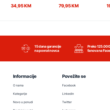
34,95 KM
79,95 KM
1
15 dana garancije
Preko 125.00
na povrat novca
fanova na Fac
Informacije
Povežite se
O nama
Facebook
Kategorije
Linkedin
Novo u ponudi
Twitter