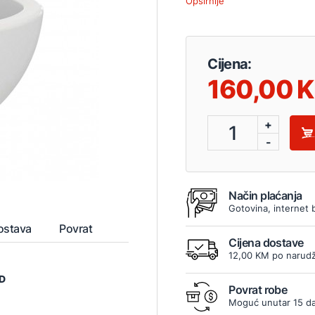
Opširnije
Cijena:
160,00
+
1
-
Način plaćanja
Gotovina, internet 
ostava
Povrat
Cijena dostave
12,00 KM po narudž
D
Povrat robe
Moguć unutar 15 d