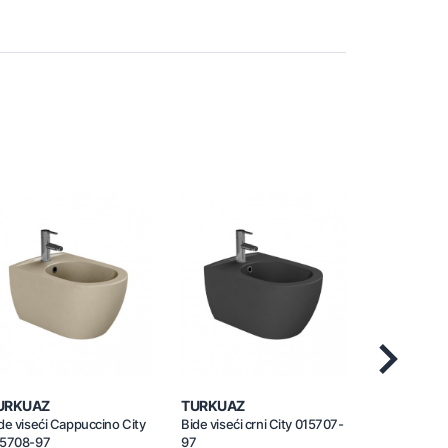
Next
URKUAZ
TURKUAZ
IDEAL ST
de viseći Cappuccino City
Bide viseći crni City 015707-
Bide viseći c
15708-97
97
T3552V3