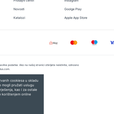
Prodajni centri
Instagram
Novosti
Goolge Play
Katalozi
Apple App Store
vilne podatke. Ako na našoj stranici otkrijete neistinite, odnosno
lus.com
.
e:
Lampa.ba
ozvanih cookiesa u skladu
o mogli pružati uslugu
rješenja, kao i za ostale
m korištenjem online