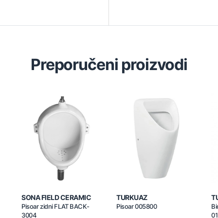
Preporučeni proizvodi
SONA FIELD CERAMIC
TURKUAZ
T
Pisoar zidni FLAT BACK-
Pisoar 005800
Bi
3004
0