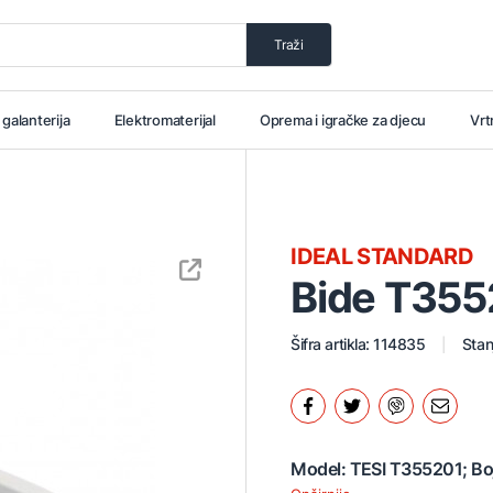
Traži
i galanterija
Elektromaterijal
Oprema i igračke za djecu
Vrt
IDEAL STANDARD
Bide T355
Šifra artikla: 114835
Stan
Model: TESI T355201; Boja