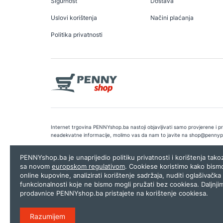
Sigurnost
Dostava
Uslovi korištenja
Načini plaćanja
Politika privatnosti
Internet trgovina PENNYshop.ba nastoji objavljivati samo provjerene i pra
neadekvatne informacije, molimo vas da nam to javite na
shop@pennyp
Copyright © 2026.
Penny plus d.o.o. Sarajevo
.
Dizajn i programiranj
PENNYshop.ba je unaprijedio politiku privatnosti i korištenja tak
sa novom
europskom regulativom
. Cookiese koristimo kako bism
online kupovine, analizirati korištenje sadržaja, nuditi oglašivačka 
funkcionalnosti koje ne bismo mogli pružati bez cookiesa. Daljnji
prodavnice PENNYshop.ba pristajete na korištenje cookiesa.
Razumijem