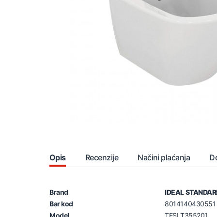
Opis
Recenzije
Načini plaćanja
D
Brand
IDEAL STANDAR
Bar kod
8014140430551
Model
TESI T355201