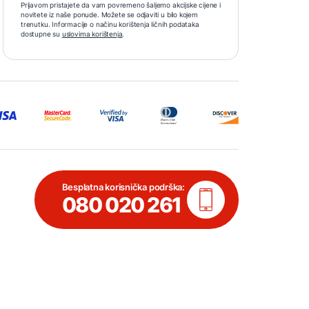
Prijavom pristajete da vam povremeno šaljemo akcijske cijene i
novitete iz naše ponude. Možete se odjaviti u bilo kojem
trenutku. Informacije o načinu korištenja ličnih podataka
dostupne su
uslovima korištenja
.
Besplatna korisnička podrška:
080 020 261