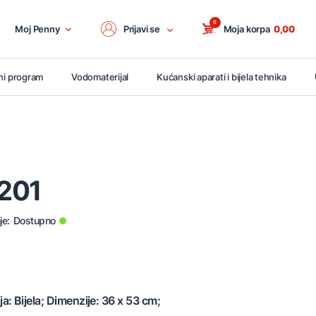
0
Moj Penny
Prijavi se
Moja korpa
0,00
ni program
Vodomaterijal
Kućanski aparati i bijela tehnika
201
je:
Dostupno
: Bijela; Dimenzije: 36 x 53 cm;