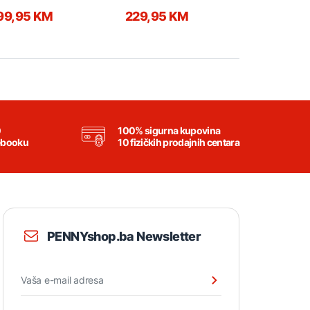
99,95 KM
229,95 KM
325,00
0
100% sigurna kupovina
ebooku
10 fizičkih prodajnih centara
PENNYshop.ba Newsletter