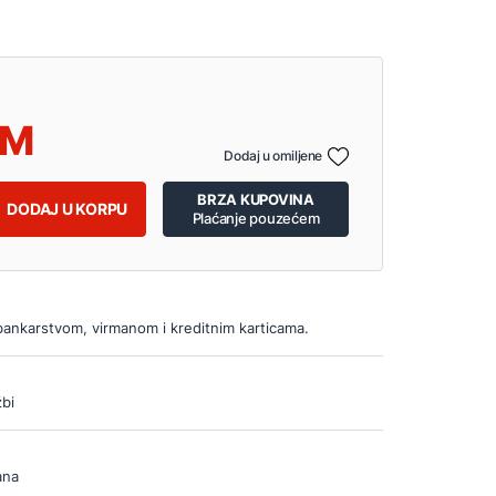
Dodaj u omiljene
BRZA KUPOVINA
DODAJ U KORPU
Plaćanje pouzećem
bankarstvom, virmanom i kreditnim karticama.
bi
ana