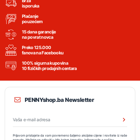
Brza
isporuka
Plaćanje
pouzećem
15 dana garancije
na povrat novca
Preko 125.000
fanova na Facebooku
100% sigurna kupovina
10 fizičkih prodajnih centara
PENNYshop.ba Newsletter
Prijavom pristajete da vam povremeno šaljemo akcijske cijene i novitete iz naše
ponude. Možete se odjaviti u bilo kojem trenutku. Informacije o načinu