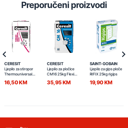
Preporučeni proizvodi
Previous
Nex
CERESIT
CERESIT
SAINT-GOBAIN
Ljepilo za stiropor
Ljepilo za pločice
Ljepilo za gips ploče
Thermouniversal
CM16 25kg Flexi
RIFIX 25kg rigips
25/1 bijelo
bijelo
16,50 KM
35,95 KM
19,90 KM