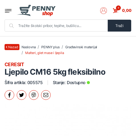
0
0,00
Traži
Naslovna
PENNY plus
Građevinski materijal
Nazad
Malteri, glet mase i ljepila
CERESIT
Ljepilo CM16 5kg fleksibilno
Šifra artikla: 005575
Stanje:
Dostupno