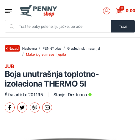
0
0,00
Traži
Naslovna
PENNY plus
Građevinski materijal
Nazad
Malteri, glet mase i ljepila
JUB
Boja unutrašnja toplotno-
izolaciona THERMO 5l
Šifra artikla: 201195
Stanje:
Dostupno