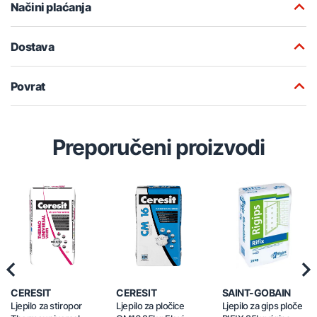
Načini plaćanja
Dostava
Povrat
Preporučeni proizvodi
Previous
Nex
CERESIT
CERESIT
SAINT-GOBAIN
Ljepilo za stiropor
Ljepilo za pločice
Ljepilo za gips ploče