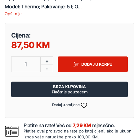
Model: Thermo; Pakovanje: 5 l; O...
Opširnije
Cijena:
87,50
+
1
DODAJ U KORPU
-
BRZA KUPOVINA
Plaćanje pouzećem
Dodaj u omiljene
Platite na rate! Već od
7,29 KM
mjesečno.
Platite ovaj proizvod na rate po istoj cijeni, ako je ukupni
iznos vaše narudžbe preko 100,00 KM.