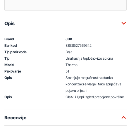
Opis
Brand
JUB
Bar kod
3838527569642
Tip proizvoda
Boja
Tip
Unutrašnja toplotno-izolaciona
Model
Thermo
Pakovanje
5 l
Opis
Smanjuje mogućnost nastanka
kondenzacije vlage i tako spriječava
pojavu plijesni
Opis
Glatki i lijepi izgled prebojene površine
Recenzije