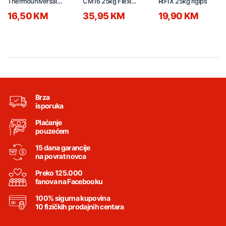
Thermouniversal
CM16 25kg Flexi
RIFIX 25kg rigips
25/1 bijelo
bijelo
16,50 KM
35,95 KM
19,90 KM
Brza
isporuka
Plaćanje
pouzećem
15 dana garancije
na povrat novca
Preko 125.000
fanova na Facebooku
100% sigurna kupovina
10 fizičkih prodajnih centara