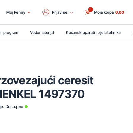
0
Moj Penny
Prijavi se
Moja korpa
0,00
ni program
Vodomaterijal
Kućanski aparati i bijela tehnika
zovezajući ceresit
HENKEL 1497370
je:
Dostupno