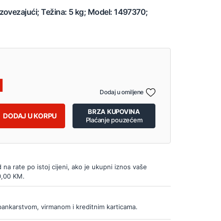
zovezajući; Težina: 5 kg; Model: 1497370;
Dodaj u omiljene
BRZA KUPOVINA
DODAJ U KORPU
Plaćanje pouzećem
d na rate po istoj cijeni, ako je ukupni iznos vaše
0,00 KM.
bankarstvom, virmanom i kreditnim karticama.