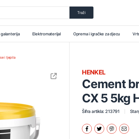
Traži
i galanterija
Elektromaterijal
Oprema i igračke za djecu
Vrt
e i ljepila
HENKEL
Cement br
CX 5 5kg 
Šifra artikla: 213791
Stan