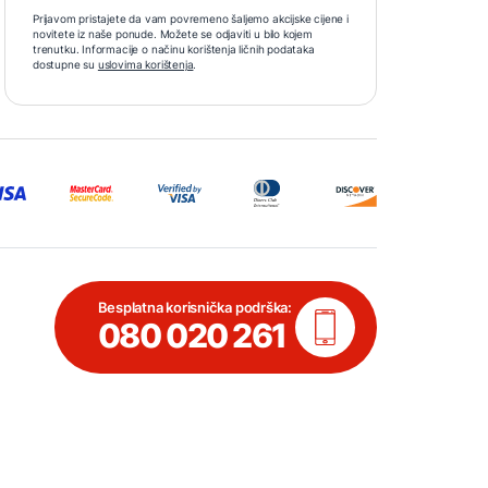
Prijavom pristajete da vam povremeno šaljemo akcijske cijene i
novitete iz naše ponude. Možete se odjaviti u bilo kojem
trenutku. Informacije o načinu korištenja ličnih podataka
dostupne su
uslovima korištenja
.
Besplatna korisnička podrška:
080 020 261