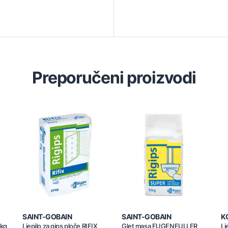
Preporučeni proizvodi
SAINT-GOBAIN
SAINT-GOBAIN
K
5kg
Ljepilo za gips ploče RIFIX
Glet masa FUGENFULLER
Lj