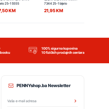
jelo 25-1 5555
7344 25-1 bijelo
7,50 KM
21,95 KM
6,50 KM
0
100% sigurna kupovina
ebooku
10 fizičkih prodajnih centara
PENNYshop.ba Newsletter