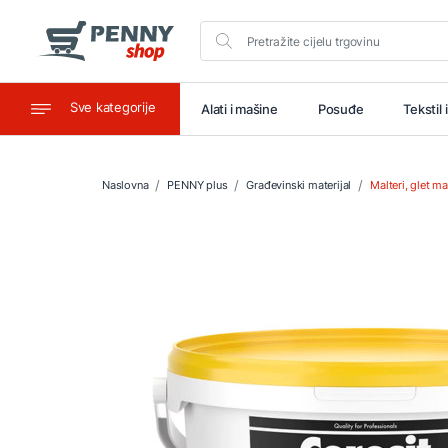
Sve kategorije
aštitu
Ugostiteljstvo
Alati i mašine
Posuđe
Tekstil 
Naslovna
PENNY plus
Građevinski materijal
Malteri, glet mas