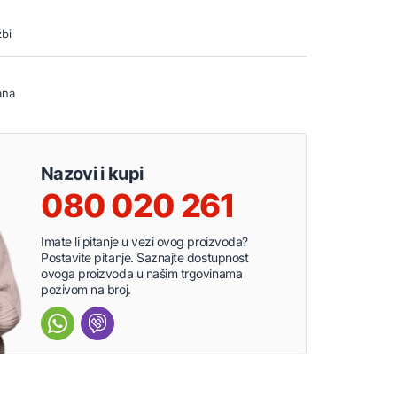
bi
ana
Nazovi i kupi
080 020 261
Imate li pitanje u vezi ovog proizvoda?
Postavite pitanje. Saznajte dostupnost
ovoga proizvoda u našim trgovinama
pozivom na broj.