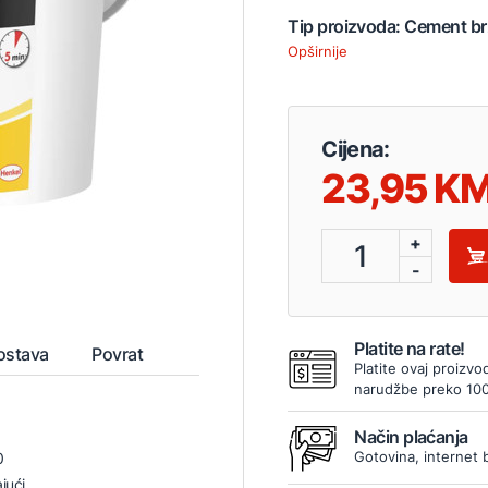
Tip proizvoda: Cement br
Opširnije
Cijena:
23,95
+
1
-
Platite na rate!
ostava
Povrat
Platite ovaj proizvo
narudžbe preko 10
Način plaćanja
Gotovina, internet 
0
jući