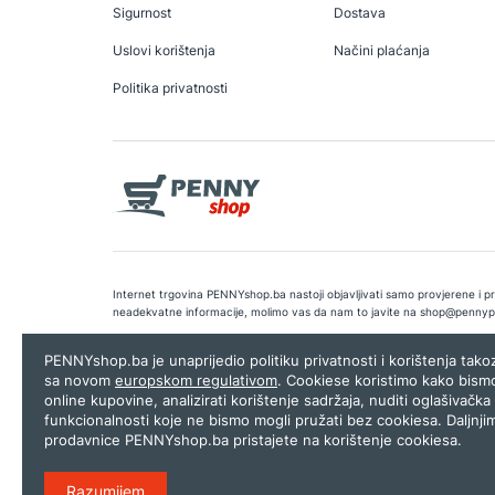
Sigurnost
Dostava
Uslovi korištenja
Načini plaćanja
Politika privatnosti
Internet trgovina PENNYshop.ba nastoji objavljivati samo provjerene i pra
neadekvatne informacije, molimo vas da nam to javite na
shop@pennyp
Copyright © 2026.
Penny plus d.o.o. Sarajevo
.
Dizajn i programiranj
PENNYshop.ba je unaprijedio politiku privatnosti i korištenja tak
sa novom
europskom regulativom
. Cookiese koristimo kako bism
online kupovine, analizirati korištenje sadržaja, nuditi oglašivačka 
funkcionalnosti koje ne bismo mogli pružati bez cookiesa. Daljnji
prodavnice PENNYshop.ba pristajete na korištenje cookiesa.
Razumijem