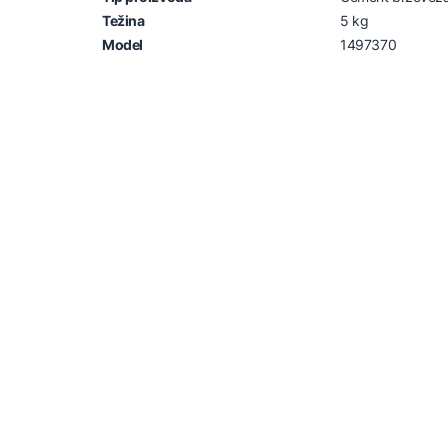
Težina
5 kg
Model
1497370