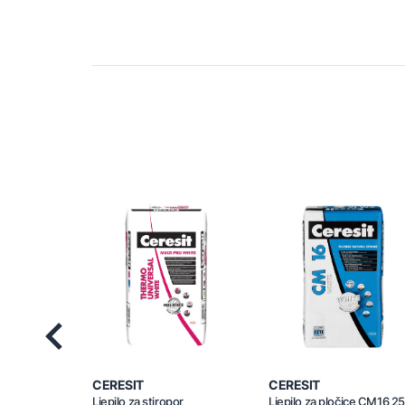
Previous
CERESIT
CERESIT
Ljepilo za stiropor
Ljepilo za pločice CM16 2