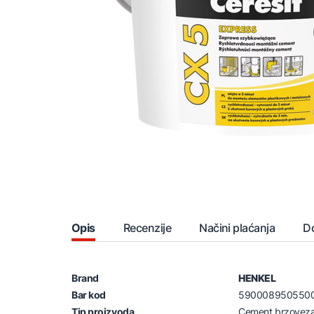
Opis
Recenzije
Načini plaćanja
D
Brand
HENKEL
Bar kod
590008950550
Tip proizvoda
Cement brzoveza