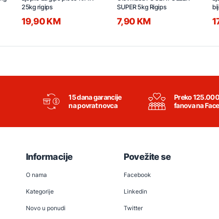
25kg rigips
SUPER 5kg Rigips
bi
19,90 KM
7,90 KM
1
15 dana garancije
Preko 125.00
na povrat novca
fanova na Fac
Informacije
Povežite se
O nama
Facebook
Kategorije
Linkedin
Novo u ponudi
Twitter