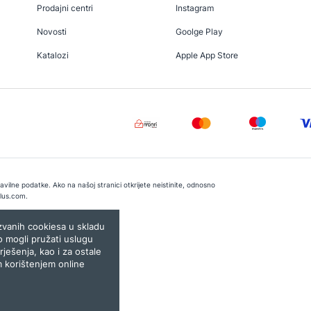
Prodajni centri
Instagram
Novosti
Goolge Play
Katalozi
Apple App Store
vilne podatke. Ako na našoj stranici otkrijete neistinite, odnosno
lus.com
.
e:
Lampa.ba
ozvanih cookiesa u skladu
o mogli pružati uslugu
rješenja, kao i za ostale
m korištenjem online