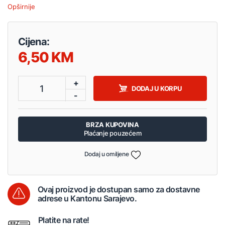
Opširnije
Cijena:
6,50
+
1
DODAJ U KORPU
-
BRZA KUPOVINA
Plaćanje pouzećem
Dodaj u omiljene
Ovaj proizvod je dostupan samo za dostavne
adrese u Kantonu Sarajevo.
Platite na rate!