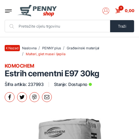
0
0,00
Traži
Naslovna
PENNY plus
Građevinski materijal
Nazad
Malteri, glet mase i ljepila
KOMOCHEM
Estrih cementni E97 30kg
Šifra artikla: 237993
Stanje:
Dostupno