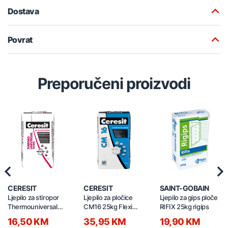
Dostava
Povrat
Preporučeni proizvodi
Previous
Nex
CERESIT
CERESIT
SAINT-GOBAIN
Ljepilo za stiropor
Ljepilo za pločice
Ljepilo za gips ploče
Thermouniversal
CM16 25kg Flexi
RIFIX 25kg rigips
25/1 bijelo
bijelo
16,50 KM
35,95 KM
19,90 KM