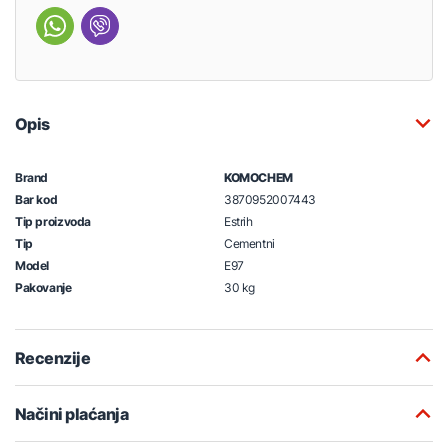
Opis
Brand
KOMOCHEM
Bar kod
3870952007443
Tip proizvoda
Estrih
Tip
Cementni
Model
E97
Pakovanje
30 kg
Recenzije
Načini plaćanja