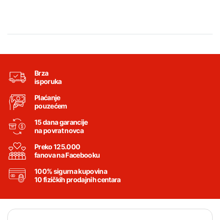
Brza
isporuka
Plaćanje
pouzećem
15 dana garancije
na povrat novca
Preko 125.000
fanova na Facebooku
100% sigurna kupovina
10 fizičkih prodajnih centara